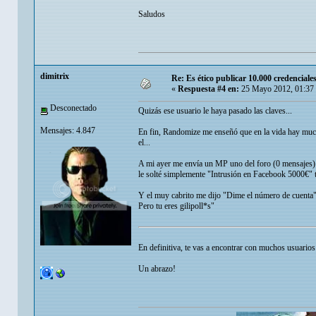
Saludos
dimitrix
Re: Es ético publicar 10.000 credenciale
«
Respuesta #4 en:
25 Mayo 2012, 01:37
Desconectado
Quizás ese usuario le haya pasado las claves...
Mensajes: 4.847
En fin, Randomize me enseñó que en la vida hay much
el...
A mi ayer me envía un MP uno del foro (0 mensajes) d
le solté simplemente "Intrusión en Facebook 5000€" 
Y el muy cabrito me dijo "Dime el número de cuenta"
Pero tu eres gilipoll*s"
En definitiva, te vas a encontrar con muchos usuarios 
Un abrazo!