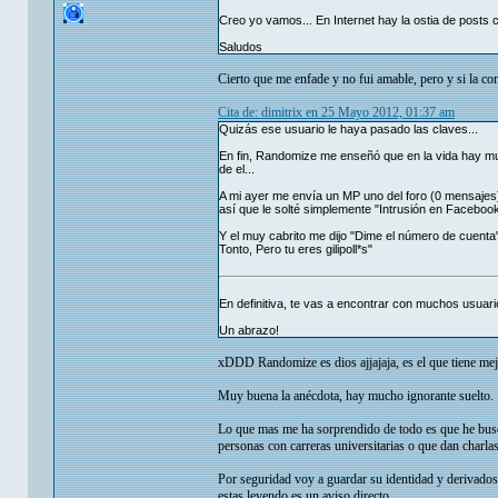
Creo yo vamos... En Internet hay la ostia de posts
Saludos
Cierto que me enfade y no fui amable, pero y si la co
Cita de: dimitrix en 25 Mayo 2012, 01:37 am
Quizás ese usuario le haya pasado las claves...
En fin, Randomize me enseñó que en la vida hay mu
de el...
A mi ayer me envía un MP uno del foro (0 mensajes
así que le solté simplemente "Intrusión en Faceboo
Y el muy cabrito me dijo "Dime el número de cuenta
Tonto, Pero tu eres gilipoll*s"
En definitiva, te vas a encontrar con muchos usuari
Un abrazo!
xDDD Randomize es dios ajjajaja, es el que tiene mejo
Muy buena la anécdota, hay mucho ignorante suelto.
Lo que mas me ha sorprendido de todo es que he bus
personas con carreras universitarias o que dan charl
Por seguridad voy a guardar su identidad y derivados, 
estas leyendo es un aviso directo.