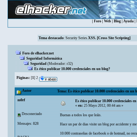
|
Foro
|
Web
|
Blog
|
Ayuda
|
Tema destacado
:
Security Series.
XSS. [Cross Site Scripting]
Foro de elhacker.net
Seguridad Informática
Seguridad
(Moderador:
r32
)
Es ético publicar 10.000 credenciales en un blog?
Páginas:
[
1
]
2
Autor
Tema: Es ético publicar 10.000 credenciales en un 
m0rf
Es ético publicar 10.000 credenciales e
«
en:
25 Mayo 2012, 00:44 am »
Desconectado
Buenas a todos los que leáis.
Mensajes: 828
Hace un par de dias visite un blog por accidente y me
10.000 contraseñas de facebook o de hotmail, no recue