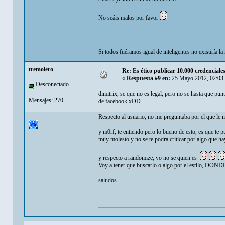
No seáis malos por favor
Si todos fuéramos igual de inteligentes no existiría 
tremolero
Re: Es ético publicar 10.000 credenciale
«
Respuesta #9 en:
25 Mayo 2012, 02:03
Desconectado
dimitrix, se que no es legal, pero no se hasta que pun
Mensajes: 270
de facebook xDD.
Respecto al usuario, no me preguntaba por el que le 
y m0rf, te entiendo pero lo bueno de esto, es que te pu
muy molesto y no se te podra criticar por algo que ha
y respecto a randomize, yo no se quien es
Voy a tener que buscarlo o algo por el estilo, DO
saludos...