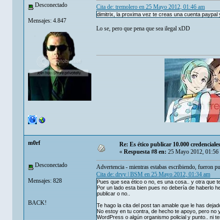
Desconectado
Cita de: tremolero en 25 Mayo 2012, 01:46 am
dimitrix, la proxima vez te creas una cuenta paypa
Mensajes: 4.847
Lo se, pero que pena que sea ilegal xDD
m0rf
Re: Es ético publicar 10.000 credenciale
«
Respuesta #8 en:
25 Mayo 2012, 01:56
Desconectado
Advertencia - mientras estabas escribiendo, fueron p
Cita de: drvy | BSM en 25 Mayo 2012, 01:34 am
Mensajes: 828
Pues que sea ético o no, es una cosa.. y otra que te
Por un lado esta bien pues no debería de haberlo he
publicar o no..
BACK!
Te hago la cita del post tan amable que le has dejad
No estoy en tu contra, de hecho te apoyo, pero no 
WordPress o algún organismo policial y punto.. ni ten