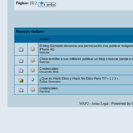
Páginas:
[
1
]
2
Mensajes similares
Asunto
El blog Gizmodo denuncia una persecución tras publicar imágene
iPhone 4G
Noticias
China prohíbe a sus militares publicar un blog o buscar pareja a t
Noticias
Credenciales
Desarrollo Web
¿Que es Hack Etico y Hack No Etico Para Ti?
«
1
2
3
»
Dudas Generales
credenciales
Hacking
WAP2
-
Aviso Legal
-
Powered by 