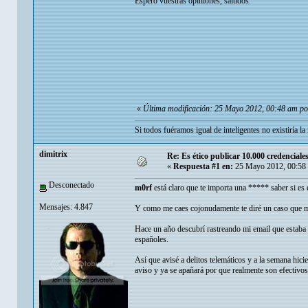
Espero vuestras opiniones, saludos.
«
Última modificación: 25 Mayo 2012, 00:48 am po
Si todos fuéramos igual de inteligentes no existiría 
dimitrix
Re: Es ético publicar 10.000 credenciale
«
Respuesta #1 en:
25 Mayo 2012, 00:58
Desconectado
m0rf
está claro que te importa una ***** saber si es 
Mensajes: 4.847
Y como me caes cojonudamente te diré un caso que 
Hace un año descubrí rastreando mi email que estaba 
españoles.
Así que avisé a delitos telemáticos y a la semana hicie
aviso y ya se apañará por que realmente son efectivos