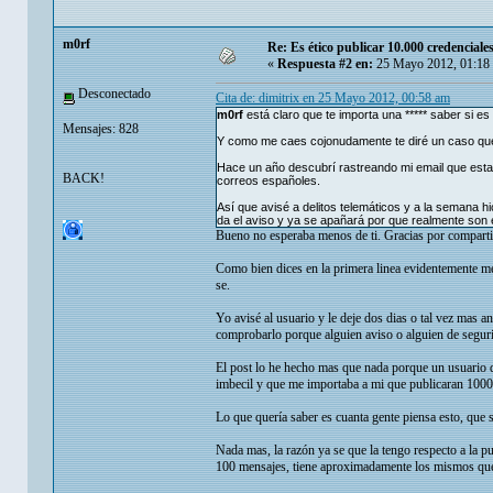
m0rf
Re: Es ético publicar 10.000 credenciale
«
Respuesta #2 en:
25 Mayo 2012, 01:18
Desconectado
Cita de: dimitrix en 25 Mayo 2012, 00:58 am
m0rf
está claro que te importa una ***** saber si e
Mensajes: 828
Y como me caes cojonudamente te diré un caso qu
Hace un año descubrí rastreando mi email que estab
BACK!
correos españoles.
Así que avisé a delitos telemáticos y a la semana hic
da el aviso y ya se apañará por que realmente son 
Bueno no esperaba menos de ti. Gracias por compartir 
Como bien dices en la primera linea evidentemente me
se.
Yo avisé al usuario y le deje dos dias o tal vez mas 
comprobarlo porque alguien aviso o alguien de seguri
El post lo he hecho mas que nada porque un usuario 
imbecil y que me importaba a mi que publicaran 1000
Lo que quería saber es cuanta gente piensa esto, que
Nada mas, la razón ya se que la tengo respecto a la p
100 mensajes, tiene aproximadamente los mismos que