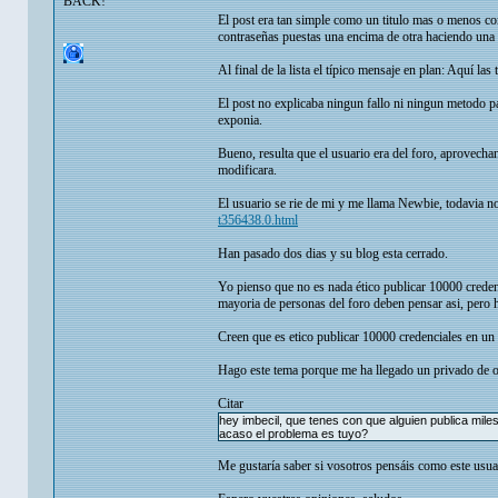
BACK!
El post era tan simple como un titulo mas o menos c
contraseñas puestas una encima de otra haciendo una 
Al final de la lista el típico mensaje en plan: Aquí las
El post no explicaba ningun fallo ni ningun metodo p
exponia.
Bueno, resulta que el usuario era del foro, aprovecha
modificara.
El usuario se rie de mi y me llama Newbie, todavia no
t356438.0.html
Han pasado dos dias y su blog esta cerrado.
Yo pienso que no es nada ético publicar 10000 creden
mayoria de personas del foro deben pensar asi, pero 
Creen que es etico publicar 10000 credenciales en un
Hago este tema porque me ha llegado un privado de otr
Citar
hey imbecil, que tenes con que alguien publica mil
acaso el problema es tuyo?
Me gustaría saber si vosotros pensáis como este usua