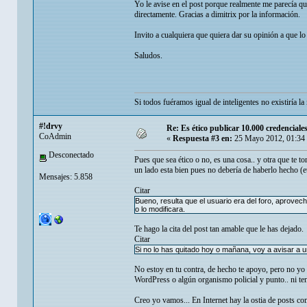
Yo le avise en el post porque realmente me parecía q
directamente. Gracias a dimitrix por la información.
Invito a cualquiera que quiera dar su opinión a que lo
Saludos.
Si todos fuéramos igual de inteligentes no existiría 
#!drvy
Re: Es ético publicar 10.000 credenciale
CoAdmin
«
Respuesta #3 en:
25 Mayo 2012, 01:34
Desconectado
Pues que sea ético o no, es una cosa.. y otra que te t
un lado esta bien pues no debería de haberlo hecho (et
Mensajes: 5.858
Citar
Bueno, resulta que el usuario era del foro, aprove
o lo modificara.
Te hago la cita del post tan amable que le has dejado.
Citar
Si no lo has quitado hoy o mañana, voy a avisar a
No estoy en tu contra, de hecho te apoyo, pero no yo
WordPress o algún organismo policial y punto.. ni ten
Creo yo vamos... En Internet hay la ostia de posts c