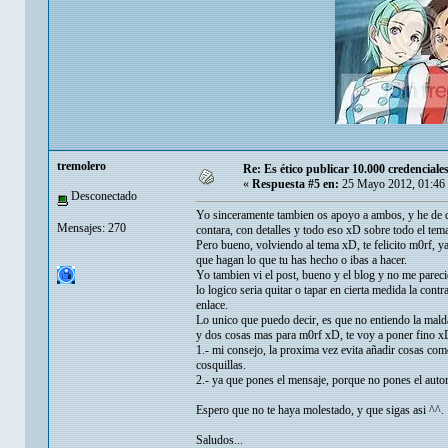
tremolero
Re: Es ético publicar 10.000 credenciale
«
Respuesta #5 en:
25 Mayo 2012, 01:46
Desconectado
Yo sinceramente tambien os apoyo a ambos, y he de de
Mensajes: 270
contara, con detalles y todo eso xD sobre todo el tema
Pero bueno, volviendo al tema xD, te felicito m0rf, 
que hagan lo que tu has hecho o ibas a hacer.
Yo tambien vi el post, bueno y el blog y no me parec
lo logico seria quitar o tapar en cierta medida la cont
enlace.
Lo unico que puedo decir, es que no entiendo la mald
y dos cosas mas para m0rf xD, te voy a poner fino x
1.- mi consejo, la proxima vez evita añadir cosas co
cosquillas.
2.- ya que pones el mensaje, porque no pones el auto
Espero que no te haya molestado, y que sigas asi ^^.
Saludos...