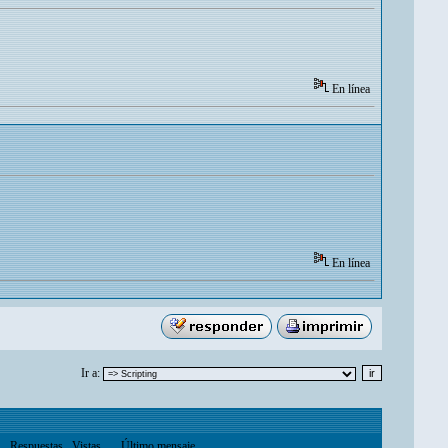
En línea
En línea
Ir a:
Respuestas
Vistas
Último mensaje