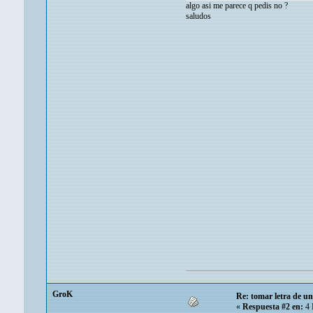
algo asi me parece q pedis no ?
saludos
GroK
Re: tomar letra de u
«
Respuesta #2 en:
4 