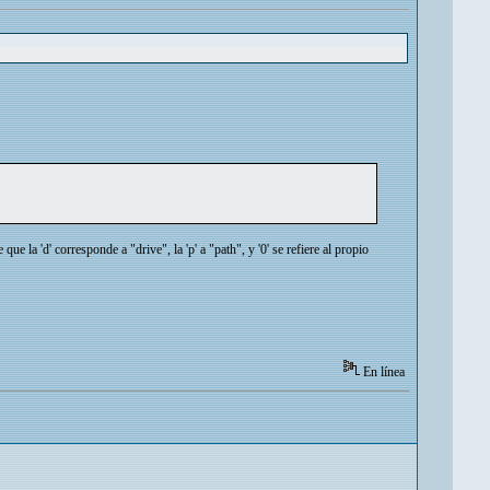
e que la 'd' corresponde a "drive", la 'p' a "path", y '0' se refiere al propio
En línea