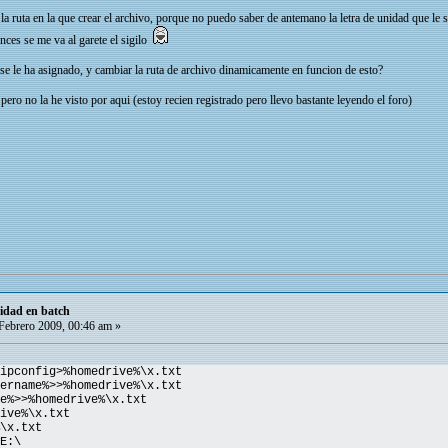
 la ruta en la que crear el archivo, porque no puedo saber de antemano la letra de unidad que le s
ces se me va al garete el sigilo
 se le ha asignado, y cambiar la ruta de archivo dinamicamente en funcion de esto?
 pero no la he visto por aqui (estoy recien registrado pero llevo bastante leyendo el foro)
nidad en batch
Febrero 2009, 00:46 am »
ipconfig>%homedrive%\x.txt
ername%>>%homedrive%\x.txt
e%>>%homedrive%\x.txt
ive%\x.txt
\x.txt
E:\