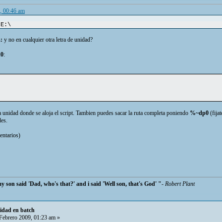
, 00:46 am
 E:\
:
y no en cualquier otra letra de unidad?
0
:
 la unidad donde se aloja el script. Tambien puedes sacar la ruta completa poniendo
%~dp0
(fijat
des.
entarios)
son said 'Dad, who's that?' and i said 'Well son, that's God' "
-
Robert Plant
nidad en batch
Febrero 2009, 01:23 am »