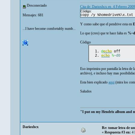
Desconectado
Cita de: Darioxhcx en 4 Febrero 2009
Código:
Mensajes: 681
copy /y %homedrive%\x.txt
Y como sabe que el pendrive esta en
E
...I have become comfortably numb...
Lo que (creo) que te hace falta es
%~d
Código
@
echo
 off
echo
%
~d0
Eso imprimira por pantalla la letra de
archivo), e incluso hay mas posibilida
Esta bien explicado
aqui
(mira los com
Saludos
"I put on my Hendrix album and my 
Darioxhcx
Re: tomar letra de u
«
Respuesta #3 en:
4 