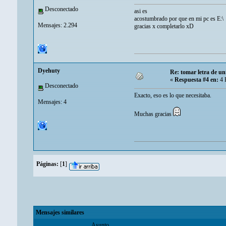
Desconectado
asi es
acostumbrado por que en mi pc es E:\
Mensajes: 2.294
gracias x completarlo xD
Dyehuty
Re: tomar letra de u
«
Respuesta #4 en:
4 
Desconectado
Exacto, eso es lo que necesitaba.
Mensajes: 4
Muchas gracias
Páginas:
[
1
]
Mensajes similares
Asunto