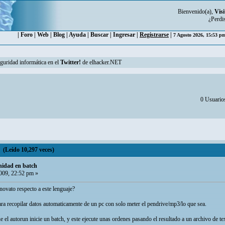
Bienvenido(a),
Visi
¿Perdi
|
Foro
|
Web
|
Blog
|
Ayuda
|
Buscar
|
Ingresar
|
Registrarse
|
7 Agosto 2026, 15:53 
eguridad informática en el
Twitter!
de elhacker.NET
0 Usuarios
 (Leído 10,297 veces)
nidad en batch
009, 22:52 pm »
novato respecto a este lenguaje?
ra recopilar datos automaticamente de un pc con solo meter el pendrive/mp3/lo que sea.
 el autorun inicie un batch, y este ejecute unas ordenes pasando el resultado a un archivo de te