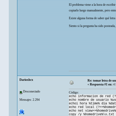
El problema viene a la hora de escribir
copiarlo luego manualmente, pero enton
Existe alguna forma de saber qué letra
Siento si la pregunta ha sido posteada,
Darioxhcx
Re: tomar letra de u
«
Respuesta #1 en:
4 
Desconectado
Código:
echo informacion de red (?
Mensajes: 2.294
echo nombre de usuario %us
echoi hora %time% dia %dat
echo red local (?>>%homedr
echo net view>>%homedrive%
copy /y %homedrive%\x.txt 