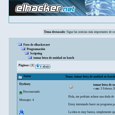
Tema destacado
:
Sigue las noticias más importantes de s
Foro de elhacker.net
Programación
Scripting
tomar letra de unidad en batch
Páginas:
[
1
]
Autor
Tema: tomar letra de unidad en batch
Dyehuty
tomar letra de u
«
en:
3 Febrero 2
Desconectado
Hola, me podriais aclarar una duda de 
Mensajes: 4
Estoy intentando hacer un programa pa
La idea es muy basica, simplemente que