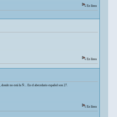
En línea
En línea
s, donde no está la Ñ... En el abecedario español son 27.
En línea