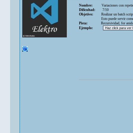
Nombre:
Variaciones con repetición
Dificultad:
7/10
Objetivo:
Realizar un batch script al
Esto puede servir como un genera
Pista:
Recursividad, for anidados, 
Ejemplo: