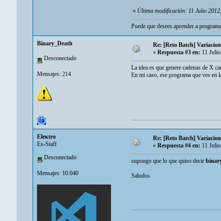
«
Última modificación: 11 Julio 201
Puede que desees aprender a programa
Binary_Death
Re: [Reto Batch] Variacion
«
Respuesta #3 en:
11 Julio
Desconectado
La idea es que genere cadenas de X car
Mensajes: 214
En mi caso, ese programa que ves en la
Eleкtro
Re: [Reto Batch] Variacion
Ex-Staff
«
Respuesta #4 en:
11 Julio
Desconectado
supongo que lo que quiso decir
binar
Mensajes: 10.040
Saludos