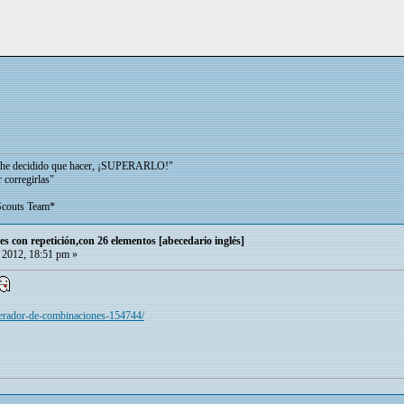
"
a he decidido que hacer, ¡SUPERARLO!"
 corregirlas"
ts Team*
es con repetición,con 26 elementos [abecedario inglés]
 2012, 18:51 pm »
enerador-de-combinaciones-154744/