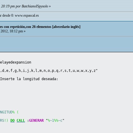
2, 20:19 pm por BatchianoISpyxolo
»
r desde 0:
www.espascal.es
es con repetición,con 26 elementos [abecedario inglés]
 2012, 18:12 pm »
delayedexpansion
c,d,e,f,g,h,i,j,k,l,m,n,o,p,q,r,s,t,u,w,w,x,y,z"
=Inserte la longitud deseada:
ONGITUD
%
(
ARS
!)
DO
CALL
 :
GENERAR
 "
%
~1
%%
~c
"