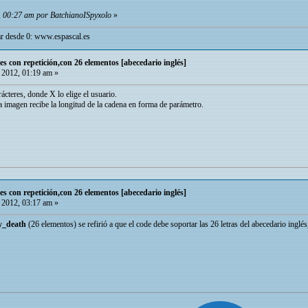
2, 00:27 am por BatchianoISpyxolo
»
r desde 0:
www.espascal.es
es con repetición,con 26 elementos [abecedario inglés]
 2012, 01:19 am »
ácteres, donde X lo elige el usuario.
 imagen recibe la longitud de la cadena en forma de parámetro.
es con repetición,con 26 elementos [abecedario inglés]
 2012, 03:17 am »
y_death
(26 elementos) se refirió a que el code debe soportar las 26 letras del abecedario inglé