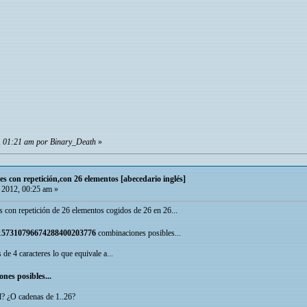
2, 01:21 am por Binary_Death
»
es con repetición,con 26 elementos [abecedario inglés]
 2012, 00:25 am »
s con repetición de 26 elementos cogidos de 26 en 26...
157310796674288400203776
combinaciones posibles...
e 4 caracteres lo que equivale a...
nes posibles...
d? ¿O cadenas de 1..26?