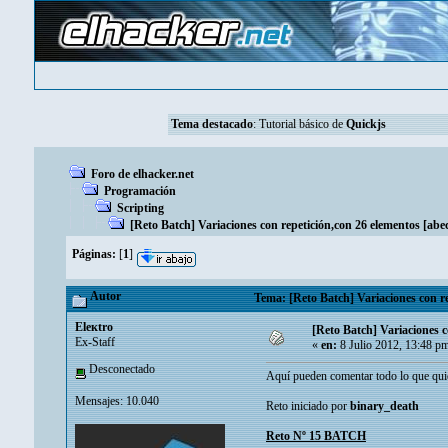
Tema destacado
:
Tutorial básico de
Quickjs
Foro de elhacker.net
Programación
Scripting
[Reto Batch] Variaciones con repetición,con 26 elementos [abec
Páginas:
[
1
]
Autor
Tema: [Reto Batch] Variaciones con re
Eleкtro
[Reto Batch] Variaciones c
Ex-Staff
«
en:
8 Julio 2012, 13:48 p
Desconectado
Aquí pueden comentar todo lo que quier
Mensajes: 10.040
Reto iniciado por
binary_death
Reto Nº 15 BATCH