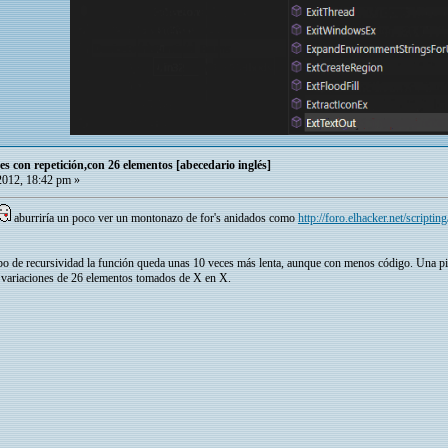
es con repetición,con 26 elementos [abecedario inglés]
2012, 18:42 pm »
aburriría un poco ver un montonazo de for's anidados como
http://foro.elhacker.net/script
o de recursividad la función queda unas 10 veces más lenta, aunque con menos código. Una pist
as variaciones de 26 elementos tomados de X en X.