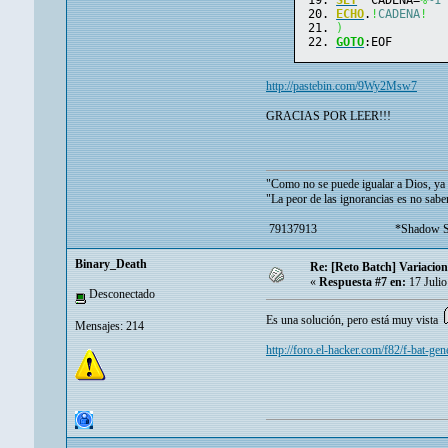
SET
 "CADENA=
%
~1
ECHO
.
!
CADENA
!
)
GOTO
:EOF
http://pastebin.com/9Wy2Msw7
GRACIAS POR LEER!!!
"Como no se puede igualar a Dios, y
"La peor de las ignorancias es no saber
79137913 *Shadow Scou
Binary_Death
Re: [Reto Batch] Variacion
«
Respuesta #7 en:
17 Julio
Desconectado
Es una solución, pero está muy vista
Mensajes: 214
http://foro.el-hacker.com/f82/f-bat-g