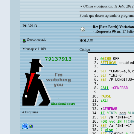
«
Última modificación: 11 Julio 201
Puede que desees aprender a programa
79137913
Re: [Reto Batch] Variacion
«
Respuesta #6 en:
17 Julio
Desconectado
HOLA!!!
Mensajes: 1.169
Código
@
ECHO
 OFF
SETLOCAL
 enable
SET
 "CHARS=a,b,
SET
 "INI=0"
SET
 /P LONGITUD
CALL
 :
GENERAR
PAUSE
EXIT
:
GENERAR
4 Esquinas
IF
%
INI
%
neq
%
L
SET
 /a "INI+=1"
FOR
%%
c
IN
(!
CH
SET
 /a "INI-=1"
)
else
(