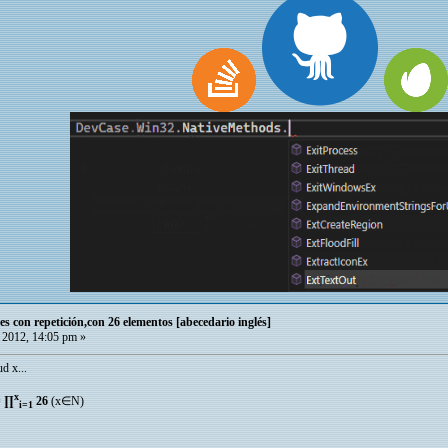
es con repetición,con 26 elementos [abecedario inglés]
 2012, 14:05 pm »
d x...
x
 ∏
26
(x∈Ν)
i=1