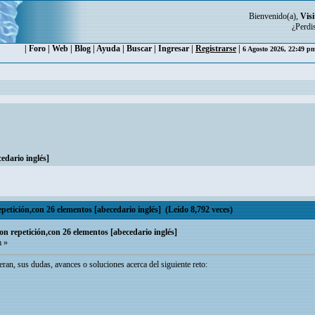
Bienvenido(a),
Visi
¿Perdi
|
Foro
|
Web
|
Blog
|
Ayuda
|
Buscar
|
Ingresar
|
Registrarse
|
6 Agosto 2026, 22:49 
edario inglés]
petición,con 26 elementos [abecedario inglés] (Leído 8,792 veces)
on repetición,con 26 elementos [abecedario inglés]
m »
an, sus dudas, avances o soluciones acerca del siguiente reto: