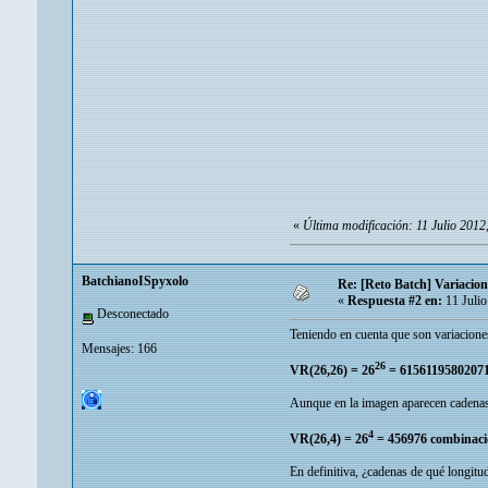
«
Última modificación: 11 Julio 201
BatchianoISpyxolo
Re: [Reto Batch] Variacion
«
Respuesta #2 en:
11 Julio
Desconectado
Teniendo en cuenta que son variacione
Mensajes: 166
26
VR(26,26) = 26
= 6156119580207
Aunque en la imagen aparecen cadenas d
4
VR(26,4) = 26
= 456976 combinacio
En definitiva, ¿cadenas de qué longitu