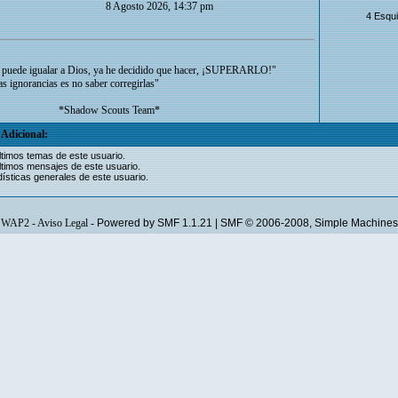
8 Agosto 2026, 14:37 pm
4 Esqu
puede igualar a Dios, ya he decidido que hacer, ¡SUPERARLO!"
as ignorancias es no saber corregirlas"
3 *Shadow Scouts Team*
Adicional:
ltimos temas de este usuario.
ltimos mensajes de este usuario.
ísticas generales de este usuario.
WAP2
-
Aviso Legal
-
Powered by SMF 1.1.21
|
SMF © 2006-2008, Simple Machines