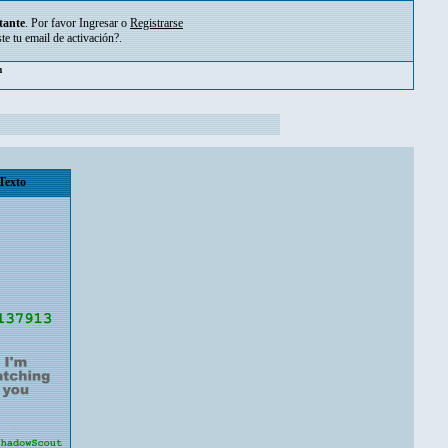
tante
. Por favor
Ingresar
o
Registrarse
ste tu
email de activación?
.
pm
Texto