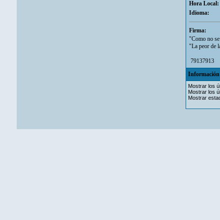
Hora Local:
Idioma:
Firma:
"Como no se 
"La peor de l
7913791
Información 
Mostrar los ú
Mostrar los ú
Mostrar estad