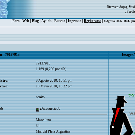
Bienvenido(a),
Visi
¿Perdi
|
Foro
|
Web
|
Blog
|
Ayuda
|
Buscar
|
Ingresar
|
Registrarse
|
8 Agosto 2026, 18:37 
 - 79137913
Imagen/
79137913
1.169 (0,200 por día)
istro:
3 Agosto 2010, 15:51 pm
ctivo:
18 Mayo 2020, 13:22 pm
oculto
Desconectado
l:
Masculino
34
Mar del Plata-Argentina