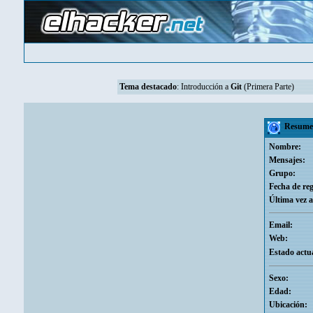
Tema destacado
:
Introducción a
Git
(Primera Parte)
Resumen
Nombre:
Mensajes:
Grupo:
Fecha de reg
Última vez a
Email:
Web:
Estado actua
Sexo:
Edad:
Ubicación: