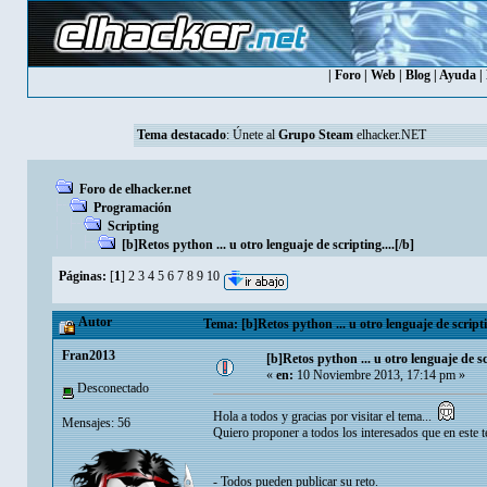
|
Foro
|
Web
|
Blog
|
Ayuda
|
Tema destacado
:
Únete al
Grupo Steam
elhacker.NET
Foro de elhacker.net
Programación
Scripting
[b]Retos python ... u otro lenguaje de scripting....[/b]
Páginas:
[
1
]
2
3
4
5
6
7
8
9
10
Autor
Tema: [b]Retos python ... u otro lenguaje de scripti
Fran2013
[b]Retos python ... u otro lenguaje de scr
«
en:
10 Noviembre 2013, 17:14 pm »
Desconectado
Hola a todos y gracias por visitar el tema...
Mensajes: 56
Quiero proponer a todos los interesados que en este
- Todos pueden publicar su reto.