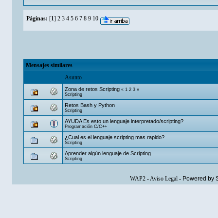
Páginas:
[
1
]
2
3
4
5
6
7
8
9
10
Mensajes similares
Asunto
Zona de retos Scripting
«
1
2
3
»
Scripting
Retos Bash y Python
Scripting
AYUDA Es esto un lenguaje interpretado/scripting?
Programación C/C++
¿Cual es el lenguaje scripting mas rapido?
Scripting
Aprender algún lenguaje de Scripting
Scripting
WAP2
-
Aviso Legal
-
Powered by 