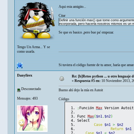
Aqui esta amigito...
Citar
Definir una función max() que tome como argumento
incorporada, pero hacerla nosotros mismos es un 
Se que es basico ,pero bue pa' empezar.
Tengo Un Arma... Y se
como usarla.
Si tuviera el código fuente de tu amor, haría que ama
Danyfirex
Re: [b]Retos python ... u otro lenguaje de 
«
Respuesta #5 en:
10 Noviembre 2013, 2
Desconectado
Bueno ahí dejo la mía en Autoit
Mensajes: 493
Código
;
Función 
Max
 Version Autoit
Func 
Max
(
$n1
,
$n2
)
Select
Case
$n1
>
$n2
Return
$n1
Case
$n1
<
$n2