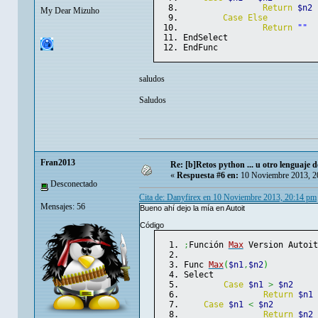
Return
$n2
My Dear Mizuho
Case
Else
Return
""
EndSelect
EndFunc
saludos
Saludos
Fran2013
Re: [b]Retos python ... u otro lenguaje de 
«
Respuesta #6 en:
10 Noviembre 2013, 2
Desconectado
Cita de: Danyfirex en 10 Noviembre 2013, 20:14 pm
Mensajes: 56
Bueno ahí dejo la mía en Autoit
Código
;
Función 
Max
 Version Autoit
Func 
Max
(
$n1
,
$n2
)
Select
Case
$n1
>
$n2
Return
$n1
Case
$n1
<
$n2
Return
$n2