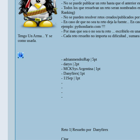
- No se puede publicar un reto hasta que el anterior es
- Todos los que resuelvan un reto seran nombrados en
Ranking)
- No se pueden resolver retos creados/publicados por 
- En caso de que no sea tu reto deja la fuente... En ca
ejemplo: pythondiario.com !!!
- Por mas que sea o no sea tu reto ... escribirlo en una 
Tengo Un Arma... Y se
- Cada reto resuelto no importa su dificultad , sumara
como usarla.
- adrianmendezRap | 5pt
- daryo | 2pt
- MCKSys Argentina | 1pt
- Danyfirex| 1pt
- 11Sep | 1pt
-
-
-
-
Reto 1| Resuelto por Danyfirex
Citar