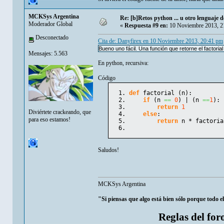
MCKSys Argentina
Re: [b]Retos python ... u otro lenguaje de 
Moderador Global
«
Respuesta #9 en:
10 Noviembre 2013, 2
Desconectado
Cita de: Danyfirex en 10 Noviembre 2013, 20:41 pm
Bueno uno fácil. Una función que retorne el factori
Mensajes: 5.563
En python, recursiva:
Código
def
 factorial 
(
n
)
:
if
(
n 
==
0
)
 | 
(
n 
==
1
)
:
return
1
Diviértete crackeando, que
else
:
para eso estamos!
return
 n * factoria
Saludos!
MCKSys Argentina
"Si piensas que algo está bien sólo porque todo e
Reglas del for