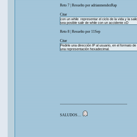
Reto 7 | Resuelto por adrianmendezRap
Citar
con un while representar el ciclo de la vida y la sa
sea posible salir de while con un accidente xD
Reto 8 | Resuelto por 11Sep
Citar
Pedirle una dirección IP al usuario, en el formato 
una representación hexadecimal.
-------------------------------------------------------
SALUDOS....