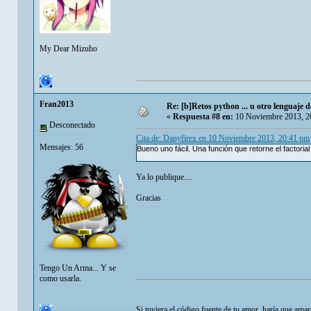
My Dear Mizuho
Fran2013
Re: [b]Retos python ... u otro lenguaje de 
«
Respuesta #8 en:
10 Noviembre 2013, 2
Desconectado
Cita de: Danyfirex en 10 Noviembre 2013, 20:41 pm
Mensajes: 56
Bueno uno fácil. Una función que retorne el factori
Ya lo publique....
Gracias
Tengo Un Arma... Y se
como usarla.
Si tuviera el código fuente de tu amor, haría que ama