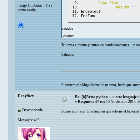
Case
Else
Tengo Un Arma... Y se
Return
""
como usarla.
EndSelect
EndFunc
saludos
Saludos
Te llevas el punto y entras en condecoraciones... te toc
Saludos.
Si tuviera el código fuente de tu amor, haría que ama
Danyfirex
Re: [b]Retos python ... u otro lenguaje de 
«
Respuesta #7 en:
10 Noviembre 2013, 2
Desconectado
Bueno uno fácil. Una función que retorne el factoria
Mensajes: 493