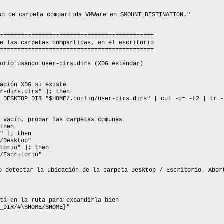
de carpeta compartida VMWare en $MOUNT_DESTINATION."
============================================
e las carpetas compartidas, en el escritorio
============================================
orio usando user-dirs.dirs (XDG estándar)
ración XDG si existe
er-dirs.dirs" ]; then
ESKTOP_DIR "$HOME/.config/user-dirs.dirs" | cut -d= -f2 | tr -
 vacío, probar las carpetas comunes
then
 ]; then
esktop"
orio" ]; then
scritorio"
ctar la ubicación de la carpeta Desktop / Escritorio. Abort
 en la ruta para expandirla bien
DIR/#\$HOME/$HOME}"