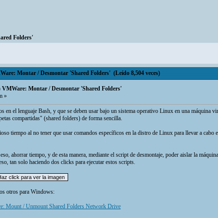
red Folders'
re: Montar / Desmontar 'Shared Folders' (Leído 8,504 veces)
 VMWare: Montar / Desmontar 'Shared Folders'
m »
ados en el lenguaje Bash, y que se deben usar bajo un sistema operativo Linux en una máquina 
petas compartidas" (shared folders) de forma sencilla.
alioso tiempo al no tener que usar comandos específicos en la distro de Linux para llevar a cab
 eso, ahorrar tiempo, y de esta manera, mediante el script de desmontaje, poder aislar la máquina
eso, tan solo haciendo dos clicks para ejecutar estos scripts.
stos otros para Windows:
 Mount / Unmount Shared Folders Network Drive