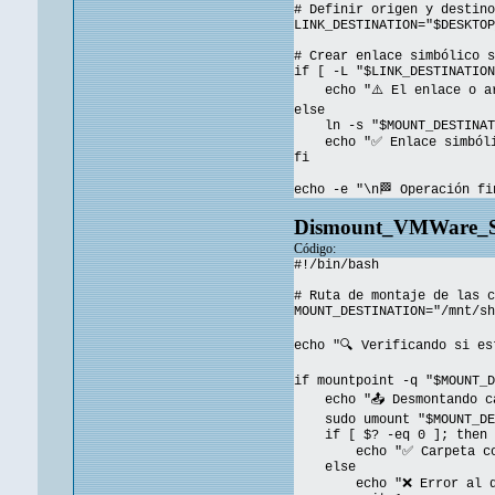
# Definir origen y destino
LINK_DESTINATION="$DESKTOP
# Crear enlace simbólico 
if [ -L "$LINK_DESTINATION
echo "⚠️ El enlace o arch
else
ln -s "$MOUNT_DESTINATI
echo "✅ Enlace simbólico
fi
echo -e "\n🏁 Operación fi
Dismount_VMWare_Sh
Código:
#!/bin/bash
# Ruta de montaje de las c
MOUNT_DESTINATION="/mnt/sh
echo "🔍 Verificando si es
if mountpoint -q "$MOUNT_D
echo "📤 Desmontando car
sudo umount "$MOUNT_DES
if [ $? -eq 0 ]; then
echo "✅ Carpeta compar
else
echo "❌ Error al desmon