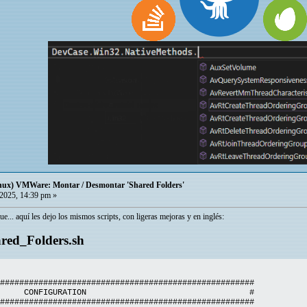
ux) VMWare: Montar / Desmontar 'Shared Folders'
2025, 14:39 pm »
ue... aquí les dejo los mismos scripts, con ligeras mejoras y en inglés:
ed_Folders.sh
#####################################################
FIGURATION #
#####################################################