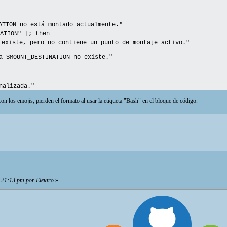
ION no está montado actualmente."
TION" ]; then
ste, pero no contiene un punto de montaje activo."
OUNT_DESTINATION no existe."
nalizada."
n los emojis, pierden el formato al usar la etiqueta "Bash" en el bloque de código.
, 21:13 pm por Eleкtro
»