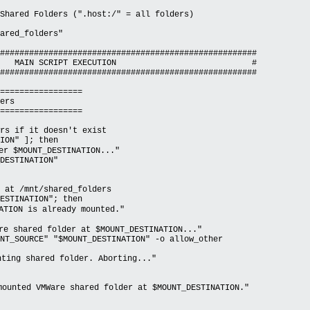
Shared Folders (".host:/" = all folders)
ared_folders"
#####################################################
CRIPT EXECUTION #
#####################################################
=================
ers
=================
rs if it doesn't exist
ION" ]; then
 $MOUNT_DESTINATION..."
ESTINATION"
 at /mnt/shared_folders
ESTINATION"; then
ION is already mounted."
 shared folder at $MOUNT_DESTINATION..."
_SOURCE" "$MOUNT_DESTINATION" -o allow_other
 shared folder. Aborting..."
nted VMWare shared folder at $MOUNT_DESTINATION."