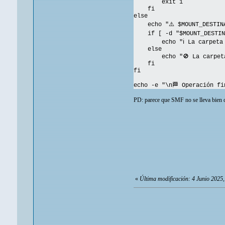
exit 1
fi
else
echo "⚠️ $MOUNT_DESTINAT
if [ -d "$MOUNT_DESTINA
echo "ℹ️ La carpeta exi
else
echo "🚫 La carpeta $M
fi
fi
echo -e "\n🏁 Operación fi
PD: parece que SMF no se lleva bien co
«
Última modificación: 4 Junio 2025