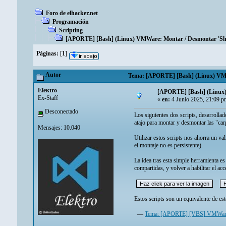
Foro de elhacker.net
Programación
Scripting
[APORTE] [Bash] (Linux) VMWare: Montar / Desmontar 'Sha
Páginas:
[
1
]
Autor
Tema: [APORTE] [Bash] (Linux) VMWa
Eleкtro
[APORTE] [Bash] (Linux)
Ex-Staff
«
en:
4 Junio 2025, 21:09 p
Desconectado
Los siguientes dos scripts, desarroll
atajo para montar y desmontar las "car
Mensajes: 10.040
Utilizar estos scripts nos ahorra un v
el montaje no es persistente).
La idea tras esta simple herramienta es
compartidas, y volver a habilitar el acc
Estos scripts son un equivalente de e
—
Tema: [APORTE] [VBS] VMWare: