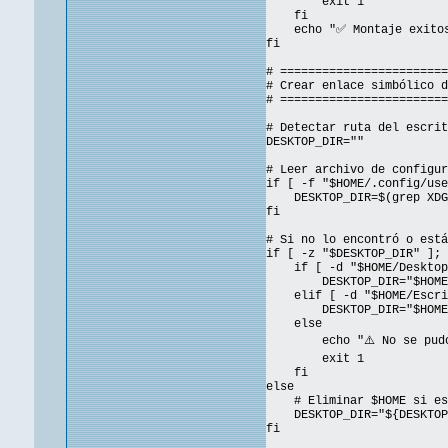
exit 1
fi
echo "✅ Montaje exitoso 
fi
# ========================
# Crear enlace simbólico d
# ========================
# Detectar ruta del escrit
DESKTOP_DIR=""
# Leer archivo de configu
if [ -f "$HOME/.config/us
DESKTOP_DIR=$(grep XDG_D
fi
# Si no lo encontró o está
if [ -z "$DESKTOP_DIR" ]; 
if [ -d "$HOME/Desktop"
DESKTOP_DIR="$HOME/D
elif [ -d "$HOME/Escrit
DESKTOP_DIR="$HOME/E
else
echo "⚠️ No se pudo dete
exit 1
fi
else
# Eliminar $HOME si está
DESKTOP_DIR="${DESKTOP_
fi