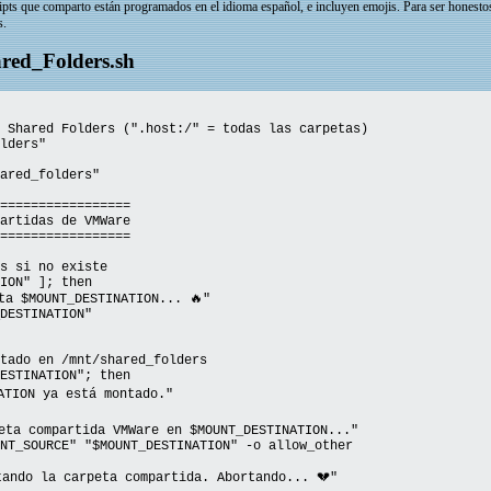
ipts que comparto están programados en el idioma español, e incluyen emojis. Para ser honesto
s.
ed_Folders.sh
 Shared Folders (".host:/" = todas las carpetas)
lders"
ared_folders"
=================
artidas de VMWare
=================
s si no existe
ION" ]; then
 $MOUNT_DESTINATION... 🔥"
ESTINATION"
tado en /mnt/shared_folders
ESTINATION"; then
ION ya está montado."
a compartida VMWare en $MOUNT_DESTINATION..."
_SOURCE" "$MOUNT_DESTINATION" -o allow_other
la carpeta compartida. Abortando... 💔"