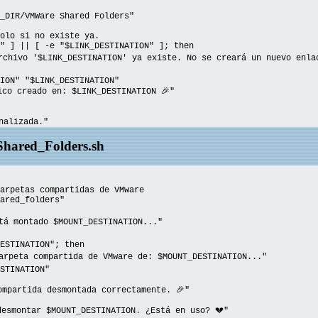
_DIR/VMWare Shared Folders"
solo si no existe ya.
" ] || [ -e "$LINK_DESTINATION" ]; then
ivo '$LINK_DESTINATION' ya existe. No se creará un nuevo enla
ON" "$LINK_DESTINATION"
 creado en: $LINK_DESTINATION 🎉"
nalizada."
ared_Folders.sh
arpetas compartidas de VMware
ared_folders"
tá montado $MOUNT_DESTINATION..."
ESTINATION"; then
peta compartida de VMware de: $MOUNT_DESTINATION..."
TINATION"
tida desmontada correctamente. 🎉"
tar $MOUNT_DESTINATION. ¿Está en uso? 💔"