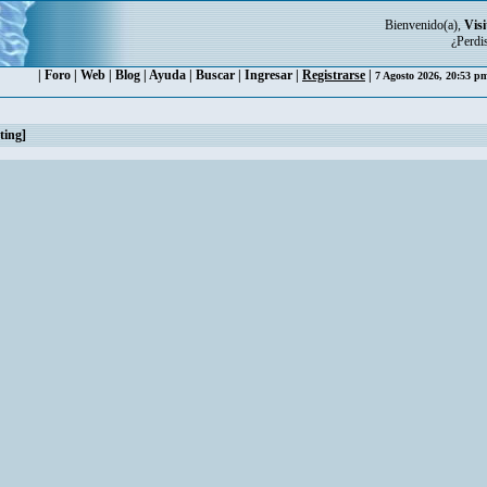
Bienvenido(a),
Visi
¿Perdi
|
Foro
|
Web
|
Blog
|
Ayuda
|
Buscar
|
Ingresar
|
Registrarse
|
7 Agosto 2026, 20:53 
ting]