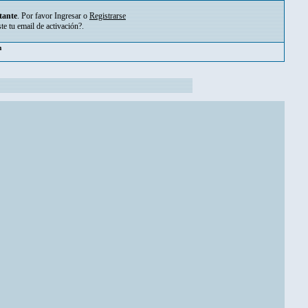
tante
. Por favor
Ingresar
o
Registrarse
ste tu
email de activación?
.
pm