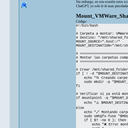
Sin embargo, en esta ocasión estos scr
ChatGPT, yo solo le di unas pincelada
Mount_VMWare_Shar
Código:
#!/bin/bash
# Carpeta a montar: VMWare
# Destino: "/mnt/shared_fo
MOUNT_SOURCE=".host:/"
MOUNT_DESTINATION="/mnt/sh
# ========================
# Montar las carpetas comp
# ========================
# Crear /mnt/shared_folder
if [ ! -d "$MOUNT_DESTINAT
echo "📂 Creando carpeta
sudo mkdir -p "$MOUNT_D
fi
# Verificar si ya está mon
if mountpoint -q "$MOUNT_D
echo "⚠️ $MOUNT_DESTINAT
else
echo "🔗 Montando carpet
sudo vmhgfs-fuse "$MOUNT
if [ $? -ne 0 ]; then
echo "❌ Error montando 