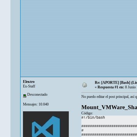
Eleкtro
Re: [APORTE] [Bash] (Lin
Ex-Staff
«
Respuesta #1 en:
8 Junio 
Desconectado
No puedo editar el post principal, así q
Mensajes: 10.040
Mount_VMWare_Shar
Código:
#!/bin/bash
##########################
# CON
##########################