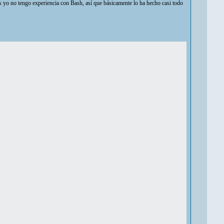
s yo no tengo experiencia con Bash, así que básicamente lo ha hecho casi todo