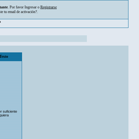
tante
. Por favor
Ingresar
o
Registrarse
ste tu
email de activación?
.
pm
Texto
r suficiente
quiera