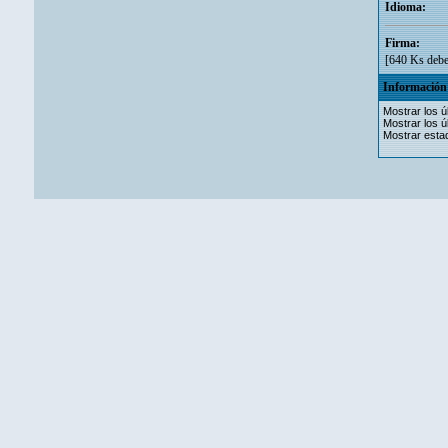
Idioma:
Firma:
[640 Ks debe 
Información 
Mostrar los ú
Mostrar los ú
Mostrar estad