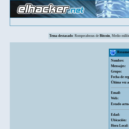
Tema destacado
:
Rompecabezas de
Bitcoin
, Medio mill
Resume
Nombre:
Mensajes:
Grupo:
Fecha de reg
Última vez a
Email:
Web:
Estado actua
Edad:
Ubicación:
Hora Local: