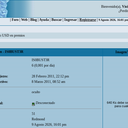
Bienvenido(a),
Visi
¿Perdi
|
Foro
|
Web
|
Blog
|
Ayuda
|
Buscar
|
Ingresar
|
Registrarse
|
9 Agosto 2026, 16:01 
ón USD en premios
n - IS0BUST3R
Imagen/
IS0BUST3R
6 (0,001 por día)
istro:
28 Febrero 2011, 22:12 pm
ctivo:
8 Marzo 2011, 08:52 am
oculto
Desconectado
640 Ks debe se
l:
para cual
51
Redmond
9 Agosto 2026, 16:01 pm