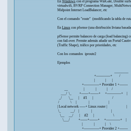
En
Windows
con el programa WinGate, Double surfer
virtualwifi, BVRP Connection Manager, MultiNetw
Midpoint Internet LoadBalancer, etc
Con el comando "route" (modificando la tabla de ruta
En
Linux
con pfsense (una distrbución liviana basad
pfSense permite balanceo de carga (load balancing) co
con fail-over. Permite además añadir un Portal Cauti
(Traffic Shape), tráfico por prioridades, etc
Con los comandos iproute2
Ejemplos
________
+------------+ /
| | |
+-------------+ Provider 1 +-------
__ | | | /
___/ \_ +------+-------+ +------------+ |
_/ \__ | if1 | /
/ \ | | |
| Local network -----+ Linux router | | I
\_ __/ | | |
\__ __/ | if2 | \
\___/ +------+-------+ +------------+ |
| | | \
+-------------+ Provider 2 +-------