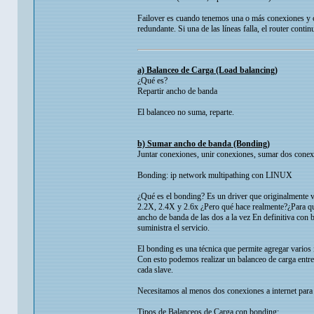
Failover es cuando tenemos una o más conexiones y c
redundante. Si una de las líneas falla, el router cont
a) Balanceo de Carga (Load balancing)
¿Qué es?
Repartir ancho de banda
El balanceo no suma, reparte.
b) Sumar ancho de banda (Bonding)
Juntar conexiones, unir conexiones, sumar dos cone
Bonding: ip network multipathing con LINUX
¿Qué es el bonding? Es un driver que originalmente v
2.2X, 2.4X y 2.6x ¿Pero qué hace realmente?¿Para qu
ancho de banda de las dos a la vez En definitiva con 
suministra el servicio.
El bonding es una técnica que permite agregar varios i
Con esto podemos realizar un balanceo de carga entre 
cada slave.
Necesitamos al menos dos conexiones a internet para
Tipos de Balanceos de Carga con bonding: