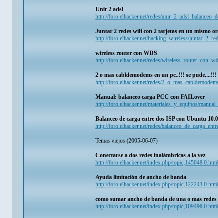
Unir 2 adsl
http://foro.elhacker.net/redes/unir_2_adsl_balanceo_
Juntar 2 redes wifi con 2 tarjetas en un mismo o
http://foro.elhacker.net/hacking_wireless/juntar_2
wireless router con WDS
http://foro.elhacker.net/redes/wireless_router_con_w
2 o mas cabldemodems en un pc..!!! se pude....!!!
http://foro.elhacker.net/redes/2_o_mas_cabldemod
Manual: balanceo carga PCC con FAILover
http://foro.elhacker.net/materiales_y_equipos/manua
Balanceo de carga entre dos ISP con Ubuntu 10.
http://foro.elhacker.net/redes/balanceo_de_carga_e
Temas viejos (2005-06-07)
Conectarse a dos redes inalámbricas a la vez
http://foro.elhacker.net/index.php/topic,145048.0.htm
Ayuda limitación de ancho de banda
http://foro.elhacker.net/index.php/topic,122243.0.htm
como sumar ancho de banda de una o mas redes 
http://foro.elhacker.net/index.php/topic,109496.0.htm