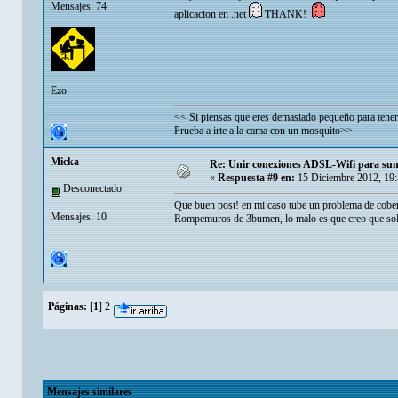
Mensajes: 74
aplicacion en .net
THANK!
Ezo
<< Si piensas que eres demasiado pequeño para tener
Prueba a irte a la cama con un mosquito>>
Micka
Re: Unir conexiones ADSL-Wifi para sum
«
Respuesta #9 en:
15 Diciembre 2012, 19
Desconectado
Que buen post! en mi caso tube un problema de cobert
Mensajes: 10
Rompemuros de 3bumen, lo malo es que creo que solo
Páginas:
[
1
]
2
Mensajes similares