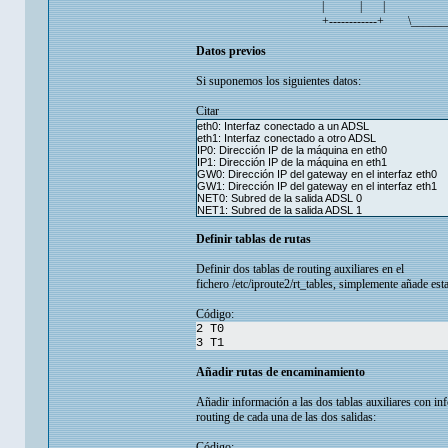
| | |
+------------+ \______
Datos previos
Si suponemos los siguientes datos:
Citar
eth0: Interfaz conectado a un ADSL
eth1: Interfaz conectado a otro ADSL
IP0: Dirección IP de la máquina en eth0
IP1: Dirección IP de la máquina en eth1
GW0: Dirección IP del gateway en el interfaz eth0
GW1: Dirección IP del gateway en el interfaz eth1
NET0: Subred de la salida ADSL 0
NET1: Subred de la salida ADSL 1
Definir tablas de rutas
Definir dos tablas de routing auxiliares en el
fichero /etc/iproute2/rt_tables, simplemente añade esta
Código:
2 T0
3 T1
Añadir rutas de encaminamiento
Añadir información a las dos tablas auxiliares con in
routing de cada una de las dos salidas:
Código: