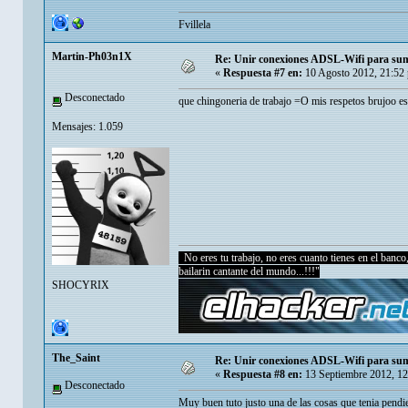
Fvillela
Martin-Ph03n1X
Re: Unir conexiones ADSL-Wifi para sum
«
Respuesta #7 en:
10 Agosto 2012, 21:52
Desconectado
que chingoneria de trabajo =O mis respetos brujoo eso
Mensajes: 1.059
No eres tu trabajo, no eres cuanto tienes en el banco, 
bailarin cantante del mundo...!!!"
SHOCYRIX
The_Saint
Re: Unir conexiones ADSL-Wifi para sum
«
Respuesta #8 en:
13 Septiembre 2012, 12
Desconectado
Muy buen tuto justo una de las cosas que tenia pendie