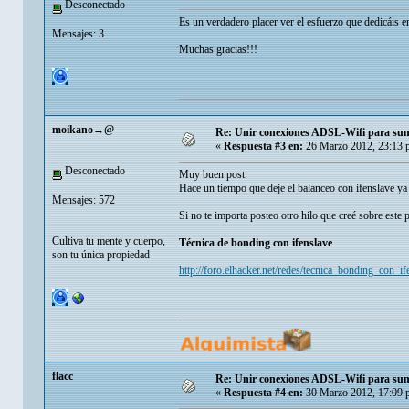
Desconectado
Es un verdadero placer ver el esfuerzo que dedicáis e
Mensajes: 3
Muchas gracias!!!
moikano→@
Re: Unir conexiones ADSL-Wifi para sum
«
Respuesta #3 en:
26 Marzo 2012, 23:13 
Desconectado
Muy buen post.
Hace un tiempo que deje el balanceo con ifenslave ya q
Mensajes: 572
Si no te importa posteo otro hilo que creé sobre este
Cultiva tu mente y cuerpo,
Técnica de bonding con ifenslave
son tu única propiedad
http://foro.elhacker.net/redes/tecnica_bonding_con_i
flacc
Re: Unir conexiones ADSL-Wifi para sum
«
Respuesta #4 en:
30 Marzo 2012, 17:09 