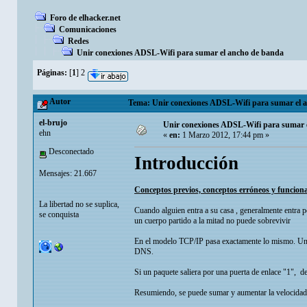
Foro de elhacker.net
Comunicaciones
Redes
Unir conexiones ADSL-Wifi para sumar el ancho de banda
Páginas:
[
1
]
2
Autor
Tema: Unir conexiones ADSL-Wifi para sumar el a
el-brujo
Unir conexiones ADSL-Wifi para sumar 
ehn
«
en:
1 Marzo 2012, 17:44 pm »
Desconectado
Introducción
Mensajes: 21.667
Conceptos previos, conceptos erróneos y funciona
La libertad no se suplica,
Cuando alguien entra a su casa , generalmente entra po
se conquista
un cuerpo partido a la mitad no puede sobrevivir
En el modelo TCP/IP pasa exactamente lo mismo. Un 
DNS.
Si un paquete saliera por una puerta de enlace "1", deb
Resumiendo, se puede sumar y aumentar la velocidad g