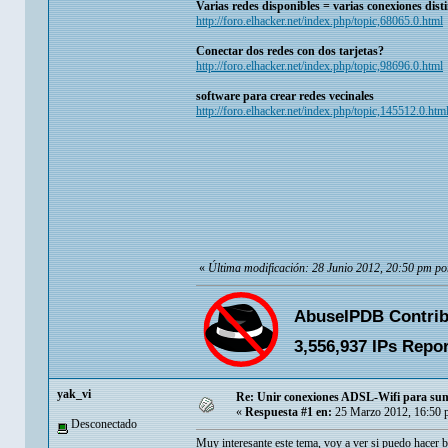
Varias redes disponibles = varias conexiones dist
http://foro.elhacker.net/index.php/topic,68065.0.html
Conectar dos redes con dos tarjetas?
http://foro.elhacker.net/index.php/topic,98696.0.html
software para crear redes vecinales
http://foro.elhacker.net/index.php/topic,145512.0.htm
«
Última modificación: 28 Junio 2012, 20:50 pm por
yak_vi
Re: Unir conexiones ADSL-Wifi para sum
«
Respuesta #1 en:
25 Marzo 2012, 16:50 
Desconectado
Muy interesante este tema, voy a ver si puedo hacer 