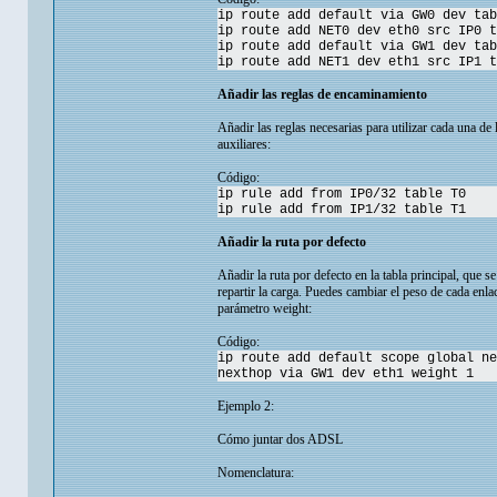
ip route add default via GW0 dev tab
ip route add NET0 dev eth0 src IP0 t
ip route add default via GW1 dev tab
ip route add NET1 dev eth1 src IP1 t
Añadir las reglas de encaminamiento
Añadir las reglas necesarias para utilizar cada una de 
auxiliares:
Código:
ip rule add from IP0/32 table T0
ip rule add from IP1/32 table T1
Añadir la ruta por defecto
Añadir la ruta por defecto en la tabla principal, que s
repartir la carga. Puedes cambiar el peso de cada enla
parámetro weight:
Código:
ip route add default scope global ne
nexthop via GW1 dev eth1 weight 1
Ejemplo 2:
Cómo juntar dos ADSL
Nomenclatura: