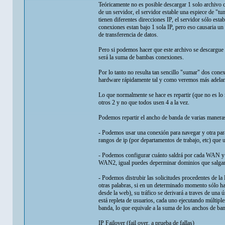
Teóricamente no es posible descargar 1 solo archivo 
de un servidor, el servidor estable una espiece de "tu
tienen diferentes direcciones IP, el servidor sólo est
conexiones estan bajo 1 sola IP, pero eso causaria un 
de transferencia de datos.
Pero si podemos hacer que este archivo se descargue 
será la suma de bambas conexiones.
Por lo tanto no resulta tan sencillo "sumar" dos conex
hardware rápidamente tal y como veremos más adelan
Lo que normalmente se hace es repartir (que no es lo
otros 2 y no que todos usen 4 a la vez.
Podemos repartir el ancho de banda de varias maneras
- Podemos usar una conexión para navegar y otra para b
rangos de ip (por departamentos de trabajo, etc) que 
- Podemos configurar cuánto saldrá por cada WAN y c
WAN2, igual puedes deperminar dominios que salg
- Podemos distrubir las solicitudes procedentes de la
otras palabras, si en un determinado momento sólo ha
desde la web), su tráfico se derivará a traves de una 
está repleta de usuarios, cada uno ejecutando múltip
banda, lo que equivale a la suma de los anchos de ba
IP Failover (fail over, a prueba de fallas)