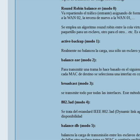
Round Robin balance-rr (modo 0)
Va repartiendo el tráfico (entrante) asignando de for
a la WAN 02, la tercera de nuevo a la WAN 01, ...
Se emplea un algoritmo round robin entre la cola virtu
paquetillo para un esclavo, otro para el otro... etc. Es
active-backup (modo 1):
Realmente no balancea la carga, usa sólo un esclavo y e
balance-xor (modo 2):
Para transmitir una trama lo hace basado en el sig
cada MAC de destino se selecciona una interfaz en con
broadcast (modo 3):
se transmite todo por todas las interfaces. Este métod
802.3ad (modo 4):
Se trata del estandard IEEE 802.3ad (Dynamic link ag
disponibilidad
balance-tlb (modo 5):
balancea la carga de transmisión entre los esclavos de
de fallar otro esclavo toma su MAC y continúa recibie