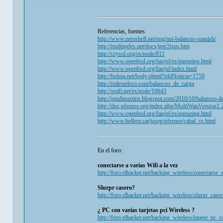
Referencias, fuentes
http://www.zeroshell.net/eng/net-balancer-spanish/
http://multingles.net/docs/jmt/2isps.htm
http://crysol.org/es/node/811
http://www.openbsd.org/faq/pf/es/queueing.html
http://www.openbsd.org/faq/pf/index.html
http://bulma.net/body.phtml?nIdNoticia=1759
http://redesteleco.com/balanceo_de_carga
http://guifi.net/es/node/10643
http://gnulinuxtips.blogspot.com/2010/10/balanceo-d
http://doc.pfsense.org/index.php/MultiWanVersion1.
http://www.openbsd.org/faq/pf/es/queueing.html
http://www.bellera.cat/josep/pfsense/cabal_cs.html
En el foro:
conectarse a varias Wifi a la vez
http://foro.elhacker.net/hacking_wireless/conectarse
Slurpr casero?
http://foro.elhacker.net/hacking_wireless/slurpr_cas
¿ PC con varias tarjetas pci Wireless ?
http://foro.elhacker.net/hacking_wireless/iquest_pc_