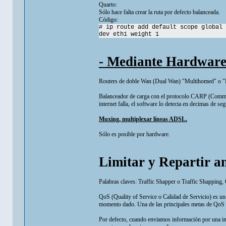
Quarto:
Sólo hace falta crear la ruta por defecto balanceada.
Código:
# ip route add default scope global 
dev eth1 weight 1
- Mediante Hardwar
Routers de doble Wan (Dual Wan) "Multihomed" o "
Balanceador de carga con el protocolo CARP (Common
internet falla, el software lo detecta en decimas de se
Muxing, multiplexar líneas ADSL.
Sólo es posible por hardware.
Limitar y Repartir a
Palabras claves: Traffic Shapper o Traffic Shapping,
QoS (Quality of Service o Calidad de Servicio) es un 
momento dado. Una de las principales metas de QoS e
Por defecto, cuando enviamos información por una inte