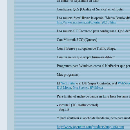
en entrar, es la primera en salir.
Configurar QoS (Quality of Service) en el router.
Los routers Zyxel llevan la opción "Media Bandwid
http://www.adslzone.net/tutorial-20.18.html
Los routers CT Comtrend para configurar el QoS debes
Con Mikrotik PCQ (Queues)
Con PfSense y su opción de Traffic Shape.
Con un router que acepte firmware dd-wrt
Programas para Windows como el NetPeeker que permit
Más programas:
El
NetLimiter
o el DU Super Controler, o el
WebScou
DU Meter
,
Net Peeker
,
BWMeter
Para limitar el ancho de banda en Linu hace bastante 
- iproute2 (TC, traffic control)
- cbq.init
Y para controlar el ancho de banda no, pero para med
http://www.openxtra.com/products/ntop-xtra.htm