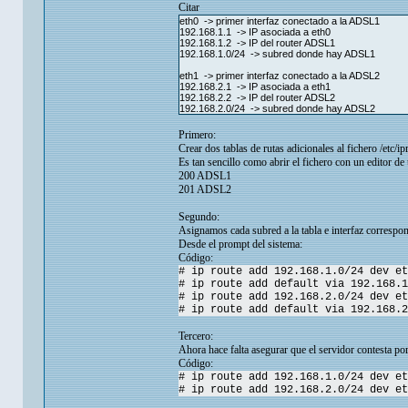
Citar
eth0 -> primer interfaz conectado a la ADSL1
192.168.1.1 -> IP asociada a eth0
192.168.1.2 -> IP del router ADSL1
192.168.1.0/24 -> subred donde hay ADSL1
eth1 -> primer interfaz conectado a la ADSL2
192.168.2.1 -> IP asociada a eth1
192.168.2.2 -> IP del router ADSL2
192.168.2.0/24 -> subred donde hay ADSL2
Primero:
Crear dos tablas de rutas adicionales al fichero /etc/ip
Es tan sencillo como abrir el fichero con un editor de 
200 ADSL1
201 ADSL2
Segundo:
Asignamos cada subred a la tabla e interfaz correspon
Desde el prompt del sistema:
Código:
# ip route add 192.168.1.0/24 dev et
# ip route add default via 192.168.1
# ip route add 192.168.2.0/24 dev et
# ip route add default via 192.168.2
Tercero:
Ahora hace falta asegurar que el servidor contesta por
Código:
# ip route add 192.168.1.0/24 dev et
# ip route add 192.168.2.0/24 dev et