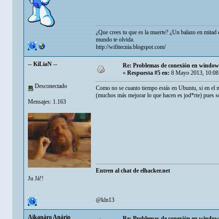
¿Que crees tu que es la muerte? ¿Un balazo en mita
mundo te olvida.
http://wifitecnia.blogspot.com/
-- KiLiaN --
Re: Problemas de conexión en window
«
Respuesta #5 en:
8 Mayo 2013, 10:08
Desconectado
Como no se cuanto tiempo estás en Ubuntu, si en el 
(muchos más mejorar lo que hacen es jod*rte) pues só
Mensajes: 1.163
Entren al chat de elhacker.net
Ju Já!!
@kln13
Aikanáro Anário
Re: Problemas de conexión en window