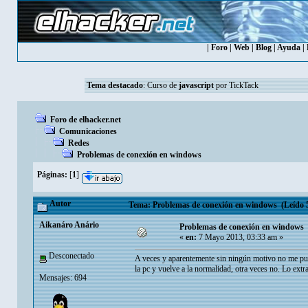
|
Foro
|
Web
|
Blog
|
Ayuda
|
Tema destacado
:
Curso de
javascript
por TickTack
Foro de elhacker.net
Comunicaciones
Redes
Problemas de conexión en windows
Páginas:
[
1
]
Autor
Tema: Problemas de conexión en windows (Leído 5
Aikanáro Anário
Problemas de conexión en windows
«
en:
7 Mayo 2013, 03:33 am »
Desconectado
A veces y aparentemente sin ningún motivo no me puedo
la pc y vuelve a la normalidad, otra veces no. Lo ex
Mensajes: 694