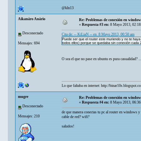
@kln13
Aikanáro Anário
Re: Problemas de conexión en window
«
Respuesta #3 en:
8 Mayo 2013, 02:18
Desconectado
Cita de: -- KiLiaN -- en 8 Mayo 2013, 00:50 am
Puede ser que el router este muriendo y no te haya
Mensajes: 694
todos ellos) porque se quedaba sin conexión cada 
O sea el que no pase en ubuntu es pura casualidad? .
Lo que faltaba en internet:
http://binar10s.blogspot.c
mugre
Re: Problemas de conexión en window
«
Respuesta #4 en:
8 Mayo 2013, 06:36
Desconectado
de que manera conectas tu pc al router en windows y
Mensajes: 210
cable de red? wifi?
saludos!