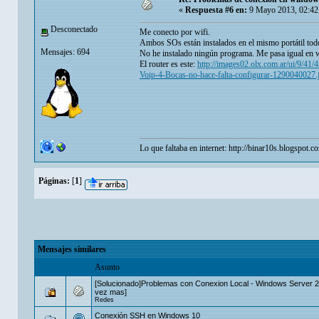
«
Respuesta #6 en:
9 Mayo 2013, 02:42
Desconectado
Me conecto por wifi.
Ambos SOs están instalados en el mismo portátil todo
Mensajes: 694
No he instalado ningún programa. Me pasa igual en
El router es este:
http://images02.olx.com.ar/ui/
Voip-4-Bocas-no-hace-falta-configurar-1290040027.
Lo que faltaba en internet:
http://binar10s.blogspot.c
Páginas:
[
1
]
Mensajes similares
Asunto
[Solucionado]Problemas con Conexion Local - Windows Server 
vez mas]
Redes
Conexión SSH en Windows 10