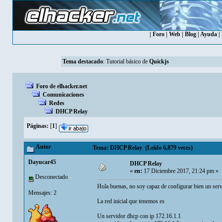
|
Foro
|
Web
|
Blog
|
Ayuda
|
Tema destacado
:
Tutorial básico de
Quickjs
Foro de elhacker.net
Comunicaciones
Redes
DHCP Relay
Páginas:
[
1
]
Autor
Tema: DHCP Relay (Leído 6,879 veces)
Dayucar45
DHCP Relay
«
en:
17 Diciembre 2017, 21:24 pm »
Desconectado
Hola buenas, no soy capaz de configurar bien un servi
Mensajes: 2
La red inicial que tenemos es
Un servidor dhcp con ip 172.16.1.1