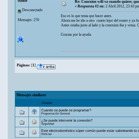
txente
Re: Conexion wifi va cuando quiere, qu
«
Respuesta #2 en:
2 Abril 2012, 23:43 p
Desconectado
Eso es lo que tenia que hacer antes.
Mensajes: 270
Ahora me he ido a otro cuarto lejor del router y ya f
Antes estaba justo al lado y la conexion iba y venia. Q
Gracias por la ayuda.
Páginas:
[
1
]
Mensajes similares
Asunto
Cuando se puede se programar?
Programación General
¿Se puede intervenir la conexión?
Seguridad
Este electrodoméstico súper común puede estar saboteando tu c
Noticias