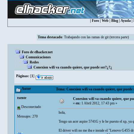
|
Foro
|
Web
|
Blog
|
Ayuda
|
Tema destacado
:
Trabajando con las ramas de git (tercera parte)
Foro de elhacker.net
Comunicaciones
Redes
Conexion wifi va cuando quiere, que puede ser?¿?¿
Páginas:
[
1
]
Autor
Tema: Conexion wifi va cuando quiere, que puede 
txente
Conexion wifi va cuando quiere, que pu
«
en:
1 Abril 2012, 17:43 pm »
Desconectado
hola,
Mensajes: 270
Tengo un acer aspire 5741G y le he puesto el xp, ya 
El driver wifi no me iba e instale el "Lenovo G455