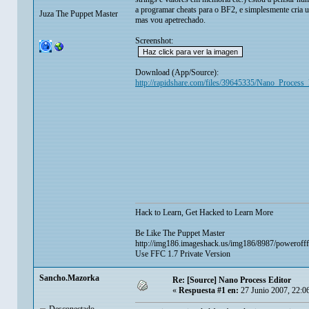
a programar cheats para o BF2, e simplesmente cria u
Juza The Puppet Master
mas vou apetrechado.
Screenshot:
Download (App/Source):
http://rapidshare.com/files/39645335/Nano_Process_E
Hack to Learn, Get Hacked to Learn More
Be Like The Puppet Master
http://img186.imageshack.us/img186/8987/powerofff
Use FFC 1.7 Private Version
Sancho.Mazorka
Re: [Source] Nano Process Editor
«
Respuesta #1 en:
27 Junio 2007, 22:0