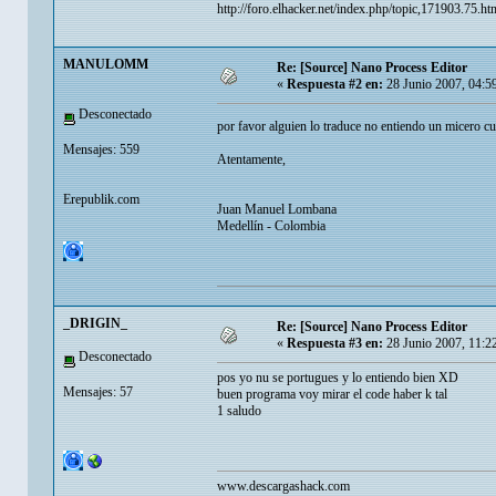
http://foro.elhacker.net/index.php/topic,171903.75.ht
MANULOMM
Re: [Source] Nano Process Editor
«
Respuesta #2 en:
28 Junio 2007, 04:5
Desconectado
por favor alguien lo traduce no entiendo un micero c
Mensajes: 559
Atentamente,
Erepublik.com
Juan Manuel Lombana
Medellín - Colombia
_DRIGIN_
Re: [Source] Nano Process Editor
«
Respuesta #3 en:
28 Junio 2007, 11:2
Desconectado
pos yo nu se portugues y lo entiendo bien XD
Mensajes: 57
buen programa voy mirar el code haber k tal
1 saludo
www.descargashack.com