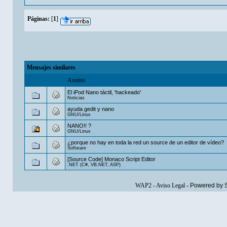
Páginas:
[
1
]
Mensajes similares
Asunto
El iPod Nano táctil, 'hackeado'
Noticias
ayuda gedit y nano
GNU/Linux
NANO!! ?
GNU/Linux
¿porque no hay en toda la red un source de un editor de vídeo?
Software
[Source Code] Monaco Script Editor
.NET (C#, VB.NET, ASP)
WAP2
-
Aviso Legal
-
Powered by 