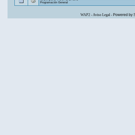
Programación General
WAP2
-
Aviso Legal
-
Powered by 