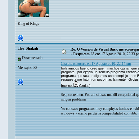
King of Kings
The_Shakah
Re: Q Version de Visual Basic me aconsej
«
Respuesta #8 en:
17 Agosto 2010, 22:33 p
Desconectado
Cita de: ositocaro en 17 Agosto 2010, 22:14 pm
Mensajes: 33
hola amigos bueno creo que .. muchos opinan que el
pregunta.. por ejmplo un sencillo programa creado 
programa que sea.. o digamos uno complejo.. con Ba
respuesta me habrn un poco mas la mente.. Grcias 
Internet
Grcias)
Sep, corre bien. Por ahi si usas una dll excepcional q
ningun problema.
Yo conozco programas muy complejos hechos en vb6 
windows 7 era no perder la compatibilidad con vb6.