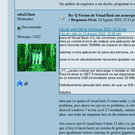
Sin análisis de requisitos o sin diseño, programar es 
seba123neo
Re: Q Version de Visual Basic me aconsej
Moderador
«
Respuesta #4 en:
14 Agosto 2010, 23:15 p
Desconectado
Cita de: rob1104 en 14 Agosto 2010, 19:29 pm
Cita de: xkiz en 14 Agosto 2010, 15:35 pm
Mensajes: 3.621
para mi Visual Basic 6.0, las versiones posteriore
mira yo cometi el error de realizar una aplicacion 
pero necesito tener 500MBs de espacio en disco pa
ademas si esa aplicacion es para otra persona, es m
osea si no es absolutamente necesario quedate co
¿Y?, ¿acaso cobran por descargar e instalar el .N
Para mi tener el .NET Framework es tan importante c
en tu memoria USB (el instalador pesa unos 25 MB) 
Definitivamente piensalo bien antes de usar un IDE 
Saludos
mira que yo quiero al visual basic 6 como nadie, y c
problema, pero ahora veo que no es problema, es obvio
ahora el windows 7 te trae ya el 3.5 instalado, enton
años, casi todas las maquinas hoy en dia minimo tiene
otra cosa es que el visual basic 6 tiene 12 años ya, p
que si hoy te hacen hacer un sistema de gestion se el
pero igualmente existen sistemas de gestion gigantesc