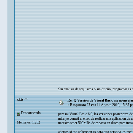
Sin análisis de requisitos o sin diseño, programar es 
xkiz ™
Re: Q Version de Visual Basic me aconsej
«
Respuesta #2 en:
14 Agosto 2010, 15:35 p
Desconectado
para mi Visual Basic 6.0, las versiones posteriores 
mira yo cometi el error de realizar una aplicacion de
Mensajes: 1.252
necesito tener 500MBs de espacio en disco para inst
ademas si esa aplicacion es para otra persona, es medi