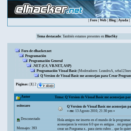
|
Foro
|
Web
|
Blog
|
Ayuda
|
Tema destacado
: También estamos presentes en
BlueSky
Foro de elhacker.net
Programación
Programación General
.NET (C#, VB.NET, ASP)
Programación Visual Basic
(Moderadores:
LeandroA
,
seba123ne
Q Version de Visual Basic me aconsejan para Crear Progra
Páginas:
[
1
]
2
Autor
Tema: Q Version de Visual Basic me aconsejan par
ositocaro
Q Version de Visual Basic me aconsejan p
«
en:
13 Agosto 2010, 21:30 pm »
Desconectado
Hola amigos me inserto en el mundo de la programacio
aconsejaron la version 6.0 que es antigua .. mi pregu
Mensajes: 393
crear un Porgrama x.. para cierto rubro .. que lo qui