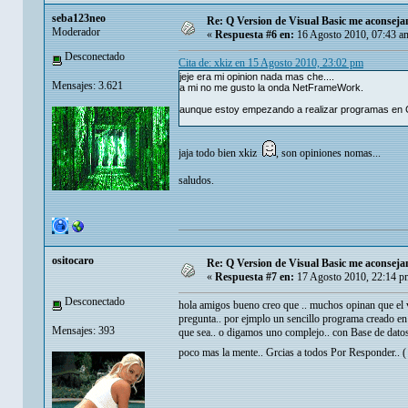
seba123neo
Re: Q Version de Visual Basic me aconsej
Moderador
«
Respuesta #6 en:
16 Agosto 2010, 07:43 a
Desconectado
Cita de: xkiz en 15 Agosto 2010, 23:02 pm
jeje era mi opinion nada mas che....
Mensajes: 3.621
a mi no me gusto la onda NetFrameWork.
aunque estoy empezando a realizar programas en 
jaja todo bien xkiz
, son opiniones nomas...
saludos.
ositocaro
Re: Q Version de Visual Basic me aconsej
«
Respuesta #7 en:
17 Agosto 2010, 22:14 p
Desconectado
hola amigos bueno creo que .. muchos opinan que el v
pregunta.. por ejmplo un sencillo programa creado e
Mensajes: 393
que sea.. o digamos uno complejo.. con Base de datos
poco mas la mente.. Grcias a todos Por Responder.. (