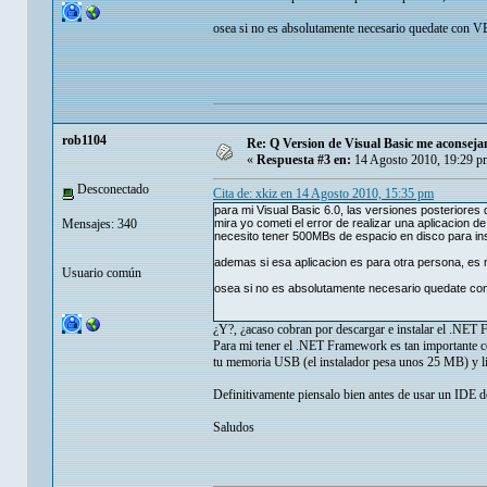
osea si no es absolutamente necesario quedate con V
rob1104
Re: Q Version de Visual Basic me aconsej
«
Respuesta #3 en:
14 Agosto 2010, 19:29 p
Desconectado
Cita de: xkiz en 14 Agosto 2010, 15:35 pm
para mi Visual Basic 6.0, las versiones posteriore
Mensajes: 340
mira yo cometi el error de realizar una aplicacion 
necesito tener 500MBs de espacio en disco para in
ademas si esa aplicacion es para otra persona, es m
Usuario común
osea si no es absolutamente necesario quedate con
¿Y?, ¿acaso cobran por descargar e instalar el .NET 
Para mi tener el .NET Framework es tan importante com
tu memoria USB (el instalador pesa unos 25 MB) y li
Definitivamente piensalo bien antes de usar un IDE d
Saludos