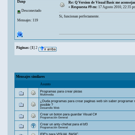
Dznp
Re: Q Version de Visual Basic me aconsej
«
Respuesta #9 en:
17 Agosto 2010, 22:35 p
Desconectado
Si, funcionan perfectamente.
Mensajes: 119
Páginas:
[
1
]
2
Mensajes similares
Asunto
Programas para crear pistas
Multimedia
¿Duda programas para crear paginas web sin saber programar 
posible ?
Desarrollo Web
Crear un boton para guardar Visual C#
Programación General
Crear un anty-chehat para el bf3
Programación General
IDE's para VISUAL BASIC