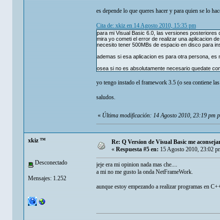
es depende lo que queres hacer y para quien se lo hac
Cita de: xkiz en 14 Agosto 2010, 15:35 pm
para mi Visual Basic 6.0, las versiones posteriore
mira yo cometi el error de realizar una aplicacion 
necesito tener 500MBs de espacio en disco para in
ademas si esa aplicacion es para otra persona, es m
osea si no es absolutamente necesario quedate con
yo tengo instado el framework 3.5 (o sea contiene las
saludos.
«
Última modificación: 14 Agosto 2010, 23:19 pm 
xkiz ™
Re: Q Version de Visual Basic me aconsej
«
Respuesta #5 en:
15 Agosto 2010, 23:02 p
Desconectado
jeje era mi opinion nada mas che....
a mi no me gusto la onda NetFrameWork.
Mensajes: 1.252
aunque estoy empezando a realizar programas en C+