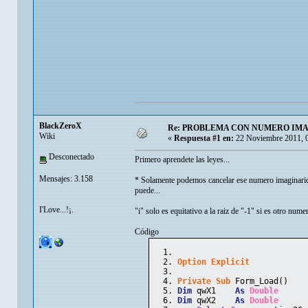
BlackZeroX
Re: PROBLEMA CON NUMERO IM
Wiki
«
Respuesta #1 en:
22 Noviembre 2011, 
Desconectado
Primero aprendete las leyes...
Mensajes: 3.158
* Solamente podemos cancelar ese numero imaginario c
puede...
I'Love...!¡.
"i" solo es equitativo a la raiz de "-1" si es otro num
Código
Option
Explicit
Private
Sub
 Form_Load()
Dim
 qwX1    
As
Double
Dim
 qwX2    
As
Double