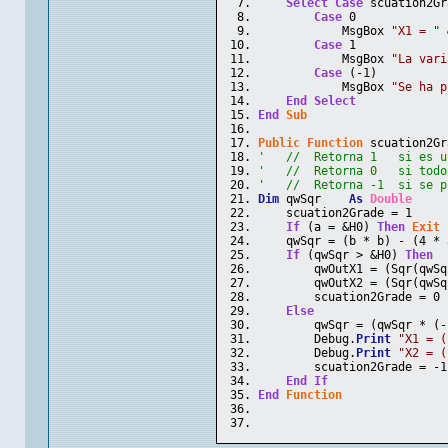
Select
Case
 scuation2Gr
Case
 0
            MsgBox 
"X1 = "
 
Case
 1
            MsgBox 
"La vari
Case
 (-1)
            MsgBox 
"Se ha p
End
Select
End
Sub
Public
Function
 scuation2Gr
'   //  Retorna 1   si es u
'   //  Retorna 0   si todo
'   //  Retorna -1  si se p
Dim
 qwSqr    
As
Double
    scuation2Grade = 1
If
 (a = &H0) 
Then
Exit
    qwSqr = (b * b) - (4 * 
If
 (qwSqr > &H0) 
Then
        qwOutX1 = (Sqr(qwSq
        qwOutX2 = (Sqr(qwSq
        scuation2Grade = 0
Else
        qwSqr = (qwSqr * (-
        Debug.
Print
"X1 = (
        Debug.
Print
"X2 = (
        scuation2Grade = -1
End
If
End
Function