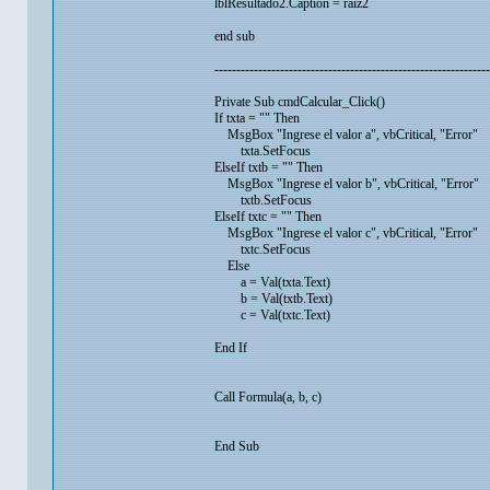
lblResultado2.Caption = raiz2
end sub
---------------------------------------------------------------
Private Sub cmdCalcular_Click()
If txta = "" Then
MsgBox "Ingrese el valor a", vbCritical, "Error"
txta.SetFocus
ElseIf txtb = "" Then
MsgBox "Ingrese el valor b", vbCritical, "Error"
txtb.SetFocus
ElseIf txtc = "" Then
MsgBox "Ingrese el valor c", vbCritical, "Error"
txtc.SetFocus
Else
a = Val(txta.Text)
b = Val(txtb.Text)
c = Val(txtc.Text)
End If
Call Formula(a, b, c)
End Sub