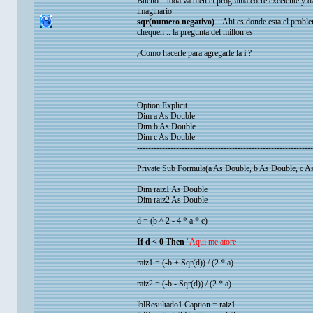
Bueno .. toda va bien el programa corre excelente y 
imaginario
sqr(numero negativo)
.. Ahi es donde esta el probl
chequen .. la pregunta del millon es
¿Como hacerle para agregarle la
i
?
Option Explicit
Dim a As Double
Dim b As Double
Dim c As Double
---------------------------------------------------------------
Private Sub Formula(a As Double, b As Double, c A
Dim raiz1 As Double
Dim raiz2 As Double
d = (b ^ 2 - 4 * a * c)
If d < 0 Then
'
Aqui me atore
raiz1 = (-b + Sqr(d)) / (2 * a)
raiz2 = (-b - Sqr(d)) / (2 * a)
lblResultado1.Caption = raiz1