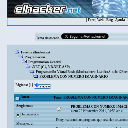
|
Foro
|
Web
|
Blog
|
Ayuda
|
Tema destacado
:
Foro de elhacker.net
Programación
Programación General
.NET (C#, VB.NET, ASP)
Programación Visual Basic
(Moderadores:
LeandroA
,
seba123ne
PROBLEMA CON NUMERO IMAGINARIO
Páginas:
[
1
]
Autor
Tema: PROBLEMA CON NUMERO IMAGINARIO (
Sergioemus
PROBLEMA CON NUMERO IMAGI
«
en:
22 Noviembre 2011, 04:53 am »
Desconectado
Estoy realizando un programa que resuelve ecuaciones 
Mensajes: 2