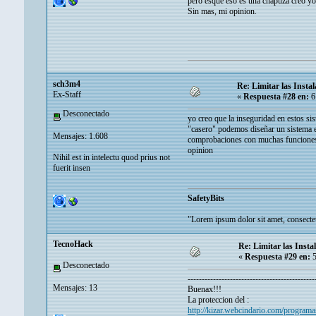
pero esque eso es una chapuza creo yo
Sin mas, mi opinion.
sch3m4
Re: Limitar las Instal
Ex-Staff
«
Respuesta #28 en:
6
Desconectado
yo creo que la inseguridad en estos s
"casero" podemos diseñar un sistema ef
Mensajes: 1.608
comprobaciones con muchas funciones de
opinion
Nihil est in intelectu quod prius not
fuerit insen
SafetyBits
"Lorem ipsum dolor sit amet, consectetu
TecnoHack
Re: Limitar las Insta
«
Respuesta #29 en:
5
Desconectado
---------------------------------------------
Mensajes: 13
Buenax!!!
La proteccion del :
http://kizar.webcindario.com/program