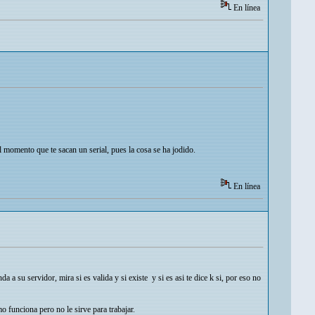
En línea
 momento que te sacan un serial, pues la cosa se ha jodido.
En línea
a su servidor, mira si es valida y si existe y si es asi te dice k si, por eso no
 funciona pero no le sirve para trabajar.