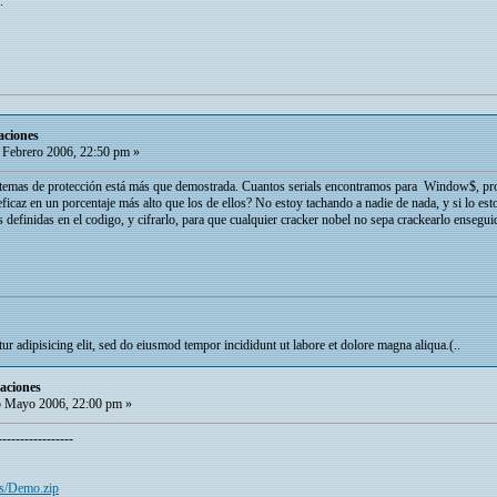
.
aciones
 Febrero 2006, 22:50 pm »
istemas de protección está más que demostrada. Cuantos serials encontramos para Window$, pro
icaz en un porcentaje más alto que los de ellos? No estoy tachando a nadie de nada, y si lo est
finidas en el codigo, y cifrarlo, para que cualquier cracker nobel no sepa crackearlo enseguida
r adipisicing elit, sed do eiusmod tempor incididunt ut labore et dolore magna aliqua.(..
laciones
 Mayo 2006, 22:00 pm »
-----------------
as/Demo.zip