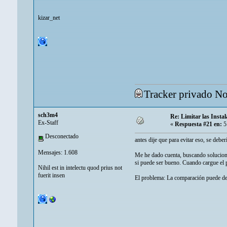
kizar_net
Tracker privado N
sch3m4
Re: Limitar las Instal
Ex-Staff
«
Respuesta #21 en:
5
Desconectado
antes dije que para evitar eso, se deber
Mensajes: 1.608
Me he dado cuenta, buscando soluciones
si puede ser bueno. Cuando cargue el pr
Nihil est in intelectu quod prius not
fuerit insen
El problema: La comparación puede debu