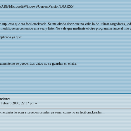
Microsoft\Windows\CurrentVersion\L0ARS54
 supuesto que era facil crackearla. Se me olvido decir que no valia lo de utilizar cargadores, jode
 modifique su contenido una vez y listo. No vale que mediante el otro programilla lance al mio
mplicada ya que:
almente no se puede, Los datos no se guardan en el aire.
aciones
 Febrero 2006, 22:37 pm »
omerciales lo acen y prueben ustedes ya veran como no es facil crackearlas....