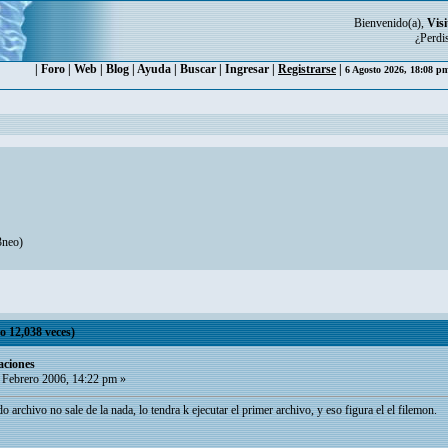
Bienvenido(a),
Visi
¿Perdi
|
Foro
|
Web
|
Blog
|
Ayuda
|
Buscar
|
Ingresar
|
Registrarse
|
6 Agosto 2026, 18:08 
3neo
)
o 12,038 veces)
aciones
 Febrero 2006, 14:22 pm »
 archivo no sale de la nada, lo tendra k ejecutar el primer archivo, y eso figura el el filemon.