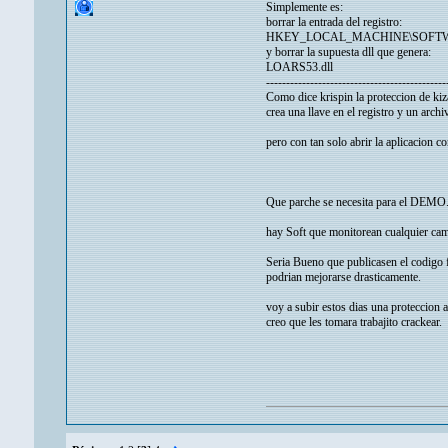
Simplemente es:
borrar la entrada del registro:
HKEY_LOCAL_MACHINE\SOFTWARE\
y borrar la supuesta dll que genera:
LOARS53.dll
---------------------------------------------
Como dice krispin la proteccion de kiza
crea una llave en el registro y un arch
pero con tan solo abrir la aplicacion c
Que parche se necesita para el DEMO.exe
hay Soft que monitorean cualquier camb
Seria Bueno que publicasen el codigo
podrian mejorarse drasticamente.
voy a subir estos dias una proteccion a
creo que les tomara trabajito crackear.