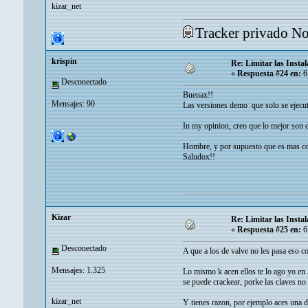
kizar_net
Tracker privado N
krispin
Re: Limitar las Instal
«
Respuesta #24 en:
6
Desconectado
Buenax!!
Mensajes: 90
Las versiones demo que solo se ejecuta
In my opinion, creo que lo mejor son 
Hombre, y por supuesto que es mas comp
Saludox!!
Kizar
Re: Limitar las Instal
«
Respuesta #25 en:
6
Desconectado
A que a los de valve no les pasa eso c
Mensajes: 1.325
Lo mismo k acen ellos te lo ago yo en 5
se puede crackear, porke las claves no
kizar_net
Y tienes razon, por ejemplo aces una d