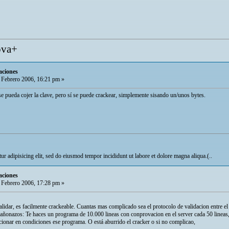
ova+
aciones
 Febrero 2006, 16:21 pm »
 se pueda cojer la clave, pero sí se puede crackear, simplemente sisando un/unos bytes.
r adipisicing elit, sed do eiusmod tempor incididunt ut labore et dolore magna aliqua.(..
aciones
 Febrero 2006, 17:28 pm »
alidar, es facilmente crackeable. Cuantas mas complicado sea el protocolo de validacion entre 
añonazos: Te haces un programa de 10.000 lineas con conprovacion en el server cada 50 lineas,
ionar en condiciones ese programa. O está aburrido el cracker o si no complicao,