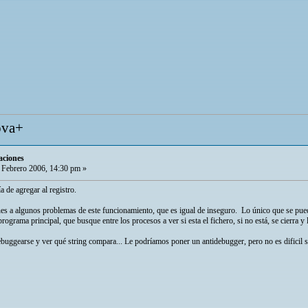
ova+
aciones
 Febrero 2006, 14:30 pm »
ía de agregar al registro.
 a algunos problemas de este funcionamiento, que es igual de inseguro. Lo único que se puede h
ograma principal, que busque entre los procesos a ver si esta el fichero, si no está, se cierra y 
ggearse y ver qué string compara... Le podríamos poner un antidebugger, pero no es dificil sal