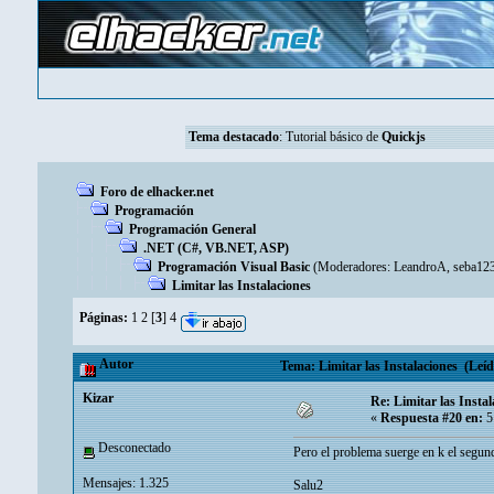
Tema destacado
:
Tutorial básico de
Quickjs
Foro de elhacker.net
Programación
Programación General
.NET (C#, VB.NET, ASP)
Programación Visual Basic
(Moderadores:
LeandroA
,
seba12
Limitar las Instalaciones
Páginas:
1
2
[
3
]
4
Autor
Tema: Limitar las Instalaciones (Leíd
Kizar
Re: Limitar las Instal
«
Respuesta #20 en:
5
Desconectado
Pero el problema suerge en k el segundo
Mensajes: 1.325
Salu2