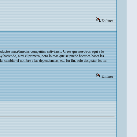
En línea
ductos macr0media, compañías antivirus... Crees que nosotros aquí a lo
oy haciendo, a mi el primero, pero lo mas que se puede hacer es hacer las
. cambiar el nombre a las dependencias, etc. En fin, solo despistar. Es mi
En línea