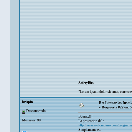
SafetyBits
"Lorem ipsum dolor sit amet, consectetu
krispin
Re: Limitar las Instal
«
Respuesta #22 en:
5
Desconectado
Buenax!!!
Mensajes: 90
La proteccion del :
http://kizar.webcindario.com/program
Simplemente es: