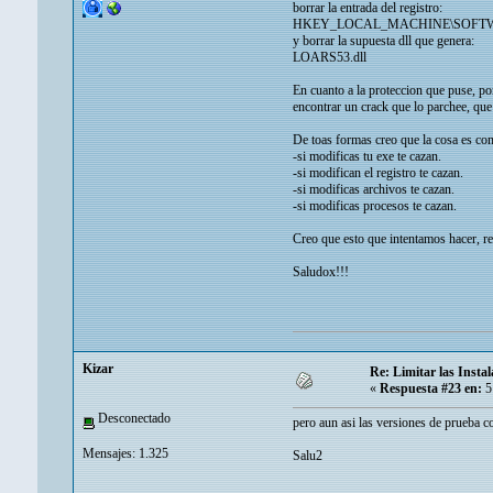
borrar la entrada del registro:
HKEY_LOCAL_MACHINE\SOFTWARE\
y borrar la supuesta dll que genera:
LOARS53.dll
En cuanto a la proteccion que puse, por
encontrar un crack que lo parchee, que
De toas formas creo que la cosa es co
-si modificas tu exe te cazan.
-si modifican el registro te cazan.
-si modificas archivos te cazan.
-si modificas procesos te cazan.
Creo que esto que intentamos hacer, re
Saludox!!!
Kizar
Re: Limitar las Instal
«
Respuesta #23 en:
5
Desconectado
pero aun asi las versiones de prueba c
Mensajes: 1.325
Salu2