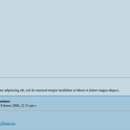
r adipisicing elit, sed do eiusmod tempor incididunt ut labore et dolore magna aliqua.(..
aciones
 Febrero 2006, 21:51 pm »
as/Demo.zip