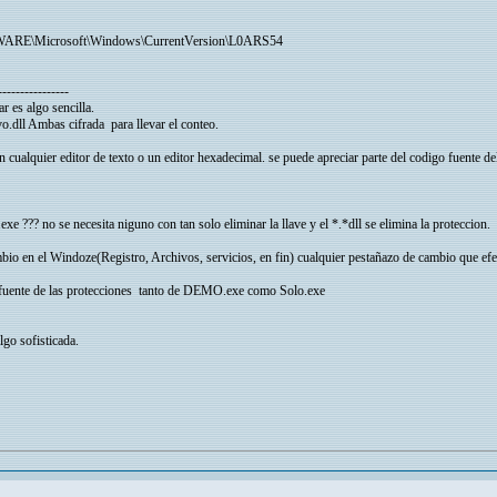
Microsoft\Windows\CurrentVersion\L0ARS54
----------------
r es algo sencilla.
ivo.dll Ambas cifrada para llevar el conteo.
on cualquier editor de texto o un editor hexadecimal. se puede apreciar parte del codigo fuente 
 ??? no se necesita niguno con tan solo eliminar la llave y el *.*dll se elimina la proteccion.
io en el Windoze(Registro, Archivos, servicios, en fin) cualquier pestañazo de cambio que efec
 fuente de las protecciones tanto de DEMO.exe como Solo.exe
lgo sofisticada.