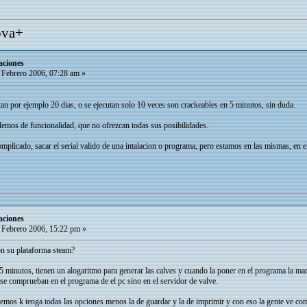
ova+
aciones
 Febrero 2006, 07:28 am »
n por ejemplo 20 dias, o se ejecutan solo 10 veces son crackeables en 5 minutos, sin duda.
demos de funcionalidad, que no ofrezcan todas sus posibilidades.
licado, sacar el serial valido de una intalacion o programa, pero estamos en las mismas, en el
aciones
 Febrero 2006, 15:22 pm »
on su plataforma steam?
 minutos, tienen un alogaritmo para generar las calves y cuando la poner en el programa la manda 
 se comprueban en el programa de el pc sino en el servidor de valve.
emos k tenga todas las opciones menos la de guardar y la de imprimir y con eso la gente ve como