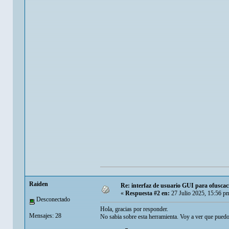
Raiden
Re: interfaz de usuario GUI para ofuscac
«
Respuesta #2 en:
27 Julio 2025, 15:56 p
Desconectado
Hola, gracias por responder.
Mensajes: 28
No sabia sobre esta herramienta. Voy a ver que pue