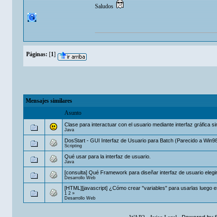
Saludos
Páginas:
[
1
]
Mensajes similares
Asunto
Clase para interactuar con el usuario mediante interfaz gráfica s
Java
DosStart - GUI Interfaz de Usuario para Batch (Parecido a Win9
Scripting
Qué usar para la interfaz de usuario.
Java
[consulta] Qué Framework para diseñar interfaz de usuario elegi
Desarrollo Web
[HTML][javascript] ¿Cómo crear "variables" para usarlas luego e
1
2
»
Desarrollo Web