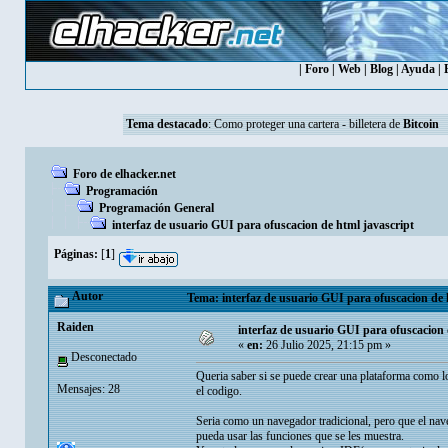
|
Foro
|
Web
|
Blog
|
Ayuda
|
Tema destacado
:
Como proteger una cartera - billetera de
Bitcoin
Foro de elhacker.net
Programación
Programación General
interfaz de usuario GUI para ofuscacion de html javascript
Páginas:
[
1
]
Autor
Tema: interfaz de usuario GUI para ofuscacion de 
Raiden
interfaz de usuario GUI para ofuscacion 
«
en:
26 Julio 2025, 21:15 pm »
Desconectado
Queria saber si se puede crear una plataforma como 
Mensajes: 28
el codigo.
Seria como un navegador tradicional, pero que el nav
pueda usar las funciones que se les muestra.