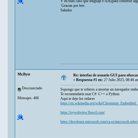
Y en todo caso que lenguaje e IDE(para construir alg
Gracias por leer.
Saludos
Mr.Byte
Re: interfaz de usuario GUI para ofuscac
«
Respuesta #1 en:
27 Julio 2025, 08:46 a
Desconectado
Supongo que te refieres a insertar un navegador emb
Te recomendaría usar C#. C++ o Python.
Mensajes: 466
Aqui te dejo los enlaces
https://en.wikipedia.org/wiki/Chromium_Embedde
https://pywebview.flowrl.com/
https://developer.microsoft.com/ca-es/microsoft