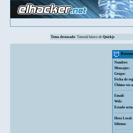
Tema destacado
:
Tutorial básico de
Quickjs
Resumen
Nombre:
Mensajes:
Grupo:
Fecha de reg
Última vez a
Email:
Web:
Estado actua
Hora Local:
Idioma: