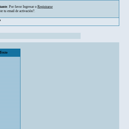
tante
. Por favor
Ingresar
o
Registrarse
ste tu
email de activación?
.
pm
Texto