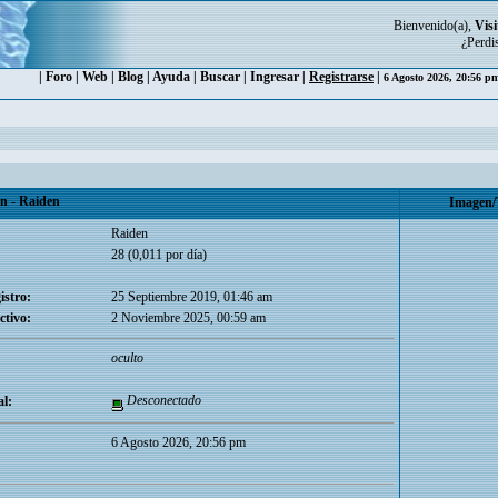
Bienvenido(a),
Visi
¿Perdi
|
Foro
|
Web
|
Blog
|
Ayuda
|
Buscar
|
Ingresar
|
Registrarse
|
6 Agosto 2026, 20:56 
 - Raiden
Imagen/
Raiden
28 (0,011 por día)
istro:
25 Septiembre 2019, 01:46 am
ctivo:
2 Noviembre 2025, 00:59 am
oculto
Desconectado
l:
6 Agosto 2026, 20:56 pm