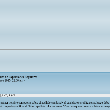
itudes de Expresiones Regulares
yo 2015, 22:06 pm »
[a-z]+)/i
 primer nombre compuesto sobre el apellido con [a-z]+ el cual debe ser obligatorio, luego debe 
tro espacio y al final el último apellido. El argumento "i" es para que no sea sensible a las ma