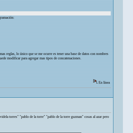
ogramación:
ismas reglas, lo único que se me ocurre es tener una base de datos con nombres
 puede modificar para agregar mas tipos de concatenaciones.
En línea
idela torres" "pablo de la torre" "pablo de la torre guzman" cosas al azar pero