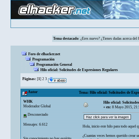
Tema destacado
:
¿Eres nuevo? ¿Tienes dudas acerca del 
Foro de elhacker.net
Programación
Programación General
Hilo oficial: Solicitudes de Expresiones Regulares
Páginas:
[
1
]
2
3
Autor
Tema: Hilo oficial: Solicitudes de Exp
WHK
Hilo oficial: Solicitud
Moderador Global
«
en:
8 Mayo 2015, 21:
Desconectado
Mensajes: 6.612
Hola, inicio este hilo para todo aquel 
¿Cuantas veces hemos querido crear un
Sin conocimiento no hay espíritu