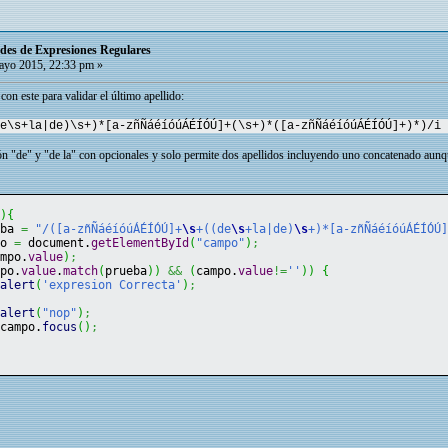
itudes de Expresiones Regulares
yo 2015, 22:33 pm »
con este para validar el último apellido:
e\s+la|de)\s+)*[a-zñÑáéíóúÁÉÍÓÚ]+(\s+)*([a-zñÑáéíóúÁÉÍÓÚ]+)*)/i
ción "de" y "de la" con opcionales y solo permite dos apellidos incluyendo uno concatenado aunq
(
)
{
eba 
=
"/([a-zñÑáéíóúÁÉÍÓÚ]+
\s
+((de
\s
+la|de)
\s
+)*[a-zñÑáéíóúÁÉÍÓÚ
po 
=
 document.
getElementById
(
"campo"
)
;
ampo.
value
)
;
mpo.
value
.
match
(
prueba
)
)
&&
(
campo.
value
!=
''
)
)
{
alert
(
'expresion Correcta'
)
;
{
alert
(
"nop"
)
;
		campo.
focus
(
)
;