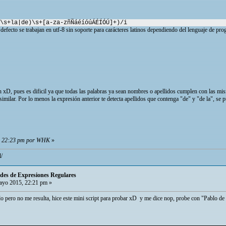
\s+la|de)\s+[a-za-zñÑáéíóúÁÉÍÓÚ]+)/i
defecto se trabajan en utf-8 sin soporte para carácteres latinos dependiendo del lenguaje de pr
ión xD, pues es dificil ya que todas las palabras ya sean nombres o apellidos cumplen con las m
similar. Por lo menos la expresión anterior te detecta apellidos que contenga "de" y "de la", se
5, 22:23 pm por WHK
»
l/
itudes de Expresiones Regulares
yo 2015, 22:21 pm »
o pero no me resulta, hice este mini script para probar xD y me dice nop, probe con "Pablo de v