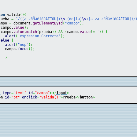
ion
 valida
(
)
{
rueba 
=
"/([a-zñÑáéíóúÁÉÍÓÚ]+
\s
+(de|la)
\s
+[a-za-zñÑáéíóúÁÉÍÓÚ])/
ampo 
=
 document.
getElementById
(
"campo"
)
;
(
campo.
value
)
;
(
campo.
value
.
match
(
prueba
)
)
&&
(
campo.
value
!=
''
)
)
{
alert
(
'expresion Correcta'
)
;
else
{
alert
(
"nop"
)
;
   campo.
focus
(
)
;
}
t
type
=
"text"
id
=
"campo"
><
/
input
>
on
id
=
"bt"
onclick
=
"valida()"
>
Prueba
<
/
button
>