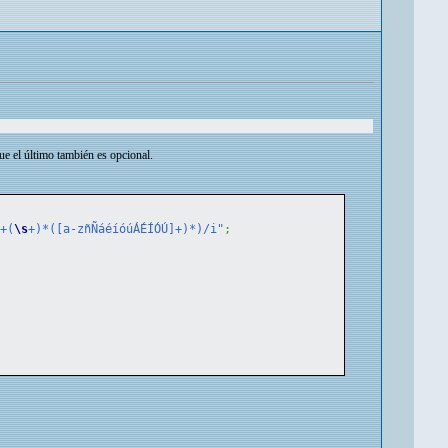
ue el último también es opcional.
]+(
\s
+)*([a-zñÑáéíóúÁÉÍÓÚ]+)*)/i"
;