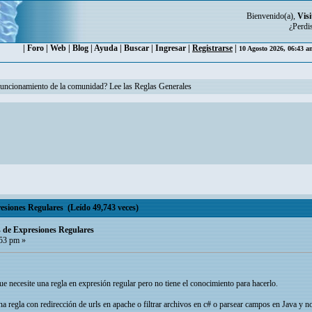
Bienvenido(a),
Visi
¿Perdi
|
Foro
|
Web
|
Blog
|
Ayuda
|
Buscar
|
Ingresar
|
Registrarse
|
10 Agosto 2026, 06:43 
funcionamiento de la comunidad? Lee las Reglas Generales
resiones Regulares (Leído 49,743 veces)
es de Expresiones Regulares
53 pm »
que necesite una regla en expresión regular pero no tiene el conocimiento para hacerlo.
a regla con redirección de urls en apache o filtrar archivos en c# o parsear campos en Java