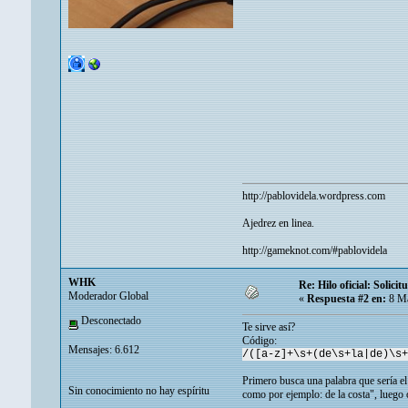
http://pablovidela.wordpress.com
Ajedrez en linea.
http://gameknot.com/#pablovidela
WHK
Re: Hilo oficial: Solic
Moderador Global
«
Respuesta #2 en:
8 Ma
Desconectado
Te sirve así?
Código:
Mensajes: 6.612
/([a-z]+\s+(de\s+la|de)\s+
Primero busca una palabra que sería el
Sin conocimiento no hay espíritu
como por ejemplo: de la costa", luego o