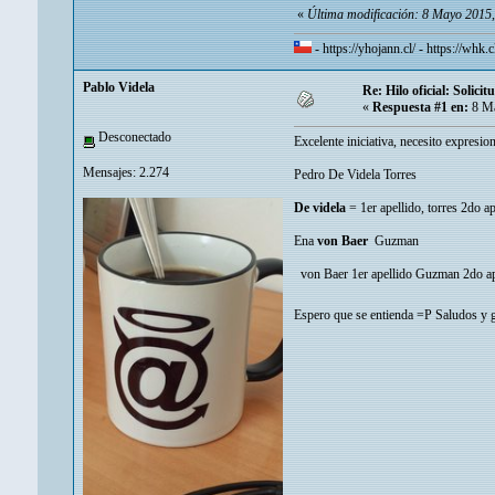
«
Última modificación: 8 Mayo 201
-
https://yhojann.cl/
-
https://whk.c
Pablo Videla
Re: Hilo oficial: Solic
«
Respuesta #1 en:
8 Ma
Desconectado
Excelente iniciativa, necesito expresi
Mensajes: 2.274
Pedro De Videla Torres
De videla
= 1er apellido, torres 2do ap
Ena
von Baer
Guzman
von Baer 1er apellido Guzman 2do ap
Espero que se entienda =P Saludos y