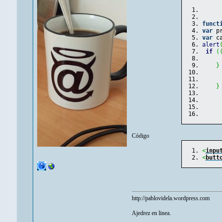
funct
var
 p
var
 c
alert
if
(
}
     
}
Código
<
inpu
<
butt
http://pablovidela.wordpress.com
Ajedrez en linea.