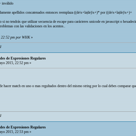
> inválido
adamente apellidos concatenados entonces reemplaza ((de\s+la|de)\s+)* por ((de\s+la|de)\s+)+
si no tendrás que utilizar secuencia de escape para carácteres unicode en javascript o hexadeci
roblemas con las validaciones en los acentos..
5, 22:52 pm por WHK
»
l/
itudes de Expresiones Regulares
yo 2015, 22:52 pm »
e hacer match en uno o mas regultados dentro del mismo string por lo cual debes comparar que e
l/
itudes de Expresiones Regulares
yo 2015, 22:53 pm »