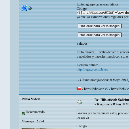
Edito, agrego caracteres latinos:
Código:
/([a-zñÑáéíóúÁÉÍÓÚ]+\s+(de
ya que las exmpresiones regulares por 
Saludos.
Edito otraves,... acabo de ver tu edic
y apellidos y hacerles match con sql o 
Ejemplo online:
http://regexr.com/3ave5
«
Última modificación: 8 Mayo 201
-
https://yhojann.cl/
-
https://whk.c
Pablo Videla
Re: Hilo oficial: Solic
«
Respuesta #3 en:
8 Ma
Desconectado
Gracias por la respuesta estoy proband
no me da
Mensajes: 2.274
Código