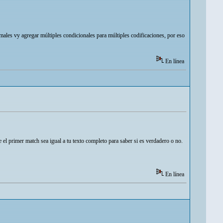
males vy agregar múltiples condicionales para múltiples codificaciones, por eso
En línea
l primer match sea igual a tu texto completo para saber si es verdadero o no.
En línea