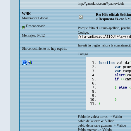
http://gameknot.com/#pablovidela
WHK
Re: Hilo oficial: Solic
Moderador Global
«
Respuesta #4 en:
8 Ma
Desconectado
Porque faltó el último apellido, prueba 
Código:
Mensajes: 6.612
/([a-zñÑáéíóúÁÉÍÓÚ]+\s+((d
Invertí las reglas, ahora la concatena
Sin conocimiento no hay espíritu
Código
function
 valida
var
 pru
var
 cam
alert
(
c
if
(
(
ca
}
else
}
}
Pablo de videla torres -> Válido
pablo de la torre -> Válido
pablo de la torre guzman -> Válido
Pablo guzman -> Válido