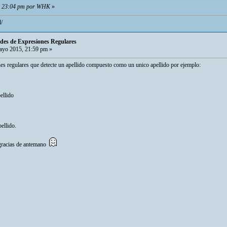
5, 23:04 pm por WHK
»
l/
itudes de Expresiones Regulares
yo 2015, 21:59 pm »
ones regulares que detecte un apellido compuesto como un unico apellido por ejemplo:
ellido
ellido.
 gracias de antemano