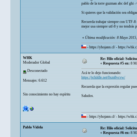
pablo de la torre guzman abc def ghi -
Si quieres que la validación sea oblig
Recuerda trabajar siempre con UTF-8 o 
mejor usa siempre utf-8 y no tendrás p
«
Última modificación: 8 Mayo 201
-
https://yhojann.cl/
-
https://whk.c
WHK
Re: Hilo oficial: Solic
Moderador Global
«
Respuesta #5 en:
8 Ma
Desconectado
Acá te lo dejo funcionando:
https://jsfiddle.net/0xm8vcvw/
Mensajes: 6.612
Recuerda que la expresión regular pued
Sin conocimiento no hay espíritu
Saludos.
-
https://yhojann.cl/
-
https://whk.c
Pablo Videla
Re: Hilo oficial: Solic
«
Respuesta #6 en:
8 Ma