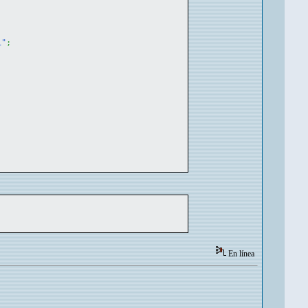
i"
;
En línea