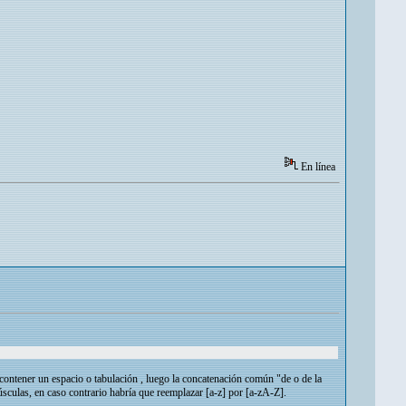
En línea
contener un espacio o tabulación , luego la concatenación común "de o de la
yúsculas, en caso contrario habría que reemplazar [a-z] por [a-zA-Z].