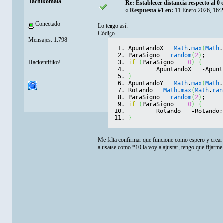
Tachikomaia
Re: Establecer distancia respecto al 0 
«
Respuesta #1 en:
11 Enero 2026, 16:
Conectado
Lo tengo así:
Código
Mensajes: 1.798
ApuntandoX = 
Math
.
max
(
Math
.
ParaSigno = 
random
(
2
)
;
Hackentifiko!
if
(
ParaSigno == 
0
)
{
	ApuntandoX = -Apun
}
ApuntandoY = 
Math
.
max
(
Math
.
Rotando = 
Math
.
max
(
Math
.
ran
ParaSigno = 
random
(
2
)
;
if
(
ParaSigno == 
0
)
{
	Rotando = -Rotando;
}
Me falta confirmar que funcione como espero y crear l
a usarse como *10 la voy a ajustar, tengo que fijarme 