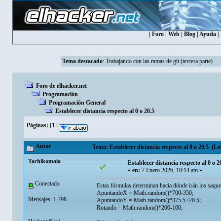
|
Foro
|
Web
|
Blog
|
Ayuda
|
Tema destacado
:
Trabajando con las ramas de git (tercera parte)
Foro de elhacker.net
Programación
Programación General
Establecer distancia respecto al 0 o 20.5
Páginas:
[
1
]
Autor
Tema: Establecer distancia respecto al 0 o 20.5 (Le
Tachikomaia
Establecer distancia respecto al 0 o 2
«
en:
7 Enero 2026, 10:14 am »
Conectado
Estas fórmulas determinan hacia dónde irán los saques
ApuntandoX = Math.random()*700-350;
Mensajes: 1.798
ApuntandoY = Math.random()*375.5+20.5;
Rotando = Math.random()*200-100;