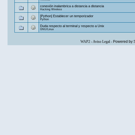
conexión inalambrica a distancia a distancia
Hacking Wireless
[Python] Establecer un temporizador
Python
Duda respecto al terminal y respecto a Unix
GNU/Linux
WAP2
-
Aviso Legal
-
Powered by 