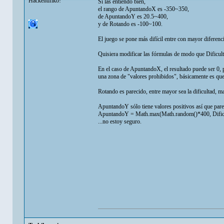
Hackentifiko!
Si las entiendo bien,
el rango de ApuntandoX es -350~350,
de ApuntandoY es 20.5~400,
y de Rotando es -100~100.
El juego se pone más difícil entre con mayor diferenc
Quisiera modificar las fórmulas de modo que Dificult
En el caso de ApuntandoX, el resultado puede ser 0, p
una zona de "valores prohibidos", básicamente es que 
Rotando es parecido, entre mayor sea la dificultad, may
ApuntandoY sólo tiene valores positivos así que pare
ApuntandoY = Math.max(Math.random()*400, Dific
...no estoy seguro.