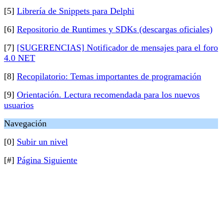
[5]
Librería de Snippets para Delphi
[6]
Repositorio de Runtimes y SDKs (descargas oficiales)
[7]
[SUGERENCIAS] Notificador de mensajes para el foro
4.0 NET
[8]
Recopilatorio: Temas importantes de programación
[9]
Orientación. Lectura recomendada para los nuevos
usuarios
Navegación
[0]
Subir un nivel
[#]
Página Siguiente