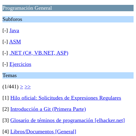
Programación General
Subforos
[-]
Java
[-]
ASM
[-]
.NET (C#, VB.NET, ASP)
[-]
Ejercicios
Temas
(1/441)
>
>>
[1]
Hilo oficial: Solicitudes de Expresiones Regulares
[2]
Introducción a Git (Primera Parte)
[3]
Glosario de téminos de programación [elhacker.net]
[4]
Libros/Documentos [General]