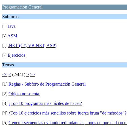
Programación General
Subforos
[-]
Java
[-]
ASM
[-]
.NET (C#, VB.NET, ASP)
[-]
Ejercicios
Temas
<<
<
(2/441)
>
>>
[1]
Reglas - Subforo de Programación General
[2]
Objeto no se rota.
[3]
¿Top 10 programas más fáciles de hacer?
[4]
¿Top 10 ejercicios más sencillos sobre fuerza bruta "de métodos"?
[5]
Generar secuencias evitando redundancias, loops en que nada ocurr