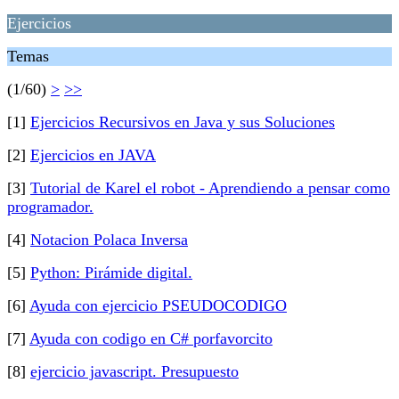
Ejercicios
Temas
(1/60)
>
>>
[1]
Ejercicios Recursivos en Java y sus Soluciones
[2]
Ejercicios en JAVA
[3]
Tutorial de Karel el robot - Aprendiendo a pensar como
programador.
[4]
Notacion Polaca Inversa
[5]
Python: Pirámide digital.
[6]
Ayuda con ejercicio PSEUDOCODIGO
[7]
Ayuda con codigo en C# porfavorcito
[8]
ejercicio javascript. Presupuesto