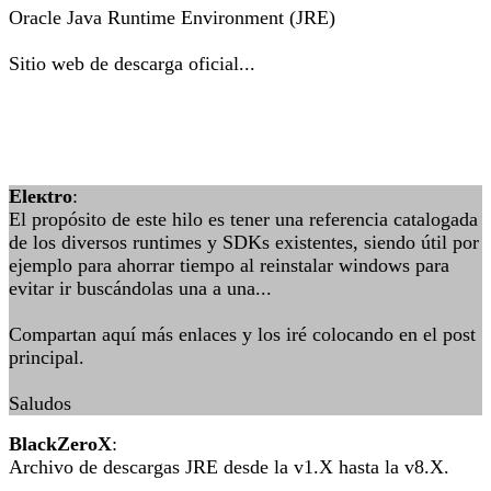
Oracle Java Runtime Environment (JRE)
Sitio web de descarga oficial...
Eleкtro
:
El propósito de este hilo es tener una referencia catalogada
de los diversos runtimes y SDKs existentes, siendo útil por
ejemplo para ahorrar tiempo al reinstalar windows para
evitar ir buscándolas una a una...
Compartan aquí más enlaces y los iré colocando en el post
principal.
Saludos
BlackZeroX
:
Archivo de descargas JRE desde la v1.X hasta la v8.X.