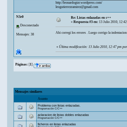
http://leonardogtzr.wordpress.com/
leogutierrezramirez@gmail.com
N3r0
Re: Listas enlazadas en c++
«
Respuesta #3 en:
13 Julio 2010, 12:4
Desconectado
Ahi corregi los errores . Luego corrigo la indentacio
Mensajes: 38
«
Última modificación: 13 Julio 2010, 12:47 pm po
Páginas:
[
1
]
Mensajes similares
Asunto
Problema con listas enlazadas.
Programación C/C++
aclaracion de listas dobles enlazadas
Programación C/C++
ficheros en listas enlazadas