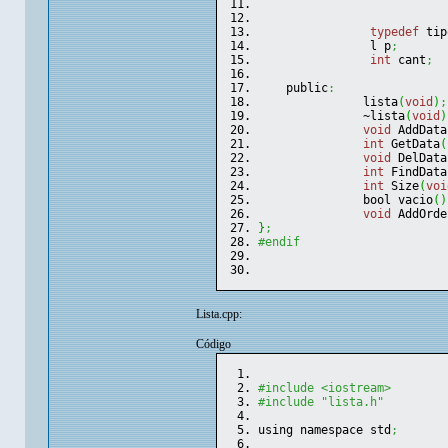
typedef
 tip
                l p
;
int
 cant
;
    public
:
               lista
(
void
)
;
               ~lista
(
void
)
void
 AddData
int
 GetData
(
void
 DelData
int
 FindData
int
 Size
(
voi
               bool vacio
(
)
void
 AddOrde
}
;
#endif
Lista.cpp:
Código
#include <iostream>
#include "lista.h"
using namespace std
;