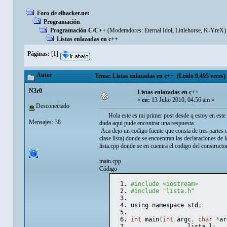
Foro de elhacker.net
Programación
Programación C/C++
(Moderadores:
Eternal Idol
,
Littlehorse
,
K-YreX
)
Listas enlazadas en c++
Páginas:
[
1
]
Autor
Tema: Listas enlazadas en c++ (Leído 9,495 veces)
N3r0
Listas enlazadas en c++
«
en:
13 Julio 2010, 04:56 am »
Desconectado
Hola este es mi primer post desde q estoy en este f
Mensajes: 38
duda aqui pude encontrar una respuesta.
Aca dejo un codigo fuente que consta de tres partes un
clase lista) donde se encuentran las declaraciones de 
lista.cpp donde se en cuentra el codigo del constructo
main.cpp
Código
#include <iostream>
#include "lista.h"
using namespace std
;
int
 main
(
int
 argc
,
char
*
ar
                lista l
;