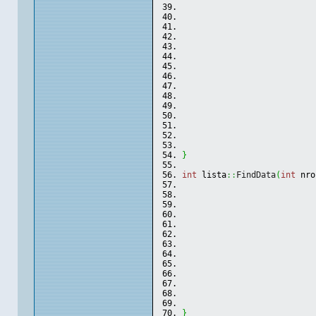
                           
                           
                           
                           
                           
                           
                           
                           
}
int
 lista
::
FindData
(
int
 nro
                           
                           
                           
                           
}