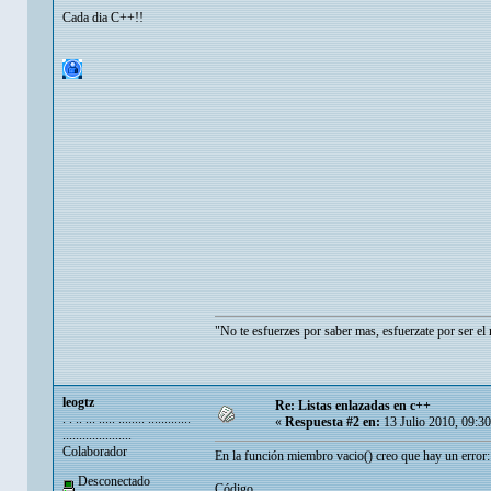
Cada dia C++!!
"No te esfuerzes por saber mas, esfuerzate por ser el 
leogtz
Re: Listas enlazadas en c++
. . .. ... ..... ........ .............
«
Respuesta #2 en:
13 Julio 2010, 09:3
.....................
Colaborador
En la función miembro vacio() creo que hay un error:
Desconectado
Código