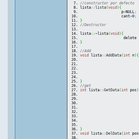
//constructor por defecto
lista
::
lista
(
void
)
{
                   p
=
NULL
;
                   cant
=
0
;
}
//Destructor
lista
::
~lista
(
void
)
{
                    delete 
}
//Add
void
 lista
::
AddData
(
int
 n
)
{
                           
                           
                           
                           
                           
}
//get
int
 lista
::
GetData
(
int
 pos
)
                           
                           
                           
                           
}
void
 lista
::
DelData
(
int
 pos
                           