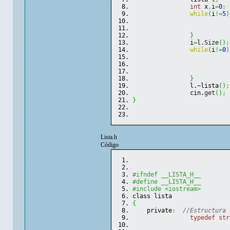
int
 x
,
i
=
0
;
while
(
i
!=
5
)
                           
                           
}
                i
=
l.
Size
(
)
;
while
(
i
!=
0
)
                           
                           
                           
}
                l.~lista
(
)
;
                cin.
get
(
)
;
}
Lista.h
Código
#ifndef __LISTA_H__
#define __LISTA_H__
#include <iostream>
class lista
{
    private
:
//Estructura 
typedef
str