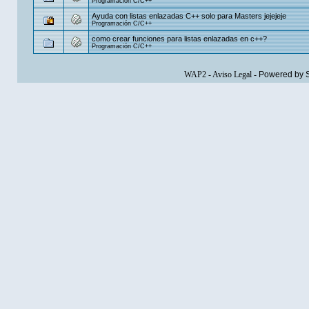
Programación C/C++
Ayuda con listas enlazadas C++ solo para Masters jejejeje
Programación C/C++
como crear funciones para listas enlazadas en c++?
Programación C/C++
WAP2
-
Aviso Legal
-
Powered by 