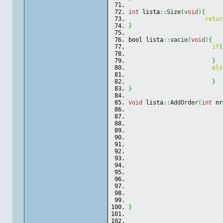
int
 lista
::
Size
(
void
)
{
retur
}
bool lista
::
vacio
(
void
)
{
if
(
}
els
}
}
void
 lista
::
AddOrder
(
int
 nr
                           
                           
                           
                           
                           
                           
                           
                           
}