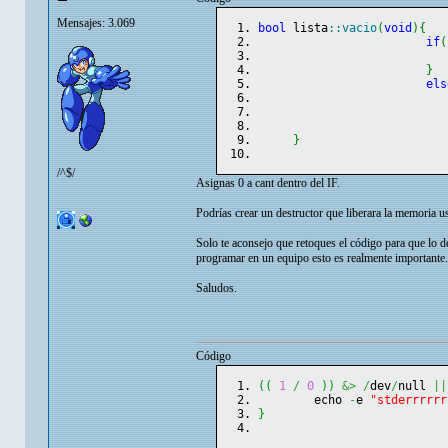
Mensajes: 3.069
bool
 lista
::
vacio
(
void
)
{
if
(
}
els
}
/^$/
Asignas 0 a cant dentro del IF.
Podrías crear un destructor que liberara la memoria u
Solo te aconsejo que retoques el código para que lo dej
programar en un equipo esto es realmente importante.
Saludos.
Código
(
(
1
/
0
)
)
&>
/
dev
/
null 
||
	echo 
-
e 
"stderrrrrr
}