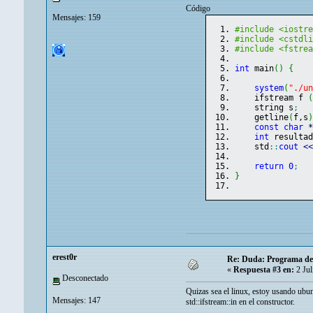
Código
Mensajes: 159
#include <iostr
#include <cstdl
#include <fstre
int
 main
(
)
{
system
(
"./u
    ifstream f 
    string s
;
    getline
(
f,s
const
char
int
 resulta
    std
::
cout
<
return
0
;
}
erest0r
Re: Duda: Programa dev
«
Respuesta #3 en:
2 Jul
Desconectado
Quizas sea el linux, estoy usando ubun
Mensajes: 147
std::ifstream::in en el constructor.