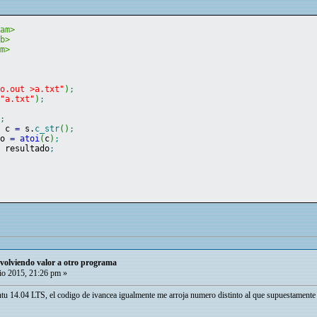
eam>
ib>
am>
no.out >a.txt"
)
;
(
"a.txt"
)
;
)
;
*
 c 
=
 s.
c_str
(
)
;
do 
=
atoi
(
c
)
;
<
 resultado
;
olviendo valor a otro programa
io 2015, 21:26 pm »
tu 14.04 LTS, el codigo de ivancea igualmente me arroja numero distinto al que supuestamente d