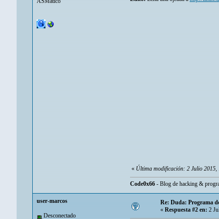
ASMático
«
Última modificación: 2 Julio 2015
Code0x66
- Blog de hacking & progr
user-marcos
Re: Duda: Programa de
«
Respuesta #2 en:
2 Ju
Desconectado