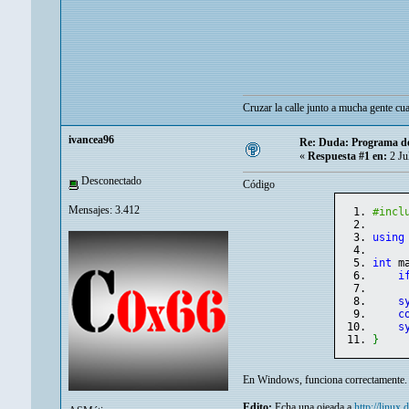
Cruzar la calle junto a mucha gente cu
ivancea96
Re: Duda: Programa de
«
Respuesta #1 en:
2 Ju
Desconectado
Código
Mensajes: 3.412
#incl
using
int
 m
i
s
c
s
}
En Windows, funciona correctamente. T
Edito:
Echa una ojeada a
http://linux