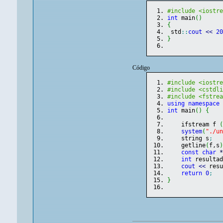
#include <iostr
int
 main
(
)
{
 std
::
cout
<<
2
}
Código
#include <iostr
#include <cstdl
#include <fstre
using
namespace
int
 main
(
)
{
    ifstream f 
system
(
"./u
    string s
;
    getline
(
f,s
const
char
int
 resulta
cout
<<
 res
return
0
;
}