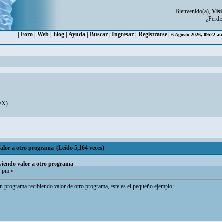
Bienvenido(a),
Visi
¿Perdi
|
Foro
|
Web
|
Blog
|
Ayuda
|
Buscar
|
Ingresar
|
Registrarse
|
6 Agosto 2026, 09:22 a
eX
)
lor a otro programa (Leído 5,164 veces)
iendo valor a otro programa
7 pm »
un programa recibiendo valor de otro programa, este es el pequeño ejemplo: