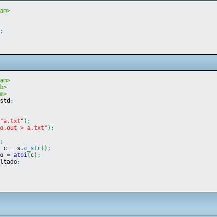
eam>
0
;
eam>
ib>
am>
 std
;
(
"a.txt"
)
;
no.out > a.txt"
)
;
)
;
*
 c 
=
 s.
c_str
(
)
;
do 
=
atoi
(
c
)
;
ultado
;