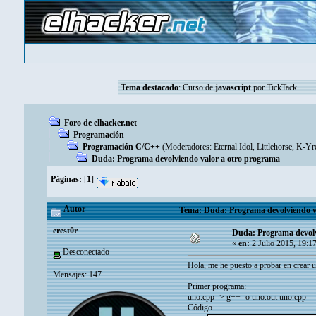
Tema destacado
:
Curso de
javascript
por TickTack
Foro de elhacker.net
Programación
Programación C/C++
(Moderadores:
Eternal Idol
,
Littlehorse
,
K-Yr
Duda: Programa devolviendo valor a otro programa
Páginas:
[
1
]
Autor
Tema: Duda: Programa devolviendo va
erest0r
Duda: Programa devolv
«
en:
2 Julio 2015, 19:1
Desconectado
Hola, me he puesto a probar en crear 
Mensajes: 147
Primer programa:
uno.cpp -> g++ -o uno.out uno.cpp
Código