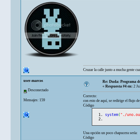
Cruzar la calle junto a mucha gente cu
user-marcos
Re: Duda: Programa de
«
Respuesta #4 en:
2 Ju
Desconectado
Correcto:
Mensajes: 159
con esto de aquí, se redirige el flujo de
Código
system
(
"./uno.o
Una opción un poco chapucera sería:
Código