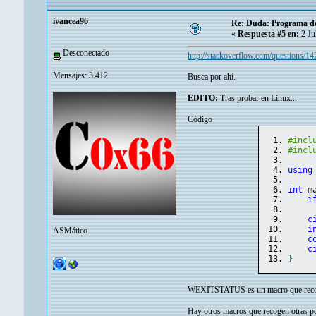
ivancea96
Re: Duda: Programa de
«
Respuesta #5 en:
2 Ju
Desconectado
http://stackoverflow.com/questions/14
Mensajes: 3.412
Busca por ahí.
EDITO:
Tras probar en Linux...
Código
#incl
#incl
using
int
 m
i
c
i
ASMático
c
c
}
WEXITSTATUS es un macro que recoge e
Hay otros macros que recogen otras pos