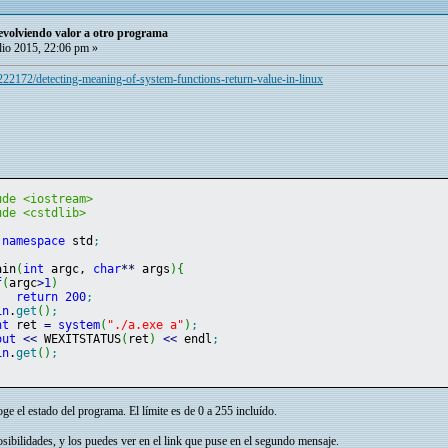
volviendo valor a otro programa
lio 2015, 22:06 pm »
222172/detecting-meaning-of-system-functions-return-value-in-linux
ude <iostream>
ude <cstdlib>
namespace
 std
;
ain
(
int
 argc, 
char
**
 args
)
{
f
(
argc
>
1
)
return
200
;
in
.
get
(
)
;
nt
 ret 
=
system
(
"./a.exe a"
)
;
out
<<
 WEXITSTATUS
(
ret
)
<<
 endl
;
in
.
get
(
)
;
l estado del programa. El límite es de 0 a 255 incluído.
ibilidades, y los puedes ver en el link que puse en el segundo mensaje.