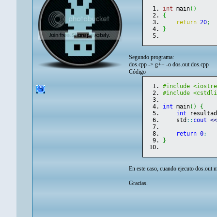
int
 main
(
)
{
return
20
;
}
Segundo programa:
dos.cpp -> g++ -o dos.out dos.cpp
Código
#include <iostr
#include <cstdl
int
 main
(
)
{
int
 resulta
    std
::
cout
<
return
0
;
}
En este caso, cuando ejecuto dos.out m
Gracias.