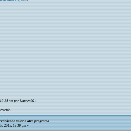
, 19:34 pm por ivancea96
»
amación
volviendo valor a otro programa
lio 2015, 19:39 pm »