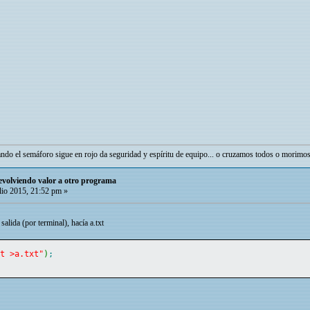
ando el semáforo sigue en rojo da seguridad y espíritu de equipo... o cruzamos todos o morimos
volviendo valor a otro programa
lio 2015, 21:52 pm »
 salida (por terminal), hacía a.txt
ut >a.txt"
)
;