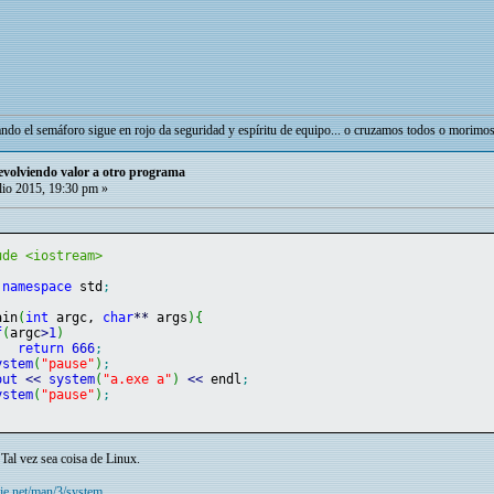
ando el semáforo sigue en rojo da seguridad y espíritu de equipo... o cruzamos todos o morimos
volviendo valor a otro programa
lio 2015, 19:30 pm »
ude <iostream>
namespace
 std
;
ain
(
int
 argc, 
char
**
 args
)
{
f
(
argc
>
1
)
return
666
;
ystem
(
"pause"
)
;
out
<<
system
(
"a.exe a"
)
<<
 endl
;
ystem
(
"pause"
)
;
al vez sea coisa de Linux.
.die.net/man/3/system
.