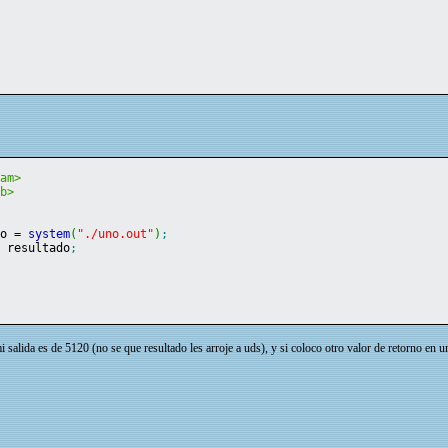
eam>
ib>
do 
=
system
(
"./uno.out"
)
;
<
 resultado
;
i salida es de 5120 (no se que resultado les arroje a uds), y si coloco otro valor de retorno en