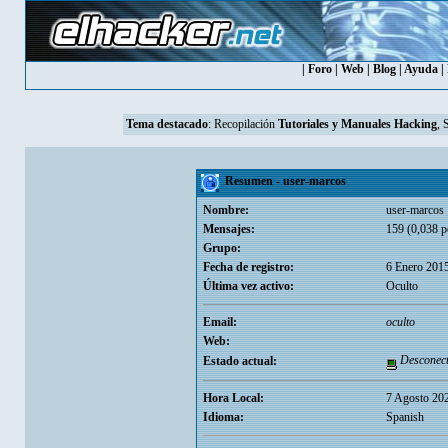
|
Foro
|
Web
|
Blog
|
Ayuda
|
Tema destacado
:
Recopilación
Tutoriales y Manuales Hacking
, 
Resumen - user-marcos
Nombre:
user-marcos
Mensajes:
159 (0,038 p
Grupo:
Fecha de registro:
6 Enero 201
Última vez activo:
Oculto
Email:
oculto
Web:
Desconec
Estado actual:
Hora Local:
7 Agosto 20
Idioma:
Spanish