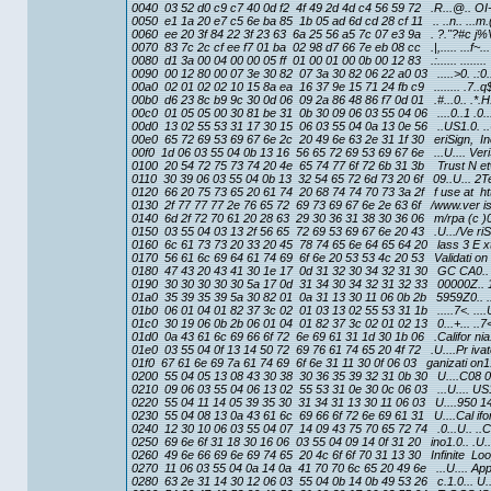
0040 03 52 d0 c9 c7 40 0d f2 4f 49 2d 4d c4 56 59 72 .R...@.. OI
0050 e1 1a 20 e7 c5 6e ba 85 1b 05 ad 6d cd 28 cf 11 .. ..n.. ...m.(
0060 ee 20 3f 84 22 3f 23 63 6a 25 56 a5 7c 07 e3 9a . ?."?#c j%V.
0070 83 7c 2c cf ee f7 01 ba 02 98 d7 66 7e eb 08 cc .|,..... ...f~...
0080 d1 3a 00 04 00 00 05 ff 01 00 01 00 0b 00 12 83 .:...... ........
0090 00 12 80 00 07 3e 30 82 07 3a 30 82 06 22 a0 03 .....>0. .:0..
00a0 02 01 02 02 10 15 8a ea 16 37 9e 15 71 24 fb c9 ........ .7..q$
00b0 d6 23 8c b9 9c 30 0d 06 09 2a 86 48 86 f7 0d 01 .#...0.. .*.H.
00c0 01 05 05 00 30 81 be 31 0b 30 09 06 03 55 04 06 ....0..1 .0..
00d0 13 02 55 53 31 17 30 15 06 03 55 04 0a 13 0e 56 ..US1.0. ..
00e0 65 72 69 53 69 67 6e 2c 20 49 6e 63 2e 31 1f 30 eriSign, In
00f0 1d 06 03 55 04 0b 13 16 56 65 72 69 53 69 67 6e ...U.... Veri
0100 20 54 72 75 73 74 20 4e 65 74 77 6f 72 6b 31 3b Trust N e
0110 30 39 06 03 55 04 0b 13 32 54 65 72 6d 73 20 6f 09..U... 2T
0120 66 20 75 73 65 20 61 74 20 68 74 74 70 73 3a 2f f use at htt
0130 2f 77 77 77 2e 76 65 72 69 73 69 67 6e 2e 63 6f /www.ver is
0140 6d 2f 72 70 61 20 28 63 29 30 36 31 38 30 36 06 m/rpa (c )
0150 03 55 04 03 13 2f 56 65 72 69 53 69 67 6e 20 43 .U.../Ve riS
0160 6c 61 73 73 20 33 20 45 78 74 65 6e 64 65 64 20 lass 3 E 
0170 56 61 6c 69 64 61 74 69 6f 6e 20 53 53 4c 20 53 Validati on
0180 47 43 20 43 41 30 1e 17 0d 31 32 30 34 32 31 30 GC CA0..
0190 30 30 30 30 30 5a 17 0d 31 34 30 34 32 31 32 33 00000Z..
01a0 35 39 35 39 5a 30 82 01 0a 31 13 30 11 06 0b 2b 5959Z0.. .1
01b0 06 01 04 01 82 37 3c 02 01 03 13 02 55 53 31 1b .....7<. ....
01c0 30 19 06 0b 2b 06 01 04 01 82 37 3c 02 01 02 13 0...+... ..7<.
01d0 0a 43 61 6c 69 66 6f 72 6e 69 61 31 1d 30 1b 06 .Califor nia1
01e0 03 55 04 0f 13 14 50 72 69 76 61 74 65 20 4f 72 .U....Pr iva
01f0 67 61 6e 69 7a 61 74 69 6f 6e 31 11 30 0f 06 03 ganizati on1.
0200 55 04 05 13 08 43 30 38 30 36 35 39 32 31 0b 30 U....C08 
0210 09 06 03 55 04 06 13 02 55 53 31 0e 30 0c 06 03 ...U.... US1
0220 55 04 11 14 05 39 35 30 31 34 31 13 30 11 06 03 U....950 14
0230 55 04 08 13 0a 43 61 6c 69 66 6f 72 6e 69 61 31 U....Cal ifo
0240 12 30 10 06 03 55 04 07 14 09 43 75 70 65 72 74 .0...U.. ..C
0250 69 6e 6f 31 18 30 16 06 03 55 04 09 14 0f 31 20 ino1.0.. .U..
0260 49 6e 66 69 6e 69 74 65 20 4c 6f 6f 70 31 13 30 Infinite Lo
0270 11 06 03 55 04 0a 14 0a 41 70 70 6c 65 20 49 6e ...U.... App
0280 63 2e 31 14 30 12 06 03 55 04 0b 14 0b 49 53 26 c.1.0... U..