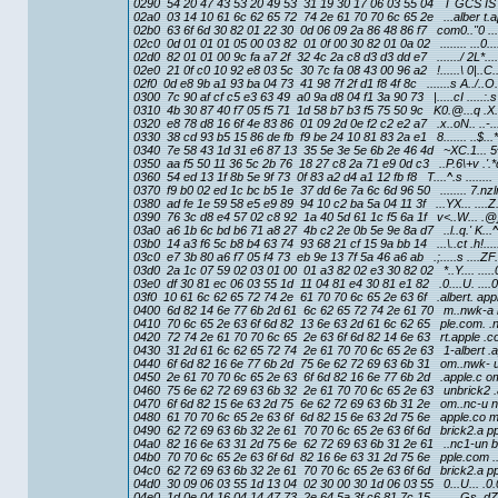
0290 54 20 47 43 53 20 49 53 31 19 30 17 06 03 55 04 T GCS IS 1
02a0 03 14 10 61 6c 62 65 72 74 2e 61 70 70 6c 65 2e ...alber t.a
02b0 63 6f 6d 30 82 01 22 30 0d 06 09 2a 86 48 86 f7 com0.."0 ...
02c0 0d 01 01 01 05 00 03 82 01 0f 00 30 82 01 0a 02 ........ ...0...
02d0 82 01 01 00 9c fa a7 2f 32 4c 2a c8 d3 d3 dd e7 ......./ 2L*....
02e0 21 0f c0 10 92 e8 03 5c 30 7c fa 08 43 00 96 a2 !......\ 0|..C..
02f0 0d e8 9b a1 93 ba 04 73 41 98 7f 2f d1 f8 4f 8c .......s A../..O.
0300 7c 90 af cf c5 e3 63 49 a0 9a d8 04 f1 3a 90 73 |.....cI .....:.s
0310 4b 30 87 40 f7 05 f5 71 1d 58 b7 b3 f5 75 50 9c K0.@...q .X.
0320 e8 78 d8 16 6f 4e 83 86 01 09 2d 0e f2 c2 e2 a7 .x..oN.. ..-...
0330 38 cd 93 b5 15 86 de fb f9 be 24 10 81 83 2a e1 8....... ..$...*
0340 7e 58 43 1d 31 e6 87 13 35 5e 3e 5e 6b 2e 46 4d ~XC.1... 
0350 aa f5 50 11 36 5c 2b 76 18 27 c8 2a 71 e9 0d c3 ..P.6\+v .'.*q
0360 54 ed 13 1f 8b 5e 9f 73 0f 83 a2 d4 a1 12 fb f8 T....^.s ........
0370 f9 b0 02 ed 1c bc b5 1e 37 dd 6e 7a 6c 6d 96 50 ........ 7.nz
0380 ad fe 1e 59 58 e5 e9 89 94 10 c2 ba 5a 04 11 3f ...YX... ....Z.
0390 76 3c d8 e4 57 02 c8 92 1a 40 5d 61 1c f5 6a 1f v<..W... .@]a
03a0 a6 1b 6c bd b6 71 a8 27 4b c2 2e 0b 5e 9e 8a d7 ..l..q.' K...^.
03b0 14 a3 f6 5c b8 b4 63 74 93 68 21 cf 15 9a bb 14 ...\..ct .h!....
03c0 e7 3b 80 a6 f7 05 f4 73 eb 9e 13 7f 5a 46 a6 ab .;.....s ....ZF.
03d0 2a 1c 07 59 02 03 01 00 01 a3 82 02 e3 30 82 02 *..Y.... .....0
03e0 df 30 81 ec 06 03 55 1d 11 04 81 e4 30 81 e1 82 .0....U. ....0.
03f0 10 61 6c 62 65 72 74 2e 61 70 70 6c 65 2e 63 6f .albert. app
0400 6d 82 14 6e 77 6b 2d 61 6c 62 65 72 74 2e 61 70 m..nwk-a l
0410 70 6c 65 2e 63 6f 6d 82 13 6e 63 2d 61 6c 62 65 ple.com. .n
0420 72 74 2e 61 70 70 6c 65 2e 63 6f 6d 82 14 6e 63 rt.apple .c
0430 31 2d 61 6c 62 65 72 74 2e 61 70 70 6c 65 2e 63 1-albert .a
0440 6f 6d 82 16 6e 77 6b 2d 75 6e 62 72 69 63 6b 31 om..nwk- 
0450 2e 61 70 70 6c 65 2e 63 6f 6d 82 16 6e 77 6b 2d .apple.c o
0460 75 6e 62 72 69 63 6b 32 2e 61 70 70 6c 65 2e 63 unbrick2 .
0470 6f 6d 82 15 6e 63 2d 75 6e 62 72 69 63 6b 31 2e om..nc-u n
0480 61 70 70 6c 65 2e 63 6f 6d 82 15 6e 63 2d 75 6e apple.co m
0490 62 72 69 63 6b 32 2e 61 70 70 6c 65 2e 63 6f 6d brick2.a p
04a0 82 16 6e 63 31 2d 75 6e 62 72 69 63 6b 31 2e 61 ..nc1-un b
04b0 70 70 6c 65 2e 63 6f 6d 82 16 6e 63 31 2d 75 6e pple.com .
04c0 62 72 69 63 6b 32 2e 61 70 70 6c 65 2e 63 6f 6d brick2.a p
04d0 30 09 06 03 55 1d 13 04 02 30 00 30 1d 06 03 55 0...U... .0.
04e0 1d 0e 04 16 04 14 47 73 2e 64 5a 3f c6 81 7c 15 ......Gs .dZ?