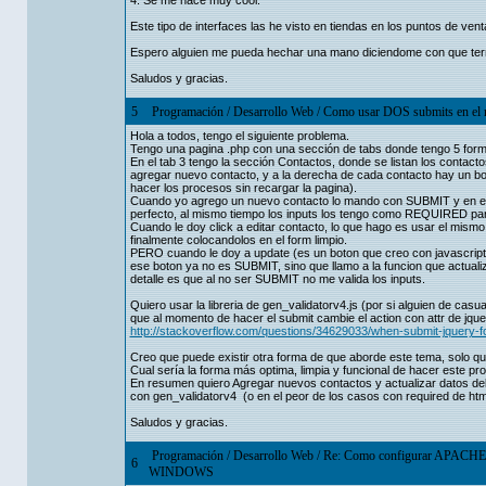
4. Se me hace muy cool.
Este tipo de interfaces las he visto en tiendas en los puntos de vent
Espero alguien me pueda hechar una mano diciendome con que termin
Saludos y gracias.
5
Programación
/
Desarrollo Web
/
Como usar DOS submits en el m
Hola a todos, tengo el siguiente problema.
Tengo una pagina .php con una sección de tabs donde tengo 5 forms
En el tab 3 tengo la sección Contactos, donde se listan los contact
agregar nuevo contacto, y a la derecha de cada contacto hay un bot
hacer los procesos sin recargar la pagina).
Cuando yo agrego un nuevo contacto lo mando con SUBMIT y en el act
perfecto, al mismo tiempo los inputs los tengo como REQUIRED para
Cuando le doy click a editar contacto, lo que hago es usar el mismo
finalmente colocandolos en el form limpio.
PERO cuando le doy a update (es un boton que creo con javascript 
ese boton ya no es SUBMIT, sino que llamo a la funcion que actualiz
detalle es que al no ser SUBMIT no me valida los inputs.
Quiero usar la libreria de gen_validatorv4.js (por si alguien de cas
que al momento de hacer el submit cambie el action con attr de jqu
http://stackoverflow.com/questions/34629033/when-submit-jquery-
Creo que puede existir otra forma de que aborde este tema, solo q
Cual sería la forma más optima, limpia y funcional de hacer este p
En resumen quiero Agregar nuevos contactos y actualizar datos del
con gen_validatorv4 (o en el peor de los casos con required de htm
Saludos y gracias.
Programación
/
Desarrollo Web
/
Re: Como configurar APACHE
6
WINDOWS