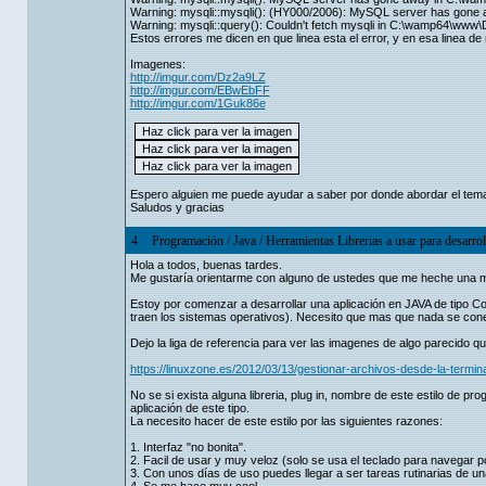
Warning: mysqli::mysqli(): (HY000/2006): MySQL server has gone
Warning: mysqli::query(): Couldn't fetch mysqli in C:\wamp64\www\D
Estos errores me dicen en que linea esta el error, y en esa linea 
Imagenes:
http://imgur.com/Dz2a9LZ
http://imgur.com/EBwEbFF
http://imgur.com/1Guk86e
Espero alguien me puede ayudar a saber por donde abordar el tema
Saludos y gracias
4
Programación
/
Java
/
Herramientas Librerias a usar para desarrol
Hola a todos, buenas tardes.
Me gustaría orientarme con alguno de ustedes que me heche una ma
Estoy por comenzar a desarrollar una aplicación en JAVA de tipo Co
traen los sistemas operativos). Necesito que mas que nada se con
Dejo la liga de referencia para ver las imagenes de algo parecido 
https://linuxzone.es/2012/03/13/gestionar-archivos-desde-la-termina
No se si exista alguna libreria, plug in, nombre de este estilo de 
aplicación de este tipo.
La necesito hacer de este estilo por las siguientes razones:
1. Interfaz "no bonita".
2. Facil de usar y muy veloz (solo se usa el teclado para navegar po
3. Con unos días de uso puedes llegar a ser tareas rutinarias de 