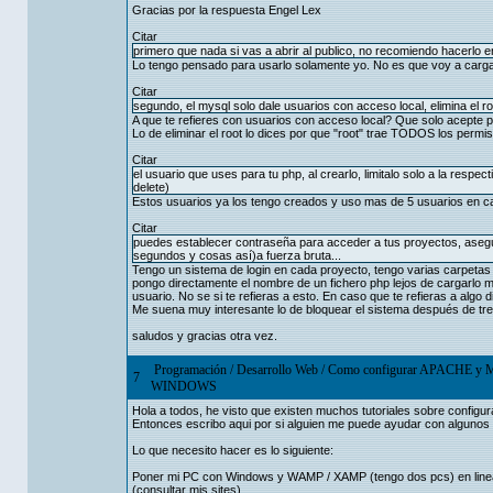
Gracias por la respuesta Engel Lex
Citar
primero que nada si vas a abrir al publico, no recomiendo hacerlo en
Lo tengo pensado para usarlo solamente yo. No es que voy a cargar
Citar
segundo, el mysql solo dale usuarios con acceso local, elimina el ro
A que te refieres con usuarios con acceso local? Que solo acepte p
Lo de eliminar el root lo dices por que "root" trae TODOS los pe
Citar
el usuario que uses para tu php, al crearlo, limitalo solo a la respe
delete)
Estos usuarios ya los tengo creados y uso mas de 5 usuarios en c
Citar
puedes establecer contraseña para acceder a tus proyectos, asegur
segundos y cosas así)a fuerza bruta...
Tengo un sistema de login en cada proyecto, tengo varias carpetas 
pongo directamente el nombre de un fichero php lejos de cargarlo m
usuario. No se si te refieras a esto. En caso que te refieras a algo
Me suena muy interesante lo de bloquear el sistema después de tres
saludos y gracias otra vez.
Programación
/
Desarrollo Web
/
Como configurar APACHE y M
7
WINDOWS
Hola a todos, he visto que existen muchos tutoriales sobre config
Entonces escribo aqui por si alguien me puede ayudar con algunos
Lo que necesito hacer es lo siguiente:
Poner mi PC con Windows y WAMP / XAMP (tengo dos pcs) en lin
(consultar mis sites).