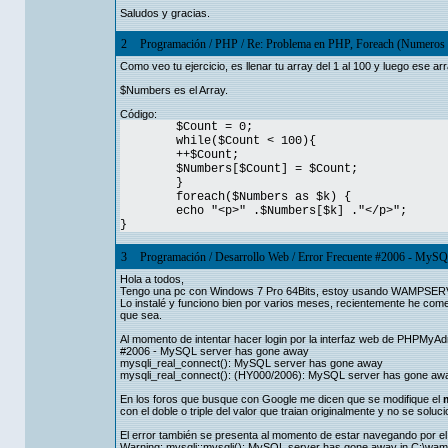
Saludos y gracias.
2
Programación
/
PHP
/
Re: Problema en PHP, Foreach (Numeros d
Como veo tu ejercicio, es llenar tu array del 1 al 100 y luego ese ar
$Numbers es el Array.
Código:
$Count = 0;
while($Count < 100){
++$Count;
$Numbers[$Count] = $Count;
}
foreach($Numbers as $k) {
echo "<p>" .$Numbers[$k] ."</p>";
}
3
Programación
/
Desarrollo Web
/
Error Frecuente #2006 - MyS
Hola a todos,
Tengo una pc con Windows 7 Pro 64Bits, estoy usando WAMPSERVE
Lo instalé y funciono bien por varios meses, recientemente he com
que sea.
Al momento de intentar hacer login por la interfaz web de PHPMyA
#2006 - MySQL server has gone away
mysqli_real_connect(): MySQL server has gone away
mysqli_real_connect(): (HY000/2006): MySQL server has gone aw
En los foros que busque con Google me dicen que se modifique el
con el doble o triple del valor que traian originalmente y no se soluc
El error también se presenta al momento de estar navegando por el 
Warning: mysqli::mysqli(): MySQL server has gone away in C:\wa