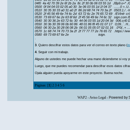
04f0 4a 42 70 39 2e 6f 2b 2a 8c 2f 30 0b 06 03 55 1d JBp9.o+* ./0
0500 0f 04 04 03 02 05 a0 30 3e 06 03 55 1d 1f 04 37 .......0 >..U..
0510 30 35 30 33 a0 31 a0 2f 86 2d 68 74 74 70 3a 2f 0503.1./ .-ht
0520 2f 45 56 49 6e 74 6c 2d 63 72 6c 2e 76 65 72 69 /EVIntl- crl.
0530 73 69 67 6e 2e 63 6f 6d 2f 45 56 49 6e 74 6c 32 sign.com /E
0540 30 30 36 2e 63 72 6c 30 44 06 03 55 1d 20 04 3d 006.crl0 D.
0550 30 3b 30 39 06 0b 60 86 48 01 86 f8 45 01 07 17 0;09..`. H...
0560 06 30 2a 30 28 06 08 2b 06 01 05 05 07 02 01 16 .0*0(..+ .....
0570 1c 68 74 74 70 73 3a 2f 2f 77 77 77 2e 76 65 72 .https:/ /w
0580 69 73 69 67 6e 2e isign.
.
.
3
. Quiero descifrar estos datos para ver el correo en texto plano (
i
4
. Seguir con mi trabajo.
Alguno de ustedes me puede hechar una mano diciendome si voy 
Luego, que me puedes recomendar para descifrar esos datos cifra
Ojala alguien pueda apoyarme en este proyecto. Buena noche.
Páginas: [
1
]
2
3
4
5
6
WAP2
-
Aviso Legal
-
Powered by 