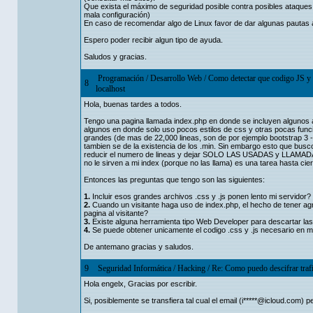
Que exista el máximo de seguridad posible contra posibles ataque
mala configuración)
En caso de recomendar algo de Linux favor de dar algunas pautas a
Espero poder recibir algun tipo de ayuda.
Saludos y gracias.
Programación
/
Desarrollo Web
/
Como detectar que codigo JS y
8
localhost
Hola, buenas tardes a todos.
Tengo una pagina llamada index.php en donde se incluyen algunos arc
algunos en donde solo uso pocos estilos de css y otras pocas fun
grandes (de mas de 22,000 lineas, son de por ejemplo bootstrap 3 -
tambien se de la existencia de los .min. Sin embargo esto que busc
reducir el numero de lineas y dejar SOLO LAS USADAS y LLAMADAS
no le sirven a mi index (porque no las llama) es una tarea hasta ci
Entonces las preguntas que tengo son las siguientes:
1.
Incluir esos grandes archivos .css y .js ponen lento mi servidor?
2.
Cuando un visitante haga uso de index.php, el hecho de tener agreg
pagina al visitante?
3.
Existe alguna herramienta tipo Web Developer para descartar las l
4.
Se puede obtener unicamente el codigo .css y .js necesario en m
De antemano gracias y saludos.
9
Seguridad Informática
/
Hacking
/
Re: Como puedo descifrar trafi
Hola engelx, Gracias por escribir.
Si, posiblemente se transfiera tal cual el email (i*****@icloud.com)