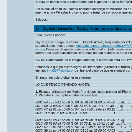
Nunca he hecho esto anteriormente, por lo que no se si es IMP
Por lo que leí en tu link, suena bastante complejo de vulnerar, no 
que me arroja Wireshark o como podría tratar de corroborar que es
Saludos.
10
Seguridad Informática
/
Hacking
/
Como puedo descifrar trafico 
Hola, buenas noches.
Voy al grano: Tengo un iPhone 5, Modelo A1428, bloqueado por iClou
la pantalla me muestra esto,
http://km.support.apple.com/librar
es.png
Después de que lo conecto a la RED WIFI. (Internamente en 
servers de apple haciendose referencia con su numero de serie inte
NOTA: Como verás en la imagen anterior, el correo se mira así: i**
Entonces lo que yo quiero lograr, es interceptar (Sniffear) el tráfi
ejemplo
inna25@icloud.com
, si fuera el caso de que ese sea el corr
En resumen quiero obtener ese correo.
LO QUE TENGO PENSADO HACER:
1.
Ejecutar Wireshark en Modo Promiscuo, luego prender el iPhone y l
2.
Wireshark me captura datos de este tipo:
-------------------------
0000 64 a3 cb 41 5b c8 00 90 4c 91 00 01 08 00 45 00 d..A[... L...
0010 00 2c 0d e0 40 00 f2 06 85 c5 11 ab 1b 41 c0 a8 .,..@... .....A
0020 07 92 01 bb c0 69 b6 94 3d 17 b9 c9 6e 25 60 12 .....i.. =...n
0030 1f fe a5 96 00 00 02 04 05 50 ........ .P
.
0000 64 a3 cb 41 5b c8 00 90 4c 91 00 01 08 00 45 00 d..A[... L...
0010 05 78 0d e3 40 00 f2 06 80 76 11 ab 1b 41 c0 a8 .x..@... .v...
0020 07 92 01 bb c0 69 b6 94 3d 18 b9 c9 6e fc 50 18 .....i.. =...n.
0030 89 ba ec a4 00 00 16 03 03 12 dc 02 00 00 4d 03 ........ ......