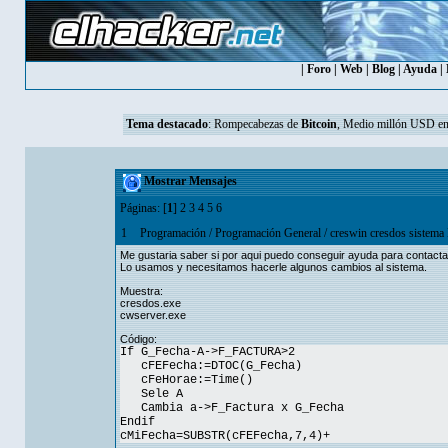
|
Foro
|
Web
|
Blog
|
Ayuda
|
Tema destacado
:
Rompecabezas de
Bitcoin
, Medio millón USD en
Mostrar Mensajes
Páginas: [
1
]
2
3
4
5
6
1
Programación
/
Programación General
/
creswin cresdos sistema
Me gustaria saber si por aqui puedo conseguir ayuda para contact
Lo usamos y necesitamos hacerle algunos cambios al sistema.
Muestra:
cresdos.exe
cwserver.exe
Código:
If G_Fecha-A->F_FACTURA>2
cFEFecha:=DTOC(G_Fecha)
cFeHorae:=Time()
Sele A
Cambia a->F_Factura x G_Fecha
Endif
cMiFecha=SUBSTR(cFEFecha,7,4)+