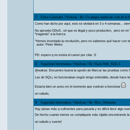
7
Foros Generales
/
Noticias
/
Re: Un ataque tumba las web de la S
Como han dicho por aquí, esto se olvidará en 3 o 4 semanas... siem
No apruebo DDoS , sé que es ilegal y poco productivo, pero en mi "
"tragando" a la fuerza.
"Hemos inventado la revolución, pero no sabemos qué hacer con ell
autor: Peter Weiss
PD: espero q no exista el canon por citar :S
8
Seguridad Informática
/
WarZone
/
Re: Hack-Web_SQLi I
@wakas: Encuentro buena la opción de Marcar las pruebas como hab
Las de SQLi, no funcionaban según tengo entendido, desde hace ti
Estaría bien un aviso en el momento que vuelvan a funcionar
un saludo,
9
Seguridad Informática
/
WarZone
/
Re: Misc_Memoria
Hay pistas más q suficientes para pasarla y es difícil decir algo nue
De hecho cuanto menos os compliqueis más rápido encontrareis la
un saludo y suerte!