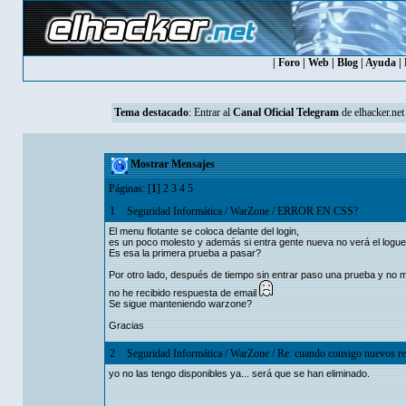
|
Foro
|
Web
|
Blog
|
Ayuda
|
Tema destacado
: Entrar al
Canal Oficial Telegram
de elhacker.net
Mostrar Mensajes
Páginas: [
1
]
2
3
4
5
1
Seguridad Informática
/
WarZone
/
ERROR EN CSS?
El menu flotante se coloca delante del login,
es un poco molesto y además si entra gente nueva no verá el logue
Es esa la primera prueba a pasar?
Por otro lado, después de tiempo sin entrar paso una prueba y no m
no he recibido respuesta de email
Se sigue manteniendo warzone?
Gracias
2
Seguridad Informática
/
WarZone
/
Re: cuando consigo nuevos re
yo no las tengo disponibles ya... será que se han eliminado.