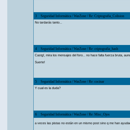
3
Seguridad Informática
/
WarZone
/
Re: Criptografia_Colision
No tardarás tanto...
4
Seguridad Informática
/
WarZone
/
Re: criptografia_hash
Castg!, mira los mensajes del foro... no hace falta fuerza bruta, au
Suerte!
5
Seguridad Informática
/
WarZone
/
Re: cocinar
Y cual es la duda?
6
Seguridad Informática
/
WarZone
/
Re: Misc_Ojos
a veces las pistas no están en un mismo post sino q me han ayuda