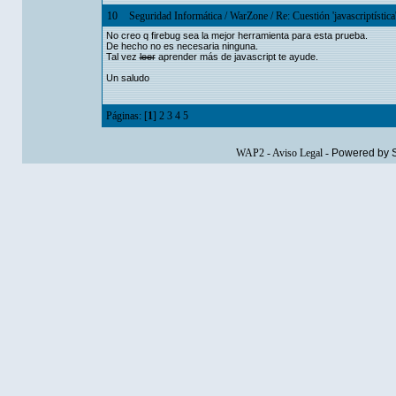
10
Seguridad Informática
/
WarZone
/
Re: Cuestión 'javascriptíst
No creo q firebug sea la mejor herramienta para esta prueba.
De hecho no es necesaria ninguna.
Tal vez
leer
aprender más de javascript te ayude.
Un saludo
Páginas: [
1
]
2
3
4
5
WAP2
-
Aviso Legal
-
Powered by 