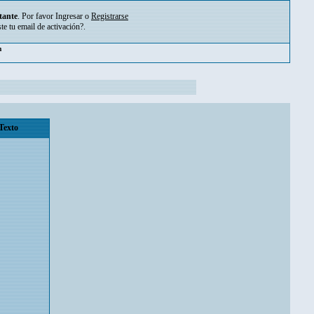
tante
. Por favor
Ingresar
o
Registrarse
ste tu
email de activación?
.
pm
Texto