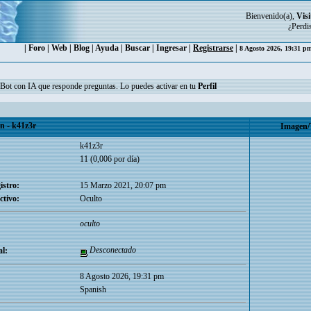
Bienvenido(a),
Visi
¿Perdi
|
Foro
|
Web
|
Blog
|
Ayuda
|
Buscar
|
Ingresar
|
Registrarse
|
8 Agosto 2026, 19:31 
n Bot con IA que responde preguntas. Lo puedes activar en tu
Perfil
 - k41z3r
Imagen/
k41z3r
11 (0,006 por día)
istro:
15 Marzo 2021, 20:07 pm
ctivo:
Oculto
oculto
Desconectado
l:
8 Agosto 2026, 19:31 pm
Spanish