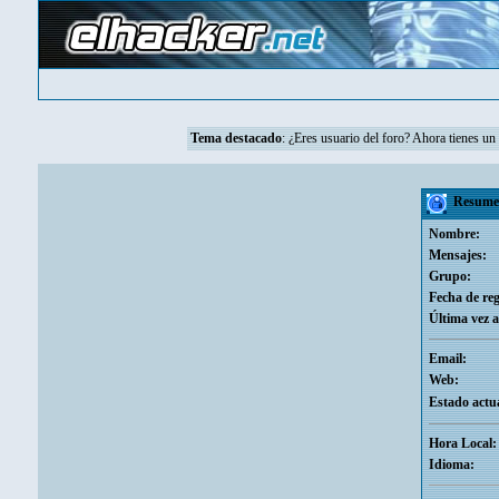
Tema destacado
: ¿Eres usuario del foro? Ahora tienes u
Resumen
Nombre:
Mensajes:
Grupo:
Fecha de reg
Última vez a
Email:
Web:
Estado actua
Hora Local:
Idioma: