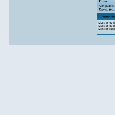
Firma:
Alto, guapo, 
Reeves
. Yo s
Información 
Mostrar los ú
Mostrar los ú
Mostrar estad