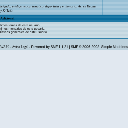
delgado, inteligente, carismático, deportista y millonario. Así es
Keanu
oy
K41z3r
.
Adicional:
ltimos temas de este usuario.
ltimos mensajes de este usuario.
ísticas generales de este usuario.
WAP2
-
Aviso Legal
-
Powered by SMF 1.1.21
|
SMF © 2006-2008, Simple Machines