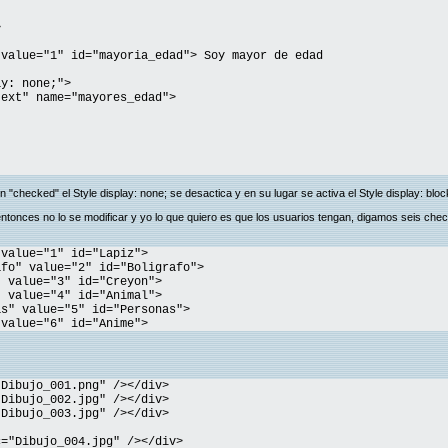
>
 value="1" id="mayoria_edad"> Soy mayor de edad
ay: none;">
text" name="mayores_edad">
 "checked" el Style display: none; se desactica y en su lugar se activa el Style display: bloc
tonces no lo se modificar y yo lo que quiero es que los usuarios tengan, digamos seis che
 value="1" id="Lapiz">
afo" value="2" id="Boligrafo">
" value="3" id="Creyon">
" value="4" id="Animal">
as" value="5" id="Personas">
 value="6" id="Anime">
ibujo_001.png" /></div>
Dibujo_002.jpg" /></div>
ibujo_003.jpg" /></div>
"Dibujo_004.jpg" /></div>