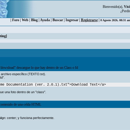
Bienvenido(a),
Visi
¿Perdi
|
Foro
|
Web
|
Blog
|
Ayuda
|
Buscar
|
Ingresar
|
Registrarse
|
8 Agosto 2026, 08:31 a
ting]
"download" descargue lo que hay dentro de un Class o Id
archivo específico (TEXTO.txt).
Id".
cme Documentation (ver. 2.0.1).txt">Download Text</a>
e una foto dentro de un "class".
 contenido de una celda HTML
ign: center; y funciona perfectamente.