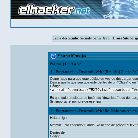
Tema destacado
:
Security Series.
XSS. [Cross Site Scrip
Mostrar Mensajes
Páginas: [
1
]
2
3
4
5
6
1
Programación
/
Desarrollo Web
/
[Resuelto] Que botón 
Como hago para que este código en vez de descargar ese 
Descargue lo que sea que esté dentro de un "Class" o un "
Código:
<a href="download/TEXTO.txt" download="A
Es que quiero colocar un botón de "download" que descargu
Sin importar el nombre de ese .jpg
2
Programación
/
Desarrollo Web
/
Re: Duda para centrar
Hola amigo...
Mmmm... No entiendo tu duda. Yo acabo de probar el text-al
Dentro de:
Código: