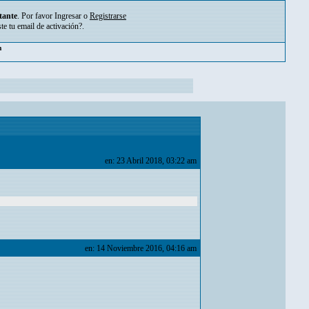
tante
. Por favor
Ingresar
o
Registrarse
ste tu
email de activación?
.
m
en: 23 Abril 2018, 03:22 am
en: 14 Noviembre 2016, 04:16 am