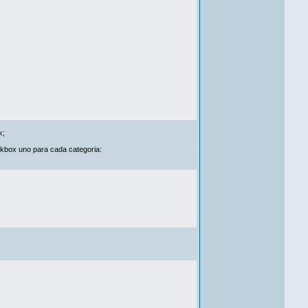
k;
ckbox uno para cada categoria: