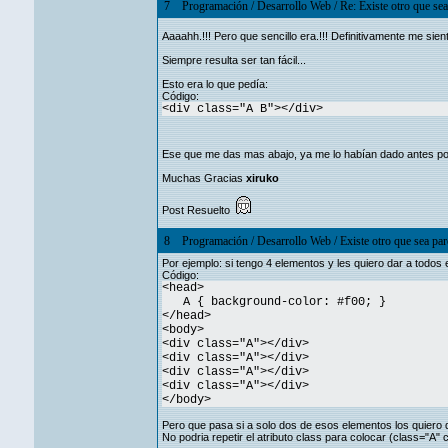
7
Programación
/
Desarrollo Web
/
Re: Existe otro que s
Aaaahh.!!! Pero que sencillo era.!!! Definitivamente me sie
Siempre resulta ser tan fácil...
Esto era lo que pedía:
Código:
<div class="A B"></div>
Ese que me das mas abajo, ya me lo habían dado antes por
Muchas Gracias
xiruko
Post Resuelto
8
Programación
/
Desarrollo Web
/
Existe otro que sea p
Por ejemplo: si tengo 4 elementos y les quiero dar a todos e
Código:
<head>
A { background-color: #f00; }
</head>
<body>
<div class="A"></div>
<div class="A"></div>
<div class="A"></div>
<div class="A"></div>
</body>
Pero que pasa si a solo dos de esos elementos los quiero 
No podria repetir el atributo class para colocar (class="