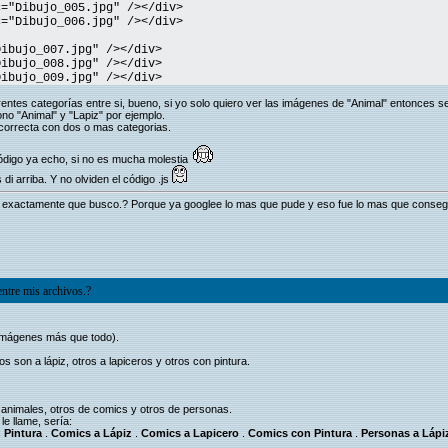
="Dibujo_005.jpg" /></div>
"Dibujo_006.jpg" /></div>
bujo_007.jpg" /></div>
ibujo_008.jpg" /></div>
bujo_009.jpg" /></div>
rentes categorías entre si, bueno, si yo solo quiero ver las imágenes de "Animal" entonces s
ono "Animal" y "Lapiz" por ejemplo.
correcta con dos o mas categorias.
código ya echo, si no es mucha molestia
di arriba. Y no olviden el código .js
 exactamente que busco.? Porque ya googlee lo mas que pude y eso fue lo mas que conseg
ntre mis archivos.?
Imágenes más que todo).
son a lápiz, otros a lapiceros y otros con pintura.
 animales, otros de comics y otros de personas.
le llame, sería:
 Pintura
.
Comics a Lápiz
.
Comics a Lapicero
.
Comics con Pintura
.
Personas a Lápi