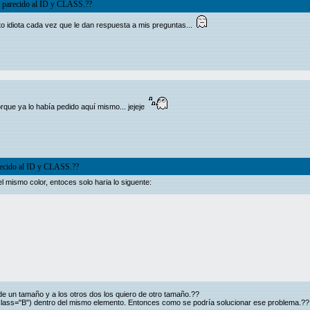
ea parecido al ID y CLASS.??
nto idiota cada vez que le dan respuesta a mis preguntas...
que ya lo había pedido aquí mismo... jejeje
arecido al ID y CLASS.??
l mismo color, entoces solo haria lo siguente:
de un tamaño y a los otros dos los quiero de otro tamaño.??
A" class="B") dentro del mismo elemento. Entonces como se podría solucionar ese problema.??