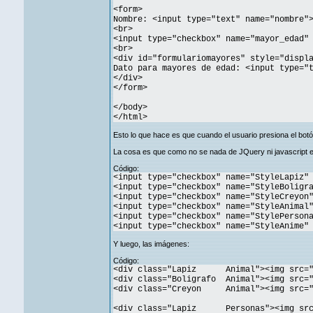
<form>
Nombre: <input type="text" name="nombre"
<br>
<input type="checkbox" name="mayor_edad"
<br>
<div id="formulariomayores" style="displ
Dato para mayores de edad: <input type="
</div>
</form>
</body>
</html>
Esto lo que hace es que cuando el usuario presiona el botón
La cosa es que como no se nada de JQuery ni javascript en
Código:
<input type="checkbox" name="StyleLapiz"
<input type="checkbox" name="StyleBoligr
<input type="checkbox" name="StyleCreyon
<input type="checkbox" name="StyleAnimal
<input type="checkbox" name="StylePerson
<input type="checkbox" name="StyleAnime"
Y luego, las imágenes:
Código:
<div class="Lapiz Animal"><img src="D
<div class="Boligrafo Animal"><img src="
<div class="Creyon Animal"><img src="D
<div class="Lapiz Personas"><img src=