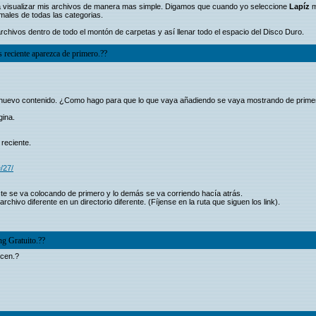
 visualizar mis archivos de manera mas simple. Digamos que cuando yo seleccione
Lapíz
m
males de todas las categorias.
 archivos dentro de todo el montón de carpetas y así llenar todo el espacio del Disco Duro.
reciente aparezca de primero.??
o nuevo contenido. ¿Como hago para que lo que vaya añadiendo se vaya mostrando de primer
gina.
reciente.
/27/
e se va colocando de primero y lo demás se va corriendo hacía atrás.
hivo diferente en un directorio diferente. (Fíjense en la ruta que siguen los link).
ng Gratuito.??
ocen.?