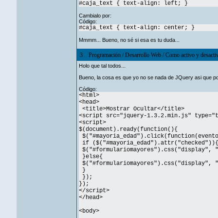
#caja_text { text-align: left; }
Cambialo por:
Código:
#caja_text { text-align: center; }
Mmmm... Bueno, no sé si esa es tu duda...
3
Programación
/
Desarrollo Web
/
Como activo y desactivo
Holo que tal todos...
Bueno, la cosa es que yo no se nada de JQuery asi que po
Código:
<html>
<head>
<title>Mostrar Ocultar</title>
<script src="jquery-1.3.2.min.js" type="
<script>
$(document).ready(function(){
$("#mayoria_edad").click(function(event
if ($("#mayoria_edad").attr("checked"))
$("#formulariomayores").css("display", "
}else{
$("#formulariomayores").css("display", "
}
});
});
</script>
</head>
<body>