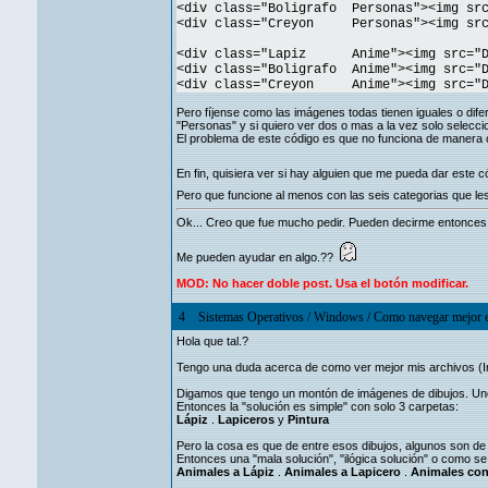
<div class="Boligrafo Personas"><img src
<div class="Creyon Personas"><img src=
<div class="Lapiz Anime"><img src="Di
<div class="Boligrafo Anime"><img src="D
<div class="Creyon Anime"><img src="Di
Pero fíjense como las imágenes todas tienen iguales o dife
"Personas" y si quiero ver dos o mas a la vez solo selecci
El problema de este código es que no funciona de manera 
En fin, quisiera ver si hay alguien que me pueda dar este 
Pero que funcione al menos con las seis categorias que les 
Ok... Creo que fue mucho pedir. Pueden decirme entonces
Me pueden ayudar en algo.??
MOD: No hacer doble post. Usa el botón modificar.
4
Sistemas Operativos
/
Windows
/
Como navegar mejor e
Hola que tal.?
Tengo una duda acerca de como ver mejor mis archivos (
Digamos que tengo un montón de imágenes de dibujos. Unos 
Entonces la "solución es simple" con solo 3 carpetas:
Lápiz
.
Lapiceros
y
Pintura
Pero la cosa es que de entre esos dibujos, algunos son de
Entonces una "mala solución", "ilógica solución" o como se 
Animales a Lápiz
.
Animales a Lapicero
.
Animales con