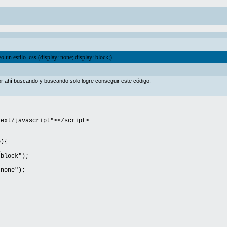
 un estilo .css (display: none; display: block;)
r ahí buscando y buscando solo logre conseguir este código:
text/javascript"></script>
o){
{
block");
none");