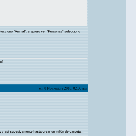
elecciono "Animal", si quiero ver "Personas" selecciono
uí.
en: 8 Noviembre 2016, 02:00 am
z
y así sucesivamente hasta crear un millón de carpeta...