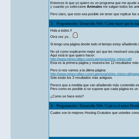
Entonces lo que yo quiero es un programa que me ayude a
y cuando yo seleccione
Animales
me salgan todos los ani
Pero claro, que esto sea posible sin tener que replicar los
5
Programación
/
Desarrollo Web
/
Como hacer que lo mas 
Hola a todos.!!
Otra vez yo...
Si tengo una página donde todo el tiempo estoy añadiend
No sé como explicarme mejor así que les mostraré una pá
Aquí está lo que quiero hacer:
http://www.minecrafteo.com/categoria/skins-minecraft/
Esta es la primera página y muestra los 12 resultados más 
Pero si nos vamos a la última página:
http://www.minecrafteo.com/categoria/skins-minecraft/page
Solo están los 3 resultados más antiguos.
Perece que a medida que van añadiendo más contenido est
Pero como es posible si se supone que cada página es un arc
¿Como se hace esto?
6
Programación
/
Desarrollo Web
/
Cual es el mejor Hosti
Cuales son lo mejores Hosting Gratuitos que ustedes con