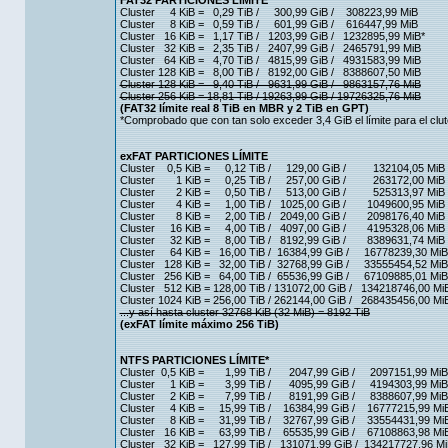
FAT32 PARTICIONES LÍMITE
Cluster 4 KiB = 0,29 TiB / 300,99 GiB / 308223,99 MiB
Cluster 8 KiB = 0,59 TiB / 601,99 GiB / 616447,99 MiB
Cluster 16 KiB = 1,17 TiB / 1203,99 GiB / 1232895,99 MiB*
Cluster 32 KiB = 2,35 TiB / 2407,99 GiB / 2465791,99 MiB
Cluster 64 KiB = 4,70 TiB / 4815,99 GiB / 4931583,99 MiB
Cluster 128 KiB = 8,00 TiB / 8192,00 GiB / 8388607,50 MiB
Cluster 128 KiB = 9,40 TiB / 9631,99 GiB / 9863157,76 MiB
Cluster 256 KiB = 18,81 TiB / 19263,99 GiB / 19726325,76 MiB
(FAT32 límite real 8 TiB en MBR y 2 TiB en GPT)
*Comprobado que con tan solo exceder 3,4 GiB el límite para el cl
exFAT PARTICIONES LÍMITE
Cluster 0,5 KiB = 0,12 TiB / 129,00 GiB / 132104,05 MiB
Cluster 1 KiB = 0,25 TiB / 257,00 GiB / 263172,00 MiB
Cluster 2 KiB = 0,50 TiB / 513,00 GiB / 525313,97 MiB
Cluster 4 KiB = 1,00 TiB / 1025,00 GiB / 1049600,95 MiB
Cluster 8 KiB = 2,00 TiB / 2049,00 GiB / 2098176,40 MiB
Cluster 16 KiB = 4,00 TiB / 4097,00 GiB / 4195328,06 MiB
Cluster 32 KiB = 8,00 TiB / 8192,99 GiB / 8389631,74 MiB
Cluster 64 KiB = 16,00 TiB / 16384,99 GiB / 16778239,30 MiB
Cluster 128 KiB = 32,00 TiB / 32768,99 GiB / 33555454,52 MiB
Cluster 256 KiB = 64,00 TiB / 65536,99 GiB / 67109885,01 MiB
Cluster 512 KiB = 128,00 TiB / 131072,00 GiB / 134218746,00 Mi
Cluster 1024 KiB = 256,00 TiB / 262144,00 GiB / 268435456,00 Mi
...y así hasta cluster 32768 KiB (32 MiB) = 8192 TiB
(exFAT límite máximo 256 TiB)
NTFS PARTICIONES LÍMITE*
Cluster 0,5 KiB = 1,99 TiB / 2047,99 GiB / 2097151,99 MiB
Cluster 1 KiB = 3,99 TiB / 4095,99 GiB / 4194303,99 MiB
Cluster 2 KiB = 7,99 TiB / 8191,99 GiB / 8388607,99 MiB
Cluster 4 KiB = 15,99 TiB / 16384,99 GiB / 16777215,99 Mi
Cluster 8 KiB = 31,99 TiB / 32767,99 GiB / 33554431,99 Mi
Cluster 16 KiB = 63,99 TiB / 65535,99 GiB / 67108863,98 Mi
Cluster 32 KiB = 127,99 TiB / 131071,99 GiB / 134217727,96 M