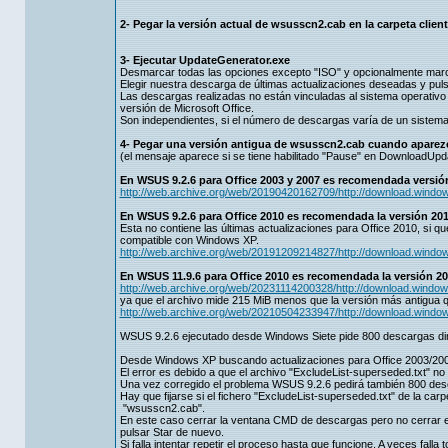
2- Pegar la versión actual de wsusscn2.cab en la carpeta cli
3- Ejecutar UpdateGenerator.exe
Desmarcar todas las opciones excepto "ISO" y opcionalmente mar
Elegir nuestra descarga de últimas actualizaciones deseadas y puls
Las descargas realizadas no están vinculadas al sistema operativo
versión de Microsoft Office.
Son independientes, si el número de descargas varía de un sistema 
4- Pegar una versión antigua de wsusscn2.cab cuando aparezc
(el mensaje aparece si se tiene habilitado "Pause" en DownloadUp
En WSUS 9.2.6 para Office 2003 y 2007 es recomendada versió
http://web.archive.org/web/20190420162709/http://download.win
En WSUS 9.2.6 para Office 2010 es recomendada la versión 201
Esta no contiene las últimas actualizaciones para Office 2010, si
compatible con Windows XP.
http://web.archive.org/web/20191209214827/http://download.win
En WSUS 11.9.6 para Office 2010 es recomendada la versión 20
http://web.archive.org/web/20231114200328/http://download.wind
ya que el archivo mide 215 MiB menos que la versión más antigua q
http://web.archive.org/web/20210504233947/http://download.win
WSUS 9.2.6 ejecutado desde Windows Siete pide 800 descargas di
Desde Windows XP buscando actualizaciones para Office 2003/200
El error es debido a que el archivo "ExcludeList-superseded.txt" n
Una vez corregido el problema WSUS 9.2.6 pedirá también 800 de
Hay que fijarse si el fichero "ExcludeList-superseded.txt" de la ca
"wsusscn2.cab".
En este caso cerrar la ventana CMD de descargas pero no cerrar e
pulsar Star de nuevo.
Si falla intentar repetir el proceso hasta que funcione. A veces falla 