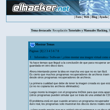
|
Foro
|
Web
|
Blog
|
Ayuda
|
Tema destacado
:
Recopilación
Tutoriales y Manuales Hacking
, 
Mostrar Temas
Páginas: [
1
]
2
3
4
5
6
7
8
1
Informática
/
Software
/
¿cómo montar una imagen virtual como si 
Ya hace tiempo que llegué a la conclusión de que para recuperar arch
guardada en otro disco duro.
Ahora intentando poner la idea en marcha veo que no es tan fácil.
Es cierto que muchos programas recuperadores de archivos traen l
desde otros programas recuperadores de archivos.
La primera cualidad que debe de tener la imagen creada es que esta 
(si no no copiaria los archivos eliminados)
Luego monto la imagen con el programa ImDisk para que esta aparez
(otros programas pueden simular que se trata de una unidad de CD
El problema está en que cuando arranco un programa recuperador d
duro real, los programas solo muestran los discos duros reales exi
¿cómo puedo emular que esa unidad virtual pertenece a un disco d