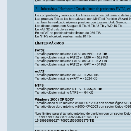
2
Informática
/
Hardware
/
Tamaño límite de particiones FAT32, 
He comprobado y verificado los límites máximos del tamaño de las 
Las pruebas físicas las he realizado con MiniTool Partition Wiza
También he realizado algunas pruebas con Eassos Disk Genius.
Los discos duros son Seagate 5 Tb / 6 Tb / 8 Tb y WD 10 Tb
En FAT 32 el cálculo es real.
En exFAT he podido simular límites de 256 TiB.
En NTFS el cálculo real es hasta 10 Tb.
LÍMITES MÁXIMOS
FAT32
Tamaño partición máximo FAT32 en MBR -->
8 TiB
Tamaño clúster máximo FAT32 en MBR --> 512 KiB
Tamaño partición máximo FAT32 en GPT -->
2 TiB
Tamaño clúster máximo FAT32 en GPT --> 64 KiB
exFAT
Tamaño partición máximo exFAT -->
256 TiB
Tamaño clúster máximo exFAT --> 1024 KiB
NTFS
Tamaño partición máximo NTFS -->
255,99 TiB
Tamaño clúster máximo NTFS --> 64 KiB
Windows 2000 / XP /2003*
Tamaño disco duro máximo w2000-XP-2003 con sector lógico 51
Tamaño disco duro máximo w2000-XP-2003 con sector lógico 4096
*Los límites para el tamaño máximo de partición con un sector lógic
1,9999999995343387126922607421875 TiB
15,9999999962747097015380859375 TiB