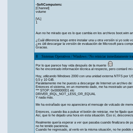
-SoftComputers:
[Channel]
volume
[VL]
1
Aun no he mirado que es lo que cambia en los archivos boot.wim and
¿Cuál diferencia tengo entre instalar una u otra versión si yo solo
¿es útil descargar la versión de evaluación de Microsoft para compr
Gracias.
8
Sistemas Operativos
/
Windows
/
No reiniciar inmediatamente t
Por lo que parece hay vida después de la muerte
No he encontrado información técnica al respecto, pero contaré mi 
Hoy, utilizando Windows 2000 con una unidad externa NTFS por US
0,5 y 10 GiB.
Paralelamente me he puesto a descargar de Internet un archivo de 
Entonces el sistema, en un momento dado, me ha mostrado un panta
*** STOP: 0x000000D1 etc
DRIVER_IRQL_NOT_LESS_OR_EQUAL
Y nada más.
Me ha extrañado que no apareciera el mensaje de volcado de memor
Entonces, cuando iba a pulsar el botón de reiniciar, me he fijado qu
Así, que lo he dejado una hora en esta situación. Eso sí, desconect
Realmente quería esperar a ver que pasaba cuando finalizara de par
no he tenido paciencia.
Cuando he regresado, al verlo en la misma situación, no he podido e