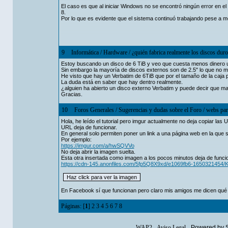
El caso es que al iniciar Windows no se encontró ningún error en 
8.
Por lo que es evidente que el sistema continuó trabajando pese a mo
9
Informática
/
Hardware
/
¿quién fabrica realmente los discos dur
Estoy buscando un disco de 6 TiB y veo que cuesta menos dinero u
Sin embargo la mayoría de discos externos son de 2.5" lo que no m
He visto que hay un Verbatim de 6TiB que por el tamaño de la caja 
La duda está en saber que hay dentro realmente.
¿alguien ha abierto un disco externo Verbatim y puede decir que m
Gracias.
10
Foros Generales
/
Sugerencias y dudas sobre el Foro
/
webs par
Hola, he leído el tutorial pero imgur actualmente no deja copiar la
URL deja de funcionar.
En general solo permiten poner un link a una página web en la que s
Por ejemplo:
https://imgur.com/a/hwSQVVo
No deja abrir la imagen suelta.
Esta otra insertada como imagen a los pocos minutos deja de funci
https://cdn-145.anonfiles.com/5fp5Q8X9xd/e1069fb6-16503214
En Facebook sí que funcionan pero claro mis amigos me dicen qué
Páginas: [
1
]
2
3
4
5
6
7
8
WAP2
-
Aviso Legal
-
Powered by 