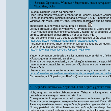
Sistemas Operativos
/
Windows
/
Supermium, nuevo navegador
4
Vista, Siete, Ocho
La comunidad ha vuelto ha superarse.
Hace unos meses "win32ss" creador de la Legacy Software Corpora
En estos momentos, recién publicada la versión 122 R4, podemos h
Windows XP, Vista, Siete y Ocho. Sistemas operativos que no cuen
entusiastas que no van a dar su brazo a torcer.
Lo llevo probado 3 días en Windows XP Professional SP3 x86 direc
RAM, y puedo decir que funciona estable y rápido. En el segundo
abrirse, preguntaré en desarrollo a ver si es cosa mía.
Aquí os dejo el enlace para que lo disfrutéis quienes usáis estos s
https://github.com/win32ss/supermium/releases?page=1
Para que funcione es importante tener los certificados de Windows 
directamente desde los servidores de Microsoft.
http://i430vx.net/files/misc/Cert_Updater_v1.6.exe
Y quería comentar un detalle para los administradores del foro "el
XP, post que está marcado en el foro.
Sin embargo no puedo editarlo, a ver si algún admin me da la posibi
navegadores compatibles, no solo con XP, sino ahora con version
Siete y Ocho.
Hay muchas novedades importantes que no estoy comentando porque
https://foro.elhacker.net/windows/listado_de_navegadores_actual
En breve llegará Superfox, un Firefox Quantum actualizado para XP
5
Seguridad Informática
/
Seguridad
/
Fácil, seguro y gratuito form
Hola, tengo un grupo de colaboradores en Telegram a los que les 
de cada uno, sin mayor pretensión técnica.
Creo que es fácil de gestionar y de los gratuitos es la mejor opción.
Sin embargo, entre gente no experta he encontrado oposición a utili
Parece que existe el temor de que Google pueda coger los datos y 
No soy partidario de utilizar herramientas de Google que dan probl
mejor opción y que los datos están protegidos por ley. Incluso cr