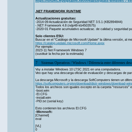
https://forums.mydigitallife.net/threads/bypass-windows-7-ext
.NET FRAMEWORK RUNTIME
Actualizaciones gratuitas:
-2014-09 Actualización de Seguridad NET 3.5.1 (KB2894844)
-.NET Framework 4.8 (ndp48-kb4503575)
-2020-01 Paquete acumulativo actualizac. de calidad y seguridad 
Solo clientes ESU:
Buscar en el "Catálogo de Microsoft Update" la última versión, al m
https://catalog.update.microsoft.com/Home.aspx
Por ejemplo:
2023-11 Net Framework Windows 7
(sustituir la fecha por la estimada)
7
Sistemas Operativos
/
Windows
/
Diferencia entre diferentes d
Voy a instalar Windows 10 LTSC 2021 en una computadora.
Veo que hay una descarga oficial de evaluación y descargas de par
La descarga Microsoft y la descarga SoftComputers tienen un dife
https://softcomputers.org/en/download/distr-windows/download-wi
Todos los archivos son iguales excepto en la carpeta "resources" e
-boot.wim
-EI.CFG
-install.wim
-PID.txt (serial key)
Esto contienen los archivos EI.CFG
-Microsoft:
[Channel]
eval
[VL]
0