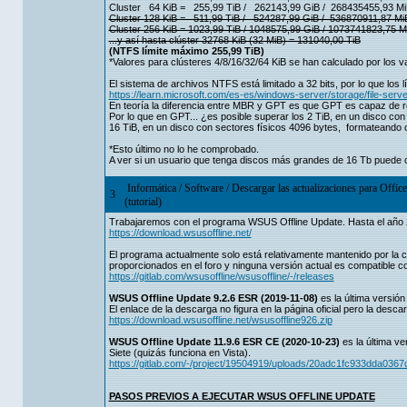
Cluster 64 KiB = 255,99 TiB / 262143,99 GiB / 268435455,93 M
Cluster 128 KiB = 511,99 TiB / 524287,99 GiB / 536870911,87 Mi
Cluster 256 KiB = 1023,99 TiB / 1048575,99 GiB / 1073741823,75 M
...y así hasta clúster 32768 KiB (32 MiB) = 131040,00 TiB
(NTFS límite máximo 255,99 TiB)
*Valores para clústeres 4/8/16/32/64 KiB se han calculado por los v
El sistema de archivos NTFS está limitado a 32 bits, por lo que los
https://learn.microsoft.com/es-es/windows-server/storage/file-serve
En teoría la diferencia entre MBR y GPT es que GPT es capaz de re
Por lo que en GPT... ¿es posible superar los 2 TiB, en un disco co
16 TiB, en un disco con sectores físicos 4096 bytes, formateando 
*Esto último no lo he comprobado.
A ver si un usuario que tenga discos más grandes de 16 Tb puede c
Informática
/
Software
/
Descargar las actualizaciones para Off
3
(tutorial)
Trabajaremos con el programa WSUS Offline Update. Hasta el año 2
https://download.wsusoffline.net/
El programa actualmente solo está relativamente mantenido por la
proporcionados en el foro y ninguna versión actual es compatible c
https://gitlab.com/wsusoffline/wsusoffline/-/releases
WSUS Offline Update 9.2.6 ESR (2019-11-08)
es la última versión
El enlace de la descarga no figura en la página oficial pero la descar
https://download.wsusoffline.net/wsusoffline926.zip
WSUS Offline Update 11.9.6 ESR CE (2020-10-23)
es la última ve
Siete (quizás funciona en Vista).
https://gitlab.com/-/project/19504919/uploads/20adc1fc933dda036
PASOS PREVIOS A EJECUTAR WSUS OFFLINE UPDATE