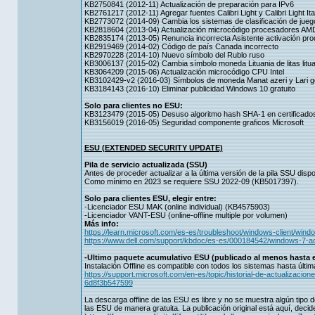
KB2750841 (2012-11) Actualización de preparación para IPv6
KB2761217 (2012-11) Agregar fuentes Calibri Light y Calibri Light Ita
KB2773072 (2014-09) Cambia los sistemas de clasificación de jue
KB2818604 (2013-04) Actualización microcódigo procesadores AM
KB2835174 (2013-05) Renuncia incorrecta Asistente activación pro
KB2919469 (2014-02) Código de país Canada incorrecto
KB2970228 (2014-10) Nuevo símbolo del Rublo ruso
KB3006137 (2015-02) Cambia símbolo moneda Lituania de litas lituan
KB3064209 (2015-06) Actualización microcódigo CPU Intel
KB3102429-v2 (2016-03) Símbolos de moneda Manat azeri y Lari g
KB3184143 (2016-10) Eliminar publicidad Windows 10 gratuito
Solo para clientes no ESU:
KB3123479 (2015-05) Desuso algoritmo hash SHA-1 en certificados
KB3156019 (2016-05) Seguridad componente graficos Microsoft
ESU (EXTENDED SECURITY UPDATE)
Pila de servicio actualizada (SSU)
Antes de proceder actualizar a la última versión de la pila SSU dispo
Como mínimo en 2023 se requiere SSU 2022-09 (KB5017397).
Solo para clientes ESU, elegir entre:
-Licenciador ESU MAK (online individual) (KB4575903)
-Licenciador VANT-ESU (online-offline multiple por volumen)
Más info:
https://learn.microsoft.com/es-es/troubleshoot/windows-client/wi
https://www.dell.com/support/kbdoc/es-es/000184542/windows-7-ac
-Ultimo paquete acumulativo ESU (publicado al menos hasta e
Instalación Offline es compatible con todos los sistemas hasta últim
https://support.microsoft.com/en-es/topic/historial-de-actualiza
6d8f3b547599
La descarga offline de las ESU es libre y no se muestra algún tipo de
las ESU de manera gratuita. La publicación original está aquí, decide