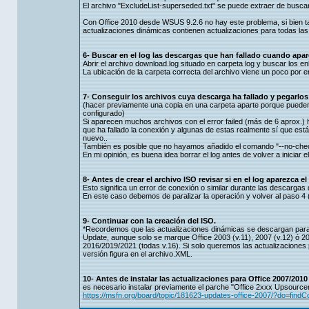
El archivo "ExcludeList-superseded.txt" se puede extraer de busca
Con Office 2010 desde WSUS 9.2.6 no hay este problema, si bien 
actualizaciones dinámicas contienen actualizaciones para todas la
6- Buscar en el log las descargas que han fallado cuando apar
Abrir el archivo download.log situado en carpeta log y buscar los enl
La ubicación de la carpeta correcta del archivo viene un poco por enc
7- Conseguir los archivos cuya descarga ha fallado y pegarlos 
(hacer previamente una copia en una carpeta aparte porque puede
configurado)
Si aparecen muchos archivos con el error failed (más de 6 aprox.) ha
que ha fallado la conexión y algunas de estas realmente sí que es
nuevo..
También es posible que no hayamos añadido el comando "--no-chec
En mi opinión, es buena idea borrar el log antes de volver a iniciar 
8- Antes de crear el archivo ISO revisar si en el log aparezca e
Esto significa un error de conexión o similar durante las descargas 
En este caso debemos de paralizar la operación y volver al paso 4
9- Continuar con la creación del ISO.
*Recordemos que las actualizaciones dinámicas se descargan para 
Update, aunque solo se marque Office 2003 (v.11), 2007 (v.12) ó 20
2016/2019/2021 (todas v.16). Si solo queremos las actualizaciones
versión figura en el archivo.XML.
10- Antes de instalar las actualizaciones para Office 2007/201
es necesario instalar previamente el parche "Office 2xxx Upsource
https://msfn.org/board/topic/181623-updates-office-2007/?do=f