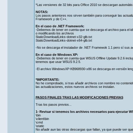
*Las versiones de 32 bits para Office 2010 se descargan automá
NOTAS:
Los pasos anteriores nos sirven también para conseguir las actual
Framework y de C++.
En el caso de .NET Framework:
-Debemos de tener en cuenta que se descarga el archivo para el id
o modificando los archivos
StaticDownloadLinks-dotnet-x32-glb.txt
StaticDownloadLinks-dotnet-x64-glb.txt
-No se descarga el instalador de .NET Framewok 1.1 pero sí sus ac
En el caso de Windows XP:
-Debemos de tener en cuenta que WSUS Offline Update 9.2.6 incluy
tenemos que usar WSUS 9.2.5.
-El archivo WindowsXP-KB968930-x86 se descarga en versión lengua
*IMPORTANTE:
No he comprobado, si tras añadir archivos con nombre no contenido 
las actualizaciones, estos nuevos archivos se instalan.
PASOS FINALES TRAS LAS MODIFICACIONES PREVIAS
Tras los pasos previos...
1- Revisar si tenemos los archivos necesarios para ejecutar W
\bin
\client\bin
\cmd
\static
No añadir aun las otras descargas que fallan, ya que puede ser qu