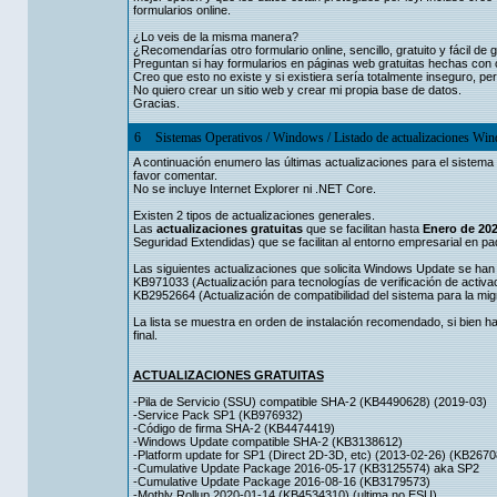
formularios online.
¿Lo veis de la misma manera?
¿Recomendarías otro formulario online, sencillo, gratuito y fácil de 
Preguntan si hay formularios en páginas web gratuitas hechas con c
Creo que esto no existe y si existiera sería totalmente inseguro, pe
No quiero crear un sitio web y crear mi propia base de datos.
Gracias.
6
Sistemas Operativos
/
Windows
/
Listado de actualizaciones Wind
A continuación enumero las últimas actualizaciones para el sistema 
favor comentar.
No se incluye Internet Explorer ni .NET Core.
Existen 2 tipos de actualizaciones generales.
Las
actualizaciones gratuitas
que se facilitan hasta
Enero de 20
Seguridad Extendidas) que se facilitan al entorno empresarial en 
Las siguientes actualizaciones que solicita Windows Update se han
KB971033 (Actualización para tecnologías de verificación de activ
KB2952664 (Actualización de compatibilidad del sistema para la mi
La lista se muestra en orden de instalación recomendado, si bien 
final.
ACTUALIZACIONES GRATUITAS
-Pila de Servicio (SSU) compatible SHA-2 (KB4490628) (2019-03)
-Service Pack SP1 (KB976932)
-Código de firma SHA-2 (KB4474419)
-Windows Update compatible SHA-2 (KB3138612)
-Platform update for SP1 (Direct 2D-3D, etc) (2013-02-26) (KB26
-Cumulative Update Package 2016-05-17 (KB3125574) aka SP2
-Cumulative Update Package 2016-08-16 (KB3179573)
-Mothly Rollup 2020-01-14 (KB4534310) (ultima no ESU)