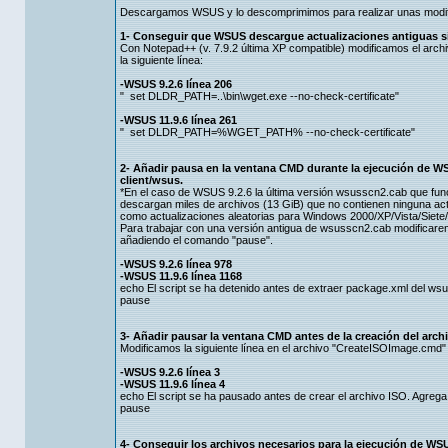
Descargamos WSUS y lo descomprimimos para realizar unas modifi
1- Conseguir que WSUS descargue actualizaciones antiguas s
Con Notepad++ (v. 7.9.2 última XP compatible) modificamos el arch
la siguiente línea:
-WSUS 9.2.6 línea 206
" set DLDR_PATH=..\bin\wget.exe --no-check-certificate"
-WSUS 11.9.6 línea 261
" set DLDR_PATH=%WGET_PATH% --no-check-certificate"
2- Añadir pausa en la ventana CMD durante la ejecución de W
client/wsus.
*En el caso de WSUS 9.2.6 la última versión wsusscn2.cab que func
descargan miles de archivos (13 GiB) que no contienen ninguna actu
como actualizaciones aleatorias para Windows 2000/XP/Vista/Siete
Para trabajar con una versión antigua de wsusscn2.cab modificarem
añadiendo el comando "pause".
-WSUS 9.2.6 línea 978
-WSUS 11.9.6 línea 1168
echo El script se ha detenido antes de extraer package.xml del w
pause
3- Añadir pausar la ventana CMD antes de la creación del archi
Modificamos la siguiente línea en el archivo "CreateISOImage.cmd"
-WSUS 9.2.6 línea 3
-WSUS 11.9.6 línea 4
echo El script se ha pausado antes de crear el archivo ISO. Agrega
pause
4- Conseguir los archivos necesarios para la ejecución de WSUS