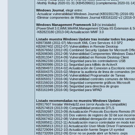
-Mothly Rollup 2020-01-31 (KB4539601) (complementa 2020-01-14
Windows Journal
, elegir entre:
-Actualizar vulnerabilidad Windows Journal (KB3155178) (2016-05)
-Eliminar componentes de Windows Journal KB3161102-v2 (2016-0
Windows Management Framework 3.0
(si instalado)
(PowerShell 3.0,WMI,WinRM,Management OData IIS Extension & S
-KB2823180 (2013-04) Actualizacion WMF 3.0
Listado muestra Windows Update tras instalar todos los paque
KB973688 (2011-07) Microsoft XML Core Services 4.0 SP2
KB2667402 (2012-07) Vulnerabilities in Remote Desktop
KB2676562 (2012-05) Combined Security Update for Microsoft Offic
KB2698365 (2012-08) Vulnerabilidad Componentes Windows Data 
KB2813347 (2014-09) Vulnerabilidad en Remote Desktop Client
KB2862330 (2014-01) Seguridad para los controladores USB
KB2900986 (2013-11) Seguridad para killbits de ActiveX
KB2984972 (2014-02) Actualización de Conexion a Escritorio remot
KB3004375 (2015-02) Mejorar la auditoria de linea de comandos (t
KB3046269 (2015-04) Vulnerabilidad Programador de Tareas
KB3059317 (2016-06) Vulnerabilidad controles comunes de Microso
KB3156016 (2016-06) Seguridad componente gráficos Microsoft
KB3159398 (2016-06) Seguridad para directiva de grupo
KB3161949 (2016-06) Seguridad para WPAD
Listado recomendadas no muestra Windows Update:
KB917607 Instalar Winhelp32.exe (error Ayuda no compatible)
KB2574819 (2013-09) Compatibilidad protocolo DTLS
KB2592687 (2013-09) Actualización Protocolo Escritorio Remoto (R
KB2603229 (2011-10) Dos valores de registro de 32-bit son incorrec
KB2667402 (2012-08) Vulnerabilidad denegación de servicio servid
KB2685811 (2012-11) Actualización marco controlador en modo kern
KB2685813 (2012-11) Actualización User-Mode Driver Framework v
KB2729094 (2012-10) Actualización fuente Segoe UI symbol
KB2732059 (2012-09) Error no se puede abrir un fichero .oxps