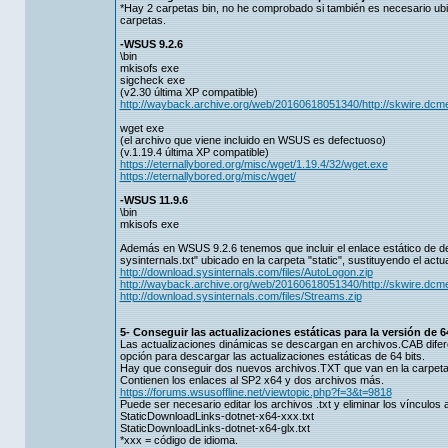
*Hay 2 carpetas bin, no he comprobado si también es necesario ubicar
carpetas.
-WSUS 9.2.6
\bin
mkisofs exe
sigcheck exe
(v2.30 última XP compatible)
http://wayback.archive.org/web/20160618051340/http://skwire.dc
wget exe
(el archivo que viene incluido en WSUS es defectuoso)
(v.1.19.4 última XP compatible)
https://eternallybored.org/misc/wget/1.19.4/32/wget.exe
https://eternallybored.org/misc/wget/
-WSUS 11.9.6
\bin
mkisofs exe
Además en WSUS 9.2.6 tenemos que incluir el enlace estático de de
sysinternals.txt" ubicado en la carpeta "static", sustituyendo el ac
http://download.sysinternals.com/files/AutoLogon.zip
http://wayback.archive.org/web/20160618051340/http://skwire.dc
http://download.sysinternals.com/files/Streams.zip
5- Conseguir las actualizaciones estáticas para la versión de 64
Las actualizaciones dinámicas se descargan en archivos.CAB difere
opción para descargar las actualizaciones estáticas de 64 bits.
Hay que conseguir dos nuevos archivos.TXT que van en la carpeta 
Contienen los enlaces al SP2 x64 y dos archivos más.
https://forums.wsusoffline.net/viewtopic.php?f=3&t=9818
Puede ser necesario editar los archivos .txt y eliminar los vínculos
StaticDownloadLinks-dotnet-x64-xxx.txt
StaticDownloadLinks-dotnet-x64-glx.txt
*xxx = código de idioma.