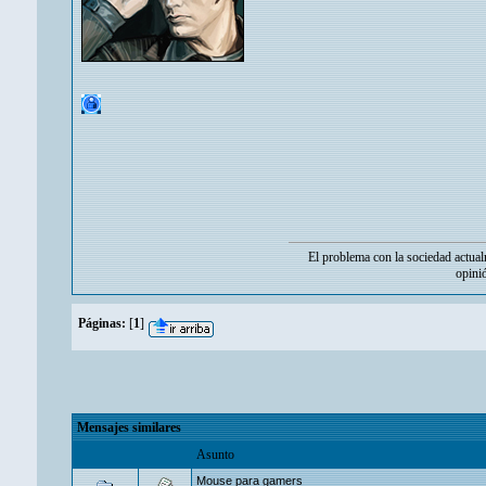
El problema con la sociedad actual
opini
Páginas:
[
1
]
Mensajes similares
Asunto
Mouse para gamers