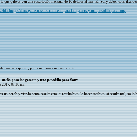
lo que quieras con una suscripción mensual de 10 dólares al mes. En Sony deben estar tirándos
/videojuegos/xbox-game-pass-es-un-sueno-para-los-gamers-y-una-pesadilla-para-sony
bemos la respuesta, pero queremos que nos den otra.
sueño para los gamers y una pesadilla para Sony
 2017, 07:16 am »
 un gentío y viendo como resulta esto, si resulta bien, lo hacen tambien, si resulta mal, no lo 