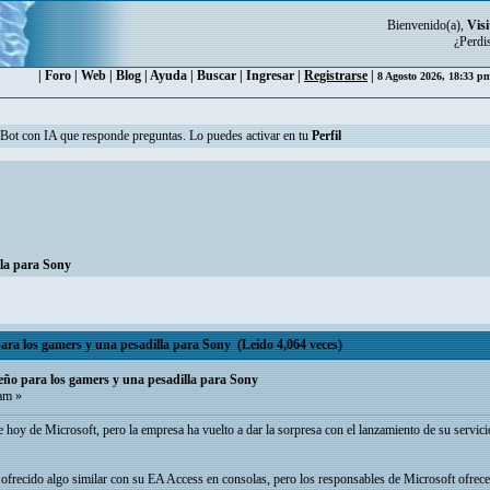
Bienvenido(a),
Visi
¿Perdi
|
Foro
|
Web
|
Blog
|
Ayuda
|
Buscar
|
Ingresar
|
Registrarse
|
8 Agosto 2026, 18:33 
n Bot con IA que responde preguntas. Lo puedes activar en tu
Perfil
la para Sony
ra los gamers y una pesadilla para Sony (Leído 4,064 veces)
ño para los gamers y una pesadilla para Sony
am »
 hoy de Microsoft, pero la empresa ha vuelto a dar la sorpresa con el lanzamiento de su servic
a ofrecido algo similar con su EA Access en consolas, pero los responsables de Microsoft of