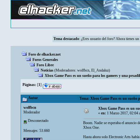
Tema destacado
: ¿Eres usuario del foro? Ahora tienes u
Foro de elhacker.net
Foros Generales
Foro Libre
Noticias
(Moderadores:
wolfbcn
,
El_Andaluz
)
Xbox Game Pass es un sueño para los gamers y una pesadil
Páginas:
[
1
]
Autor
Tema: Xbox Game Pass es un sueño pa
wolfbcn
Xbox Game Pass es un sue
Moderador
«
en:
1 Marzo 2017, 02:04 
Desconectado
Boom. Nadie se esperaba el anuncio de
Xbox One.
Mensajes: 53.660
Hasta ahora solo Electronic Arts habí