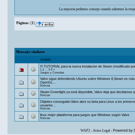
La mayoria pedimos consejo cuando sabemos la respu
Páginas:
[
1
]
Mensajes similares
Asunto
!!! TUTORIAL para la nueva instalacion de Steam (modificado por
1
2
...
5
6
»
Juegos y Consolas
Valve sigue defendiendo Ubuntu sobre Windows 8,Steam es más
OpenGL...
Noticias
Steam Greenlight ya está disponible, Valve deja que decidamos qu
Noticias
Objetivo conseguido:Valve abre su beta para Linux a los primeros
usuarios...
Noticias
linux mejor plataforma para juegos que Windows según Valve
Noticias
WAP2
-
Aviso Legal
-
Powered by 