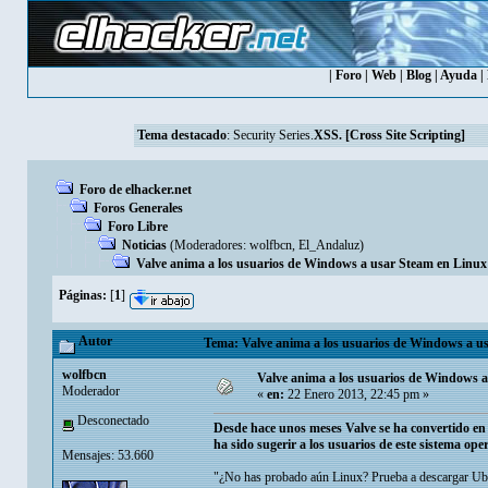
|
Foro
|
Web
|
Blog
|
Ayuda
|
Tema destacado
:
Security Series.
XSS. [Cross Site Scripting]
Foro de elhacker.net
Foros Generales
Foro Libre
Noticias
(Moderadores:
wolfbcn
,
El_Andaluz
)
Valve anima a los usuarios de Windows a usar Steam en Linux
Páginas:
[
1
]
Autor
Tema: Valve anima a los usuarios de Windows a us
wolfbcn
Valve anima a los usuarios de Windows 
Moderador
«
en:
22 Enero 2013, 22:45 pm »
Desconectado
Desde hace unos meses Valve se ha convertido en
ha sido sugerir a los usuarios de este sistema o
Mensajes: 53.660
"¿No has probado aún Linux? Prueba a descargar Ubu