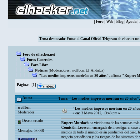
|
Foro
|
Web
|
Blog
|
Ayuda
|
Tema destacado
: Entrar al
Canal Oficial Telegram
de elhacker.net
Foro de elhacker.net
Foros Generales
Foro Libre
Noticias
(Moderadores:
wolfbcn
,
El_Andaluz
)
"Los medios impresos morirán en 20 años", afirma "Rupert 
Páginas:
[
1
]
Autor
Tema: "Los medios impresos morirán en 20 años",
wolfbcn
"Los medios impresos morirán en 20 año
Moderador
«
en:
3 Mayo 2012, 13:48 pm »
Desconectado
Rupert Murdoch
ha vivido una de las semanas más c
Comisión Leveson
, encargada de investigar el caso
Mensajes: 53.660
medios de todo el mundo están pendientes del caso, h
negocio periodístico y los riesgos de los sistemas de 