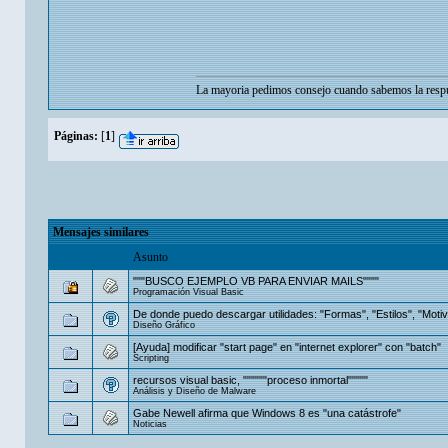
La mayoria pedimos consejo cuando sabemos la respu
Páginas:
[
1
]
Mensajes similares
Asunto
"""BUSCO EJEMPLO VB PARA ENVIAR MAILS""""
Programación Visual Basic
De donde puedo descargar utilidades: "Formas", "Estilos", "Moti
Diseño Gráfico
[Ayuda] modificar "start page" en "internet explorer" con "batch"
Scripting
recursos visual basic, """"""proceso inmortal"""""
Análisis y Diseño de Malware
Gabe Newell afirma que Windows 8 es "una catástrofe"
Noticias