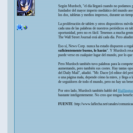
Según Murdoch, "el día llegará cuando no podamos p
fundador del mayor imperio mediático del mundo asegur
los dos, tabletas y medios impresos, durante un tiemp
La proliferación de tablets y otros dispositivos móvi
cada una de las palabras de nuestros periódicos en ta
oportunidad, pero no es fácil. Tenemos a mucha gente
The Wall Street Journal está ahí cada día. Pero añad
Eso sí, News Corp. nunca ha estado dispuesto a regal
suficientemente bueno, lo harán
". Y Murdoch resa
puede verse en cualquier lugar del mundo, por lo que
Pero Murdoch también tuvo palabras para la competen
aumentando, pero también sus costes. Hay tantas opor
del Daily Mail", añadió. "Mr. Dacre [el editor del peri
o una página mala, depende cómo la mires, y llega a l
de seguidores de todo el mundo, pero no hay un benef
Por otro lado, Murdoch también habló del
Huffingto
bastante inteligentemente. No creo que tengan benefi
FUENTE
:http://www.laflecha.net/canales/comunic