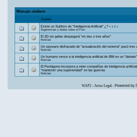
Mensajes similares
Asunto
Existe un Subforo de "Inteligencia Artificial" ¿?
«
1
2
»
Sugerencias y dudas sobre el Foro
El 3D sin gafas despegará "en dos o tres años"
Noticias
Un spyware disfrazado de "actualización del sistema" pasó tres a
Noticias
Un humano vence a la inteligencia artificial de IBM en un "debate
Noticias
El Pentágono incorpora a siete compañías de inteligencia artificia
"mantener una superioridad" en las guerras
Noticias
WAP2
-
Aviso Legal
-
Powered by 