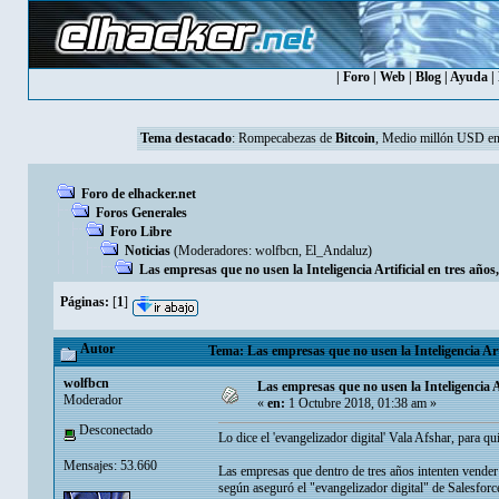
|
Foro
|
Web
|
Blog
|
Ayuda
|
Tema destacado
:
Rompecabezas de
Bitcoin
, Medio millón USD en
Foro de elhacker.net
Foros Generales
Foro Libre
Noticias
(Moderadores:
wolfbcn
,
El_Andaluz
)
Las empresas que no usen la Inteligencia Artificial en tres años,
Páginas:
[
1
]
Autor
Tema: Las empresas que no usen la Inteligencia Artif
wolfbcn
Las empresas que no usen la Inteligencia Art
Moderador
«
en:
1 Octubre 2018, 01:38 am »
Desconectado
Lo dice el 'evangelizador digital' Vala Afshar, para qu
Mensajes: 53.660
Las empresas que dentro de tres años intenten vender p
según aseguró el "evangelizador digital" de Salesforc