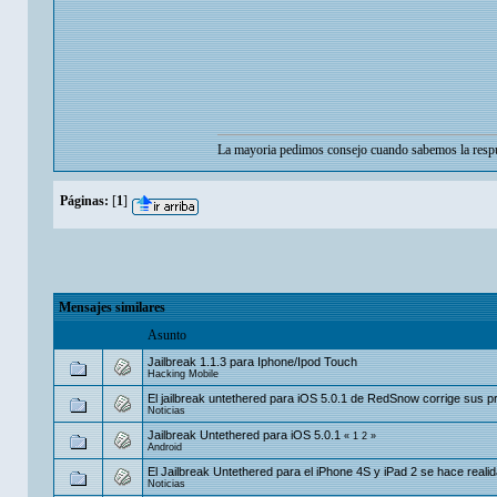
La mayoria pedimos consejo cuando sabemos la respu
Páginas:
[
1
]
Mensajes similares
Asunto
Jailbreak 1.1.3 para Iphone/Ipod Touch
Hacking Mobile
El jailbreak untethered para iOS 5.0.1 de RedSnow corrige sus 
Noticias
Jailbreak Untethered para iOS 5.0.1
«
1
2
»
Android
El Jailbreak Untethered para el iPhone 4S y iPad 2 se hace reali
Noticias