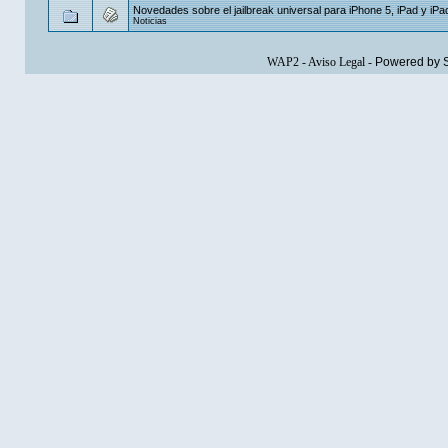
Novedades sobre el jailbreak universal para iPhone 5, iPad y iPa
Noticias
WAP2
-
Aviso Legal
-
Powered by 