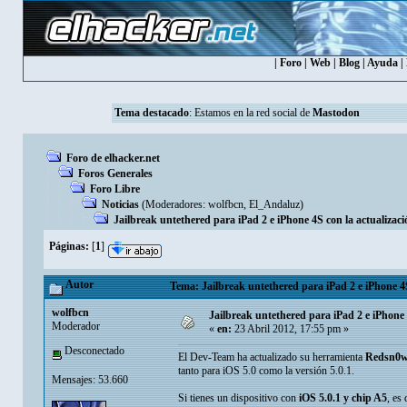
|
Foro
|
Web
|
Blog
|
Ayuda
|
Tema destacado
: Estamos en la red social de
Mastodon
Foro de elhacker.net
Foros Generales
Foro Libre
Noticias
(Moderadores:
wolfbcn
,
El_Andaluz
)
Jailbreak untethered para iPad 2 e iPhone 4S con la actualiza
Páginas:
[
1
]
Autor
Tema: Jailbreak untethered para iPad 2 e iPhone 4
wolfbcn
Jailbreak untethered para iPad 2 e iPhone
Moderador
«
en:
23 Abril 2012, 17:55 pm »
Desconectado
El Dev-Team ha actualizado su herramienta
Redsn0
tanto para iOS 5.0 como la versión 5.0.1.
Mensajes: 53.660
Si tienes un dispositivo con
iOS 5.0.1 y chip A5
, es