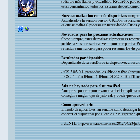
software más fiables y extendidos,
Redsn0w
, para e
están concentrando todos los sistemas de desbloqueo e
Nueva actualización con más dispositivos compat
Actualizado a la versión versión 0.9.10b7, la principa
es que se realiza el proceso sin necesidad de iTunes y
Novedades para las próximas actualizaciones
Como siempre, antes de realizar el proceso es recome
problema y es necesario volver al punto de partida.
se incluirá una función para poder restaurar los dispos
Resultados por dispositivo
Dependiendo de la versión de tu dispositivo, el resu
- iOS 5.0/5.0.1: para todos los iPhone y iPad (except
- iOS 5.1: sólo iPhone 4, iPhone 3G/3GS, iPod Touch
Aún no hay nada para el nuevo iPad
Aunque se puede suponer vamos a decirlo explícitame
conseguirá ningún tipo de jailbreak y puede que os c
Cómo aprovecharlo
El modo de aplicarlo es tan sencillo como descargar
conectar el dispositivo por el cable USB, esperar a q
FUENTE
:http://www.movilzona.es/2012/04/23/jail