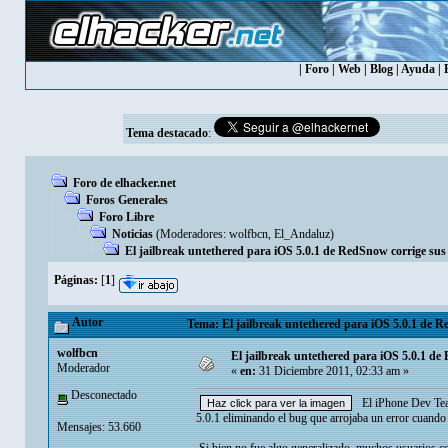
|
Foro
|
Web
|
Blog
|
Ayuda
|
Tema destacado
:
Foro de elhacker.net
Foros Generales
Foro Libre
Noticias
(Moderadores:
wolfbcn
,
El_Andaluz
)
El jailbreak untethered para iOS 5.0.1 de RedSnow corrige su
Páginas:
[
1
]
Autor
Tema: El jailbreak untethered para iOS 5.0.1 de R
wolfbcn
El jailbreak untethered para iOS 5.0.1 d
Moderador
«
en:
31 Diciembre 2011, 02:33 am »
Desconectado
El iPhone Dev Team 
5.0.1 eliminando el bug que arrojaba un error cuando s
Mensajes: 53.660