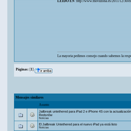
LEIDO EN
:http://www.movilzona.es/2011/12/30/el-
La mayoria pedimos consejo cuando sabemos la respu
Páginas:
[
1
]
Mensajes similares
Asunto
Jailbreak untethered para iPad 2 e iPhone 4S con la actualizació
Redsn0w
Noticias
El Jailbreak Untethered para el nuevo iPad ya está listo
Noticias