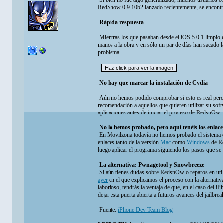
Si bien no fue algo generalizado, muchos usuarios co
RedSnow 0.9.10b2 lanzado recientemente, se encontrab
Rápida respuesta
Mientras los que pasaban desde el iOS 5.0.1 limpio 
manos a la obra y en sólo un par de días han sacado
problema.
No hay que marcar la instalación de Cydia
Aún no hemos podido comprobar si esto es real pero 
recomendación a aquellos que quieren utilizar su softw
aplicaciones antes de iniciar el proceso de RedsnOw.
No lo hemos probado, pero aquí tenéis los enlace
En Movilzona todavía no hemos probado el sistema de
enlaces tanto de la versión
Mac
como
Windows
de Re
luego aplicar el programa siguiendo los pasos que se i
La alternativa: Pwnagetool y Snowbreeze
Si aún tienes dudas sobre RedsnOw o reparos en util
ayer
en el que explicamos el proceso con la alternat
laborioso, tendrás la ventaja de que, en el caso del 
dejar esta puerta abierta a futuros avances del jailbre
Fuente:
iPhone Dev Team Blog