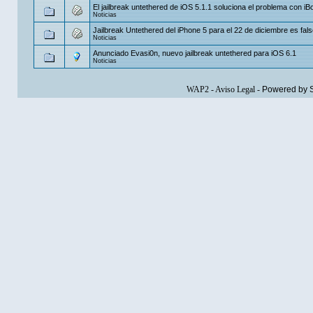
El jailbreak untethered de iOS 5.1.1 soluciona el problema con i
Noticias
Jailbreak Untethered del iPhone 5 para el 22 de diciembre es fal
Noticias
Anunciado Evasi0n, nuevo jailbreak untethered para iOS 6.1
Noticias
WAP2
-
Aviso Legal
-
Powered by 