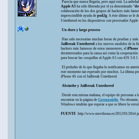
Parecía que nunca llegaría, pero aquí está. La anhel
Apple A5
ha sido liberada por el ya denominado “
dr
colaboración de los dos grupos de hackers más famos
imprescindible ayuda de
pod2g
. A éste último se le 
Untethered en los dispositivos con procesador Apple 
Un duro y largo proceso
Han sido necesarias muchas horas de pruebas y más pr
Jailbreak Untethered
a los nuevos modelos de la fir
hackers más famosos de estos menesteres, el
iPhone
desinteresados para la causa así como la cooperación 
para buscar las cosquillas al Apple A5 con iOS 5.0.1.
El preludio de lo que llegaba lo notificamos en ante
este momento tan esperado por muchos. La última prue
iPhone 4S con el Jailbreak Untethered.
Absinthe y Jailbreak Untethered
Desde esta misma mañana, el equipo de personas a las
encontrar en la página de
Greenpois0n
. No obstante
Windows tendrán que esperar a que se libere la versi
FUENTE
:http://www.movilzona.es/2012/01/20/el-ja