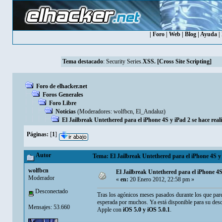
|
Foro
|
Web
|
Blog
|
Ayuda
|
Tema destacado
:
Security Series.
XSS. [Cross Site Scripting]
Foro de elhacker.net
Foros Generales
Foro Libre
Noticias
(Moderadores:
wolfbcn
,
El_Andaluz
)
El Jailbreak Untethered para el iPhone 4S y iPad 2 se hace real
Páginas:
[
1
]
Autor
Tema: El Jailbreak Untethered para el iPhone 4S y 
wolfbcn
El Jailbreak Untethered para el iPhone 4S
Moderador
«
en:
20 Enero 2012, 22:58 pm »
Desconectado
Tras los agónicos meses pasados durante los que pare
esperada por muchos. Ya está disponible para su des
Mensajes: 53.660
Apple con
iOS 5.0 y iOS 5.0.1
.