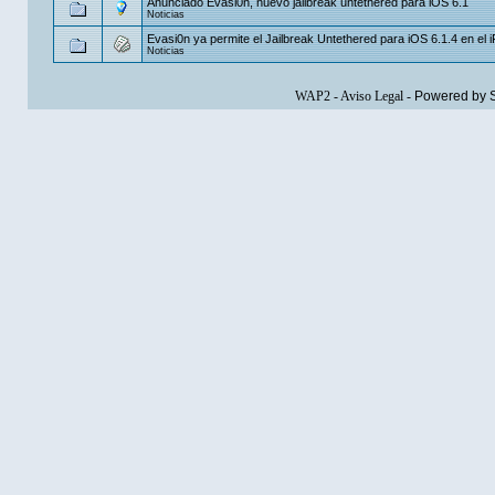
Anunciado Evasi0n, nuevo jailbreak untethered para iOS 6.1
Noticias
Evasi0n ya permite el Jailbreak Untethered para iOS 6.1.4 en el 
Noticias
WAP2
-
Aviso Legal
-
Powered by 