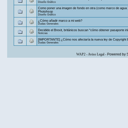
Diseño Gráfico
Como poner una imagen de fondo en otra (como marco de agua 
Photohsop
Diseño Gráfico
¿Cómo añadir marco a mi web?
Dudas Generales
Decidido el Brexit, británicos buscan “cómo obtener pasaporte ir
Noticias
[IMPORTANTE] ¿Cómo nos afectaría la nueva ley de Copyright
Dudas Generales
WAP2
-
Aviso Legal
-
Powered by 