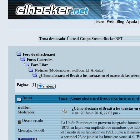
|
Foro
|
Web
|
Blog
|
Ayuda
|
Tema destacado
:
Únete al
Grupo Steam
elhacker.NET
Foro de elhacker.net
Foros Generales
Foro Libre
Noticias
(Moderadores:
wolfbcn
,
El_Andaluz
)
¿Cómo afectaría el Brexit a los turistas en el marco de las tele
Páginas:
[
1
]
Autor
Tema: ¿Cómo afectaría el Brexit a los turistas en e
wolfbcn
¿Cómo afectaría el Brexit a los turistas en
Moderador
«
en:
20 Junio 2016, 22:02 pm »
Desconectado
La Unión Europea es un proyecto integrador formado
1973, en la primera ampliación de miembros que hub
Mensajes: 53.660
el Tratado de su fundación en 1993. Junto a Dinamar
a partir del 23 de junio si los británicos votan sí al 