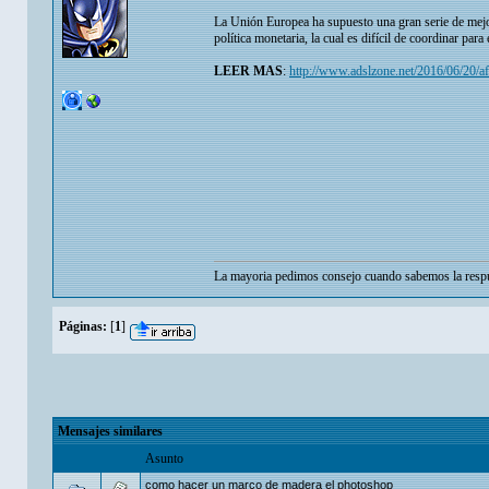
La Unión Europea ha supuesto una gran serie de mejor
política monetaria, la cual es difícil de coordinar pa
LEER MAS
:
http://www.adslzone.net/2016/06/20/afe
La mayoria pedimos consejo cuando sabemos la respu
Páginas:
[
1
]
Mensajes similares
Asunto
como hacer un marco de madera el photoshop