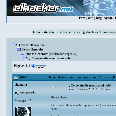
|
Foro
|
Web
|
Blog
|
Ayuda
|
Tema destacado
:
Recuerda que debes
registrarte
en el foro para p
Foro de elhacker.net
Foros Generales
Dudas Generales
(Moderador:
engel lex
)
¿Cómo añadir marco a mi web?
Páginas:
[
1
]
Autor
Tema: ¿Cómo añadir marco a mi web? (Leído 3,05
shamaka
¿Cómo añadir marco a mi web?
«
en:
15 Enero 2011, 16:38 pm »
Desconectado
Hola amigos.
Mensajes: 47
Estoy haciendo una Web en php y css. Quisiera añadir
como.