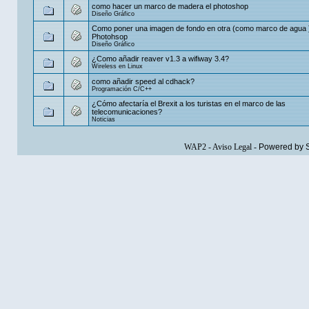
como hacer un marco de madera el photoshop
Diseño Gráfico
Como poner una imagen de fondo en otra (como marco de agua 
Photohsop
Diseño Gráfico
¿Como añadir reaver v1.3 a wifiway 3.4?
Wireless en Linux
como añadir speed al cdhack?
Programación C/C++
¿Cómo afectaría el Brexit a los turistas en el marco de las
telecomunicaciones?
Noticias
WAP2
-
Aviso Legal
-
Powered by 