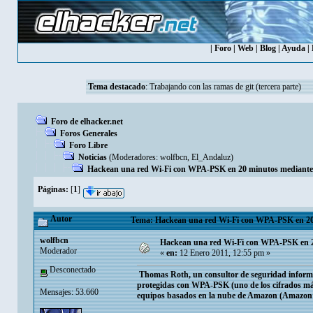
|
Foro
|
Web
|
Blog
|
Ayuda
|
Tema destacado
:
Trabajando con las ramas de git (tercera parte)
Foro de elhacker.net
Foros Generales
Foro Libre
Noticias
(Moderadores:
wolfbcn
,
El_Andaluz
)
Hackean una red Wi-Fi con WPA-PSK en 20 minutos mediante f
Páginas:
[
1
]
Autor
Tema: Hackean una red Wi-Fi con WPA-PSK en 20 mi
wolfbcn
Hackean una red Wi-Fi con WPA-PSK en 20
Moderador
«
en:
12 Enero 2011, 12:55 pm »
Desconectado
Thomas Roth, un consultor de seguridad informá
protegidas con WPA-PSK (uno de los cifrados más
Mensajes: 53.660
equipos basados en la nube de Amazon (Amazon’