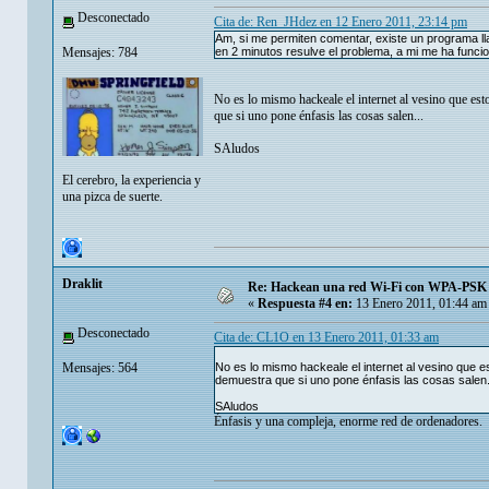
Desconectado
Cita de: Ren_JHdez en 12 Enero 2011, 23:14 pm
Am, si me permiten comentar, existe un programa ll
Mensajes: 784
en 2 minutos resulve el problema, a mi me ha funci
No es lo mismo hackeale el internet al vesino que es
que si uno pone énfasis las cosas salen...
SAludos
El cerebro, la experiencia y
una pizca de suerte.
Draklit
Re: Hackean una red Wi-Fi con WPA-PSK en
«
Respuesta #4 en:
13 Enero 2011, 01:44 am
Desconectado
Cita de: CL1O en 13 Enero 2011, 01:33 am
Mensajes: 564
No es lo mismo hackeale el internet al vesino que 
demuestra que si uno pone énfasis las cosas salen.
SAludos
Énfasis y una compleja, enorme red de ordenadores.