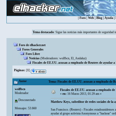
|
Foro
|
Web
|
Blog
|
Ayuda
|
Tema destacado
:
Sigue las noticias más importantes de seguridad i
Foro de elhacker.net
Foros Generales
Foro Libre
Noticias
(Moderadores:
wolfbcn
,
El_Andaluz
)
Fiscales de EE.UU. acusan a empleado de Reuters de ayudar a
Páginas:
[
1
]
Autor
Tema: Fiscales de EE.UU. acusan a empleado de Re
wolfbcn
Fiscales de EE.UU. acusan a empleado de
Moderador
«
en:
16 Marzo 2013, 01:29 am »
Desconectado
Matthew Keys, subeditor de redes sociales de la
Mensajes: 53.660
San Francisco. (Reuters) - Fiscales estadounidenses 
ayudar al grupo activista Anonymous a "hackear" or