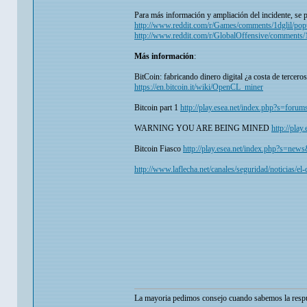
Para más información y ampliación del incidente, se p
http://www.reddit.com/r/Games/comments/1dglil/po
http://www.reddit.com/r/GlobalOffensive/comments/1
Más información
:
BitCoin: fabricando dinero digital ¿a costa de tercero
https://en.bitcoin.it/wiki/OpenCL_miner
Bitcoin part 1
http://play.esea.net/index.php?s=fo
WARNING YOU ARE BEING MINED
http://pla
Bitcoin Fiasco
http://play.esea.net/index.php?s=n
http://www.laflecha.net/canales/seguridad/noticias/el
La mayoria pedimos consejo cuando sabemos la respu