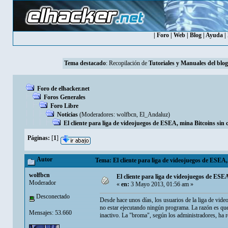
|
Foro
|
Web
|
Blog
|
Ayuda
|
Tema destacado
: Recopilación de
Tutoriales y Manuales del blog
Foro de elhacker.net
Foros Generales
Foro Libre
Noticias
(Moderadores:
wolfbcn
,
El_Andaluz
)
El cliente para liga de videojuegos de ESEA, mina Bitcoins sin 
Páginas:
[
1
]
Autor
Tema: El cliente para liga de videojuegos de ESEA, 
wolfbcn
El cliente para liga de videojuegos de ESEA
Moderador
«
en:
3 Mayo 2013, 01:56 am »
Desconectado
Desde hace unos días, los usuarios de la liga de vi
no estar ejecutando ningún programa. La razón es que 
Mensajes: 53.660
inactivo. La "broma", según los administradores, ha 