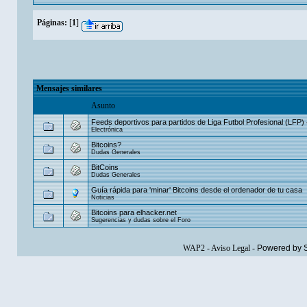
Páginas:
[
1
]
Mensajes similares
Asunto
Feeds deportivos para partidos de Liga Futbol Profesional (LFP)
Electrónica
Bitcoins?
Dudas Generales
BitCoins
Dudas Generales
Guía rápida para 'minar' Bitcoins desde el ordenador de tu casa
Noticias
Bitcoins para elhacker.net
Sugerencias y dudas sobre el Foro
WAP2
-
Aviso Legal
-
Powered by 