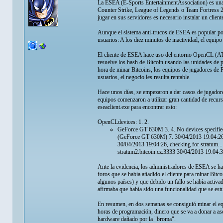
La ESEA (E-Sports EntertainmentAssociation) es una 
Counter Strike, League of Legends o Team Fortress 
jugar en sus servidores es necesario instalar un client
Aunque el sistema anti-trucos de ESEA es popular por
usuarios: A los diez minutos de inactividad, el equip
El cliente de ESEA hace uso del entorno OpenCL (AT
resuelve los hash de Bitcoin usando las unidades de 
hora de minar Bitcoins, los equipos de jugadores de 
usuarios, el negocio les resulta rentable.
Hace unos días, se empezaron a dar casos de jugadore
equipos comenzaron a utilizar gran cantidad de recur
eseaclient.exe para encontrar esto:
OpenCLdevices: 1. 2.
GeForce GT 630M 3. 4. No devices specified
(GeForce GT 630M) 7. 30/04/2013 19:04:26, 
30/04/2013 19:04:26, checking for stratum...
stratum2.bitcoin.cz:3333 30/04/2013 19:04
Ante la evidencia, los administradores de ESEA se han
foros que se había añadido el cliente para minar Bitc
algunos países) y que debido un fallo se había activ
afirmaba que había sido una funcionalidad que se estu
En resumen, en dos semanas se consiguió minar el equ
horas de programación, dinero que se va a donar a as
hardware dañado por la "broma".