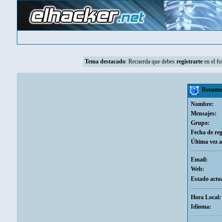
Tema destacado
:
Recuerda que debes
registrarte
en el fo
Resume
Nombre:
Mensajes:
Grupo:
Fecha de reg
Última vez a
Email:
Web:
Estado actua
Hora Local:
Idioma: