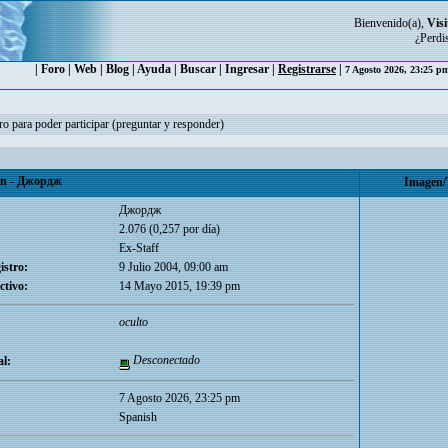
Bienvenido(a),
Visi
¿Perdi
|
Foro
|
Web
|
Blog
|
Ayuda
|
Buscar
|
Ingresar
|
Registrarse
|
7 Agosto 2026, 23:25 
ro para poder participar (preguntar y responder)
n - Джордж
Imagen/
Джордж
2.076 (0,257 por día)
Ex-Staff
istro:
9 Julio 2004, 09:00 am
ctivo:
14 Mayo 2015, 19:39 pm
oculto
Desconectado
l:
7 Agosto 2026, 23:25 pm
Spanish