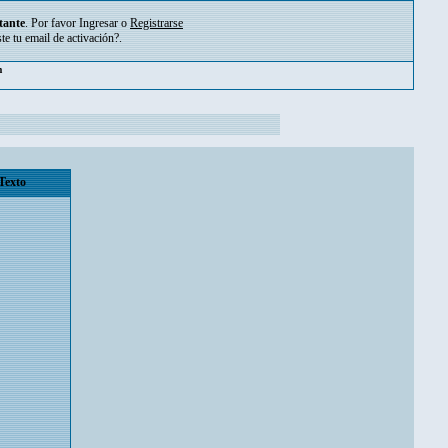
tante
. Por favor
Ingresar
o
Registrarse
ste tu
email de activación?
.
pm
Texto