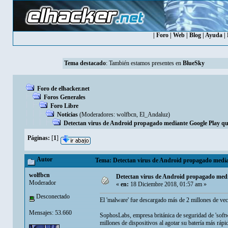
|
Foro
|
Web
|
Blog
|
Ayuda
|
Tema destacado
: También estamos presentes en
BlueSky
Foro de elhacker.net
Foros Generales
Foro Libre
Noticias
(Moderadores:
wolfbcn
,
El_Andaluz
)
Detectan virus de Android propagado mediante Google Play que
Páginas:
[
1
]
Autor
Tema: Detectan virus de Android propagado mediant
wolfbcn
Detectan virus de Android propagado media
Moderador
«
en:
18 Diciembre 2018, 01:57 am »
Desconectado
El 'malware' fue descargado más de 2 millones de veces
Mensajes: 53.660
SophosLabs, empresa británica de seguridad de 'softwa
millones de dispositivos al agotar su batería más rápid