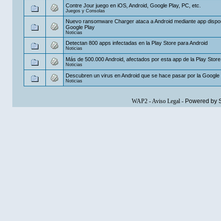
Contre Jour juego en iOS, Android, Google Play, PC, etc.
Juegos y Consolas
Nuevo ransomware Charger ataca a Android mediante app dispon
Google Play
Noticias
Detectan 800 apps infectadas en la Play Store para Android
Noticias
Más de 500.000 Android, afectados por esta app de la Play Store
Noticias
Descubren un virus en Android que se hace pasar por la Google 
Noticias
WAP2
-
Aviso Legal
-
Powered by 