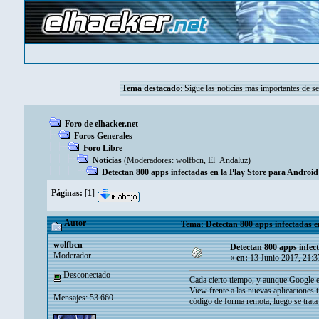
Tema destacado
:
Sigue las noticias más importantes de s
Foro de elhacker.net
Foros Generales
Foro Libre
Noticias
(Moderadores:
wolfbcn
,
El_Andaluz
)
Detectan 800 apps infectadas en la Play Store para Android
Páginas:
[
1
]
Autor
Tema: Detectan 800 apps infectadas e
wolfbcn
Detectan 800 apps infec
Moderador
«
en:
13 Junio 2017, 21:3
Desconectado
Cada cierto tiempo, y aunque Google es
View frente a las nuevas aplicaciones 
Mensajes: 53.660
código de forma remota, luego se trat