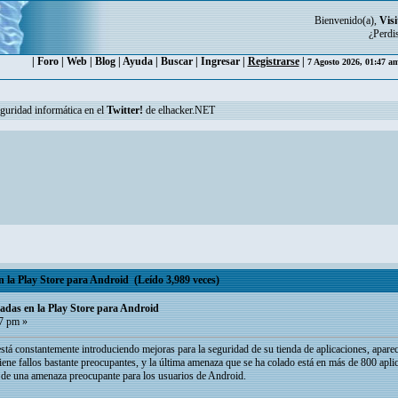
Bienvenido(a),
Visi
¿Perdi
|
Foro
|
Web
|
Blog
|
Ayuda
|
Buscar
|
Ingresar
|
Registrarse
|
7 Agosto 2026, 01:47 a
eguridad informática en el
Twitter!
de elhacker.NET
n la Play Store para Android (Leído 3,989 veces)
tadas en la Play Store para Android
7 pm »
tá constantemente introduciendo mejoras para la seguridad de su tienda de aplicaciones, apare
tiene fallos bastante preocupantes, y la última amenaza que se ha colado está en más de 800 apli
a de una amenaza preocupante para los usuarios de Android.