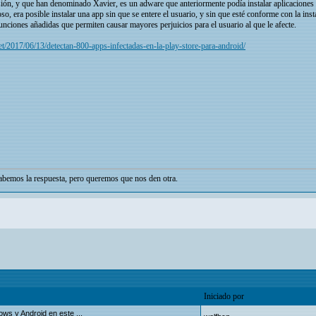
ón, y que han denominado Xavier, es un adware que anteriormente podía instalar aplicaciones de
oso, era posible instalar una app sin que se entere el usuario, y sin que esté conforme con la i
unciones añadidas que permiten causar mayores perjuicios para el usuario al que le afecte.
t/2017/06/13/detectan-800-apps-infectadas-en-la-play-store-para-android/
bemos la respuesta, pero queremos que nos den otra.
Iniciado por
ws y Android en este ...