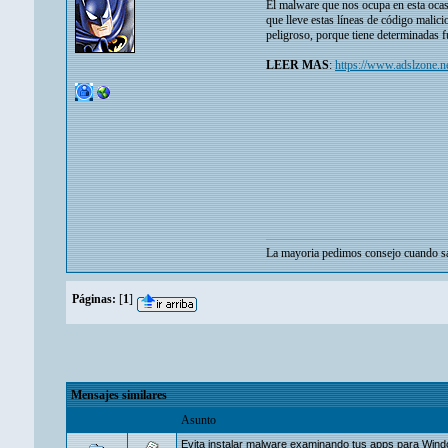
El malware que nos ocupa en esta ocasi
que lleve estas líneas de código malici
peligroso, porque tiene determinadas f
LEER MAS
:
https://www.adslzone.ne
La mayoria pedimos consejo cuando sa
Páginas:
[
1
]
Mensajes similares
Asunto
Evita instalar malware examinando tus apps para Windo