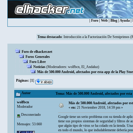
|
Foro
|
Web
|
Blog
|
Ayuda
|
Tema destacado
:
Introducción a la Factorización De Semiprimos 
Foro de elhacker.net
Foros Generales
Foro Libre
Noticias
(Moderadores:
wolfbcn
,
El_Andaluz
)
Más de 500.000 Android, afectados por esta app de la Play Stor
Páginas:
[
1
]
Autor
Tema: Más de 500.000 Android, afectados por esta a
wolfbcn
Más de 500.000 Android, afectados por est
Moderador
«
en:
21 Noviembre 2018, 14:59 pm »
Desconectado
Google tiene un serio problema con su tienda de apl
tiene sus propios sistemas de seguridad y filtros de 
Mensajes: 53.660
que algún tipo de virus se ha colado en la tienda. Una
en todo el mundo, lo que indudablemente debería pre