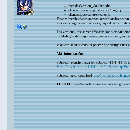
includes/version_vbulletin.php
clientscript/ckeplugins/bbcode/plugin.js
clientscript/ckeditor/ckeditor.js
Estas vulnerabilidades podrían ser explotadas por un
visite una página web maliciosa, bajo el contexto de l
Las versiones que se ven afectadas por estas vulnerab
'Publishig Suite'. Según el equipo de vBulletin, las v
vBulletin ha publicado un
parche
que corrige estas v
Más información:
vBulletin Security Patch for vBulletin 4.1.4 -4.1.11
Patch-for-vBulletin-4-1-4-4-1-11-for-Suite-amp-Fo
vBulletin patch download
http://members.vbulletin.c
FUENTE
:http://www.laflecha.net/canales/seguridad/