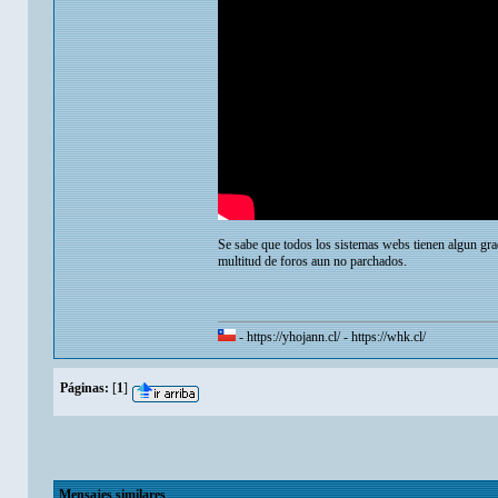
Se sabe que todos los sistemas webs tienen algun grad
multitud de foros aun no parchados.
-
https://yhojann.cl/
-
https://whk.cl/
Páginas:
[
1
]
Mensajes similares