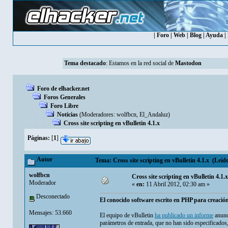
|
Foro
|
Web
|
Blog
|
Ayuda
|
Tema destacado
: Estamos en la red social de
Mastodon
Foro de elhacker.net
Foros Generales
Foro Libre
Noticias
(Moderadores:
wolfbcn
,
El_Andaluz
)
Cross site scripting en vBulletin 4.1.x
Páginas:
[
1
]
Autor
Tema: Cross site scripting en vBulletin 4.1.x (Leído
wolfbcn
Cross site scripting en vBulletin 4.1.x
Moderador
«
en:
11 Abril 2012, 02:30 am »
Desconectado
El conocido software escrito en PHP para creación
Mensajes: 53.660
El equipo de vBulletin
ha publicado un informe
anunc
parámetros de entrada, que no han sido especificados,