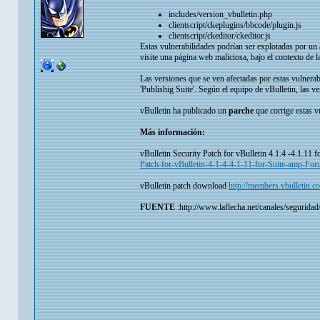
includes/version_vbulletin.php
clientscript/ckeplugins/bbcode/plugin.js
clientscript/ckeditor/ckeditor.js
Estas vulnerabilidades podrían ser explotadas por un
visite una página web maliciosa, bajo el contexto de l
Las versiones que se ven afectadas por estas vulnerab
'Publishig Suite'. Según el equipo de vBulletin, las v
vBulletin ha publicado un
parche
que corrige estas v
Más información:
vBulletin Security Patch for vBulletin 4.1.4 -4.1.11
Patch-for-vBulletin-4-1-4-4-1-11-for-Suite-amp-Fo
vBulletin patch download
http://members.vbulletin.c
FUENTE
:http://www.laflecha.net/canales/seguridad/