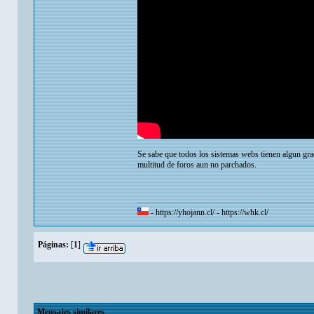
Se sabe que todos los sistemas webs tienen algun grad
multitud de foros aun no parchados.
-
https://yhojann.cl/
-
https://whk.cl/
Páginas:
[
1
]
Mensajes similares