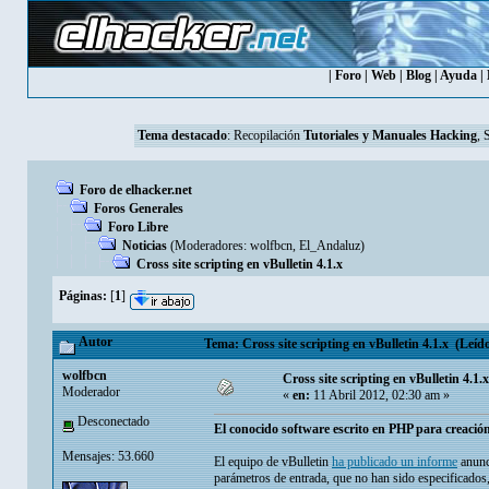
|
Foro
|
Web
|
Blog
|
Ayuda
|
Tema destacado
:
Recopilación
Tutoriales y Manuales Hacking
, 
Foro de elhacker.net
Foros Generales
Foro Libre
Noticias
(Moderadores:
wolfbcn
,
El_Andaluz
)
Cross site scripting en vBulletin 4.1.x
Páginas:
[
1
]
Autor
Tema: Cross site scripting en vBulletin 4.1.x (Leído
wolfbcn
Cross site scripting en vBulletin 4.1.x
Moderador
«
en:
11 Abril 2012, 02:30 am »
Desconectado
El conocido software escrito en PHP para creación
Mensajes: 53.660
El equipo de vBulletin
ha publicado un informe
anunc
parámetros de entrada, que no han sido especificados,