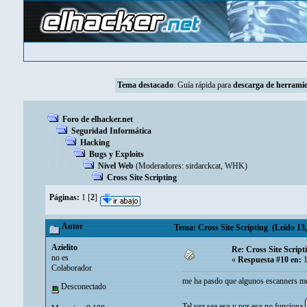
Tema destacado
:
Guía rápida para
descarga de herramie
Foro de elhacker.net
Seguridad Informática
Hacking
Bugs y Exploits
Nivel Web
(Moderadores:
sirdarckcat
,
WHK
)
Cross Site Scripting
Páginas:
1
[
2
]
Autor
Tema: Cross Site Scripting (Leído 13,
Azielito
Re: Cross Site Script
no es
«
Respuesta #10 en:
1
Colaborador
me ha pasdo que algunos escanners me
Desconectado
Tal vez sea eso y por eso no funciona