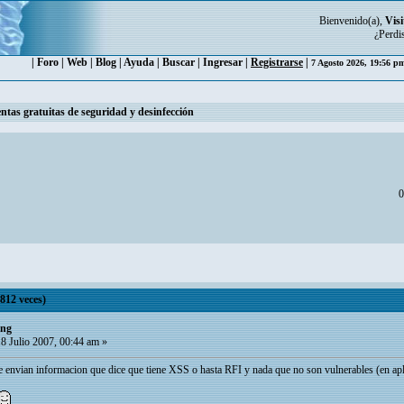
Bienvenido(a),
Visi
¿Perdi
|
Foro
|
Web
|
Blog
|
Ayuda
|
Buscar
|
Ingresar
|
Registrarse
|
7 Agosto 2026, 19:56 
ntas gratuitas de seguridad y desinfección
0
812 veces)
ing
8 Julio 2007, 00:44 am »
 envian informacion que dice que tiene XSS o hasta RFI y nada que no son vulnerables (en ap