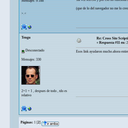
Mensajes: 9.188
(que de lo del navegador no me lo cre
>.<
Tengu
Re: Cross Site Script
«
Respuesta #11 en:
2
Desconectado
Esos link ayudaron mucho.ahora entien
Mensajes: 330
2+1 = 1 , despues de todo , tdo es
relativo
Páginas:
1
[
2
]